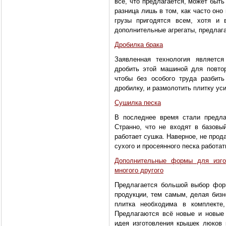
всё, что предлагается, может быт
разница лишь в том, как часто оно
грузы пригодятся всем, хотя и 
дополнительные агрегаты, предлаг
Дробилка брака
Заявленная технология является
дробить этой машиной для повтор
чтобы без особого труда разбит
дробилку, и размолотить плитку ус
Сушилка песка
В последнее время стали предла
Странно, что не входят в базовы
работает сушка. Наверное, не прода
сухого и просеянного песка работат
Дополнительные формы для изгот
многого другого
Предлагается большой выбор фор
продукции, тем самым, делая бизн
плитка необходима в комплекте
Предлагаются всё новые и новые
идея изготовления крышек люков