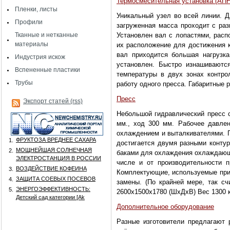
Термосмесительная установка (АПН
Пленки, листы
Уникальный узел во всей линии. Д
Профили
загруженная масса проходит с раз
Тканные и нетканные
Установлен вал с лопастями, рас
материалы
их расположение для достижения 
вал приходится большая нагрузк
Индустрия искож
установлен. Быстро изнашиваютс
Вспененные пластики
температуры в двух зонах контро
Трубы
работу одного пресса. Габаритные 
Пресс
Экспорт статей (rss)
Небольшой гидравлический пресс с
мм., ход 300 мм. Рабочее давле
охлаждением и выталкивателями. П
ФРУКТОЗА ВРЕДНЕЕ САХАРА
1.
достигается двумя разными контур
МОЩНЕЙШАЯ СОЛНЕЧНАЯ
2.
баками для охлаждения охлаждающе
ЭЛЕКТРОСТАНЦИЯ В РОССИИ
числе и от производительности 
ВОЗДЕЙСТВИЕ КОФЕИНА
3.
Комплектующие, используемые при 
ЗАЩИТА СОЕВЫХ ПОСЕВОВ
4.
замены. (По крайней мере, так сч
ЭНЕРГОЭФФЕКТИВНОСТЬ:
5.
2600х1500х1780 (ШхДхВ) Вес 1300 к
Детский сад категории [Аk
Дополнительное оборудование
Разные изготовители предлагают 