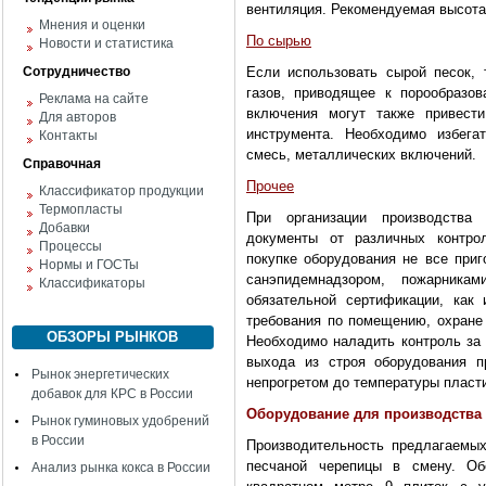
вентиляция. Рекомендуемая высота 
Мнения и оценки
По сырью
Новости и статистика
Сотрудничество
Если использовать сырой песок, 
газов, приводящее к порообразо
Реклама на сайте
включения могут также привест
Для авторов
инструмента. Необходимо избег
Контакты
смесь, металлических включений.
Справочная
Прочее
Классификатор продукции
Термопласты
При организации производства 
Добавки
документы от различных контро
Процессы
покупке оборудования не все приг
Нормы и ГОСТы
санэпидемнадзором, пожарника
Классификаторы
обязательной сертификации, как 
требования по помещению, охране
ОБЗОРЫ РЫНКОВ
Необходимо наладить контроль за 
выхода из строя оборудования п
Рынок энергетических
непрогретом до температуры пласт
добавок для КРС в России
Оборудование для производства
Рынок гуминовых удобрений
в России
Производительность предлагаемых
песчаной черепицы в смену. О
Анализ рынка кокса в России