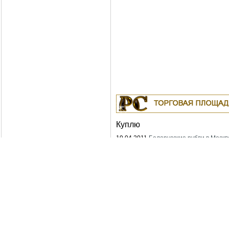
Куплю
19.04.2011
Белорусские рубли в Москв
18.04.2011
Индустриальные масла: И-
ИГНЕ-68, ИГНЕ-32, ИС-20, ИГС-68,И-5
И-50А, ИЛС-5, ИЛС-10, ИЛС-220(Мо), 
Москва
04.04.2011
Куплю Биг-Бэги, МКР на пе
Москва