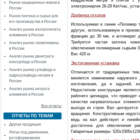
квадратном метре 9 плиток с у
Рынок защищенных жиров в
электроэнергия 26-28 Квт/час, уст
России
Дробилка отходов
Рынок пектина и сырья для
его производства в России
Используемая в линии «Полимер 
Анализ рынка изопропилата
другую, использоваемую в произво
алюминия в России
фракцию до 30 мм. и агломерат до
Требуется частая заточка ноже
Анализ рынка тиомочевины
обеспечения полимерным сырьём 3х
в России
Вес 420 кг.
Анализ рынка динитрата
изосорбида в России
Экструзионная установка
Анализ рынка сульфида и
Отличается от традиционных тем
гидросульфида натрия в
меняется изменением наружного 
России
изготовления, да и задачей, к
Анализ рынка нитрата
Недостатком конструкции являет
алюминия в России
рабочего цилиндра, что приводит 
качестве нагревательных элемен
Все отчеты
выходе из строя. Вал центруется
вращения. Конструктивным недост
ОТЧЕТЫ ПО ТЕМАМ
ведь на вал действует и линейн
Другая продукция
достаточна для обеспечения ра
Габаритные размеры: 520х3300х1230
Литье под давлением,
ротоформование