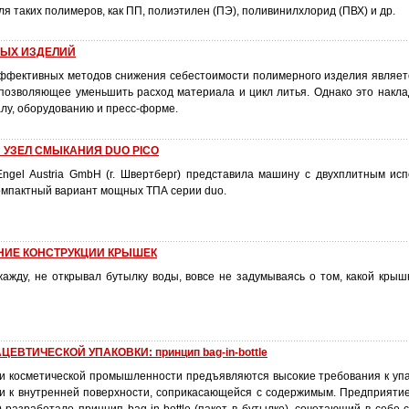
я таких полимеров, как ПП, полиэтилен (ПЭ), поливинилхлорид (ПВХ) и др.
НЫХ ИЗДЕЛИЙ
ффективных методов снижения себестоимости полимерного изделия являе
 позволяющее уменьшить расход материала и цикл литья. Однако это накл
лу, оборудованию и пресс-форме.
 УЗЕЛ СМЫКАНИЯ DUO PICO
ngel Austria GmbH (г. Швертберг) представила машину с двухплитным ис
компактный вариант мощных ТПА серии duo.
ИЕ КОНСТРУКЦИИ КРЫШЕК
жажду, не открывал бутылку воды, вовсе не задумываясь о том, какой крыш
ВТИЧЕСКОЙ УПАКОВКИ: принцип bag-in-bottle
и косметической промышленности предъявляются высокие требования к упако
 и к внутренней поверхности, соприкасающейся с содержимым. Предприяти