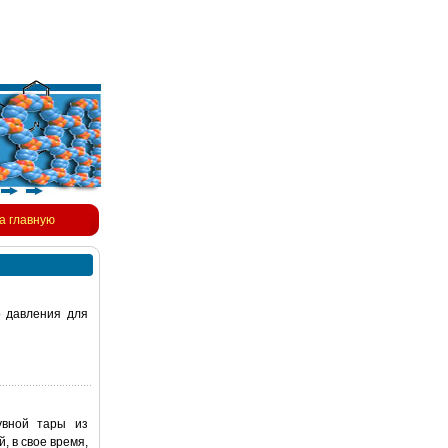
а главную
о давления для
увной тары из
 в свое время,