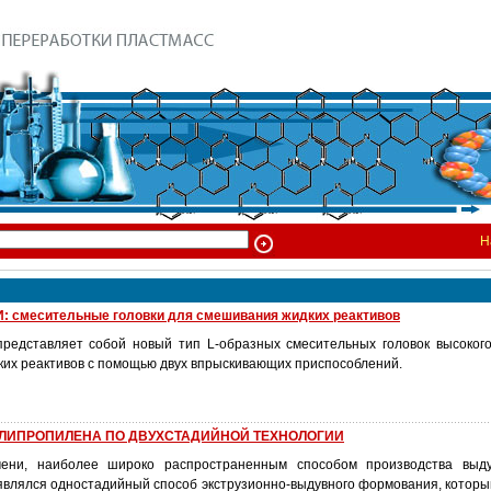
Н
смесительные головки для смешивания жидких реактивов
 представляет собой новый тип L-образных смесительных головок высоког
ких реактивов с помощью двух впрыскивающих приспособлений.
ОЛИПРОПИЛЕНА ПО ДВУХСТАДИЙНОЙ ТЕХНОЛОГИИ
ени, наиболее широко распространенным способом производства выд
влялся одностадийный способ экструзионно-выдувного формования, который,