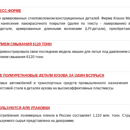
РЕСС-ФОРМЕ
я армированных стекловолокном конструкционных деталей. Фирма Krauss Maf
 нанесение лакокрасочного покрытия (далее по тексту - лакирование) 
детали, армированные длинными волокнами (LFI-детали), приобрета
ИЛИЕМ СМЫКАНИЯ 6120 ТОНН
родемонстрировала свою последнюю модель машин для литья под давлением с
илием смыкания 6120 тонн.
Е ПОЛИУРЕТАНОВЫЕ ДЕТАЛИ КУЗОВА ЗА ОДИН ВСПРЫСК
ковых автомобилей и транспортных средств промышленного назначения 
истовой стали в деталях кузова на высокоэффективные пластмассы.
ОЛЬЗУЮТСЯ ДЛЯ УПАКОВКИ
требления полимерных пленок в России составляет 1,110 млн. тонн. Стру
ьзуемого сырья представлена на диаграмме.