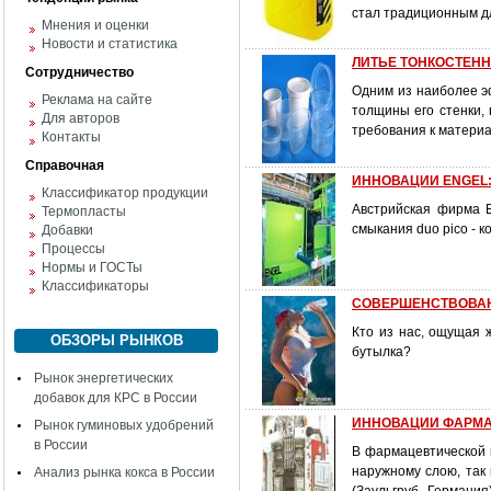
стал традиционным дл
Мнения и оценки
Новости и статистика
ЛИТЬЕ ТОНКОСТЕН
Сотрудничество
Одним из наиболее э
Реклама на сайте
толщины его стенки,
Для авторов
требования к материа
Контакты
Справочная
ИННОВАЦИИ ENGEL:
Классификатор продукции
Австрийская фирма E
Термопласты
смыкания duo pico - 
Добавки
Процессы
Нормы и ГОСТы
Классификаторы
СОВЕРШЕНСТВОВАН
Кто из нас, ощущая 
ОБЗОРЫ РЫНКОВ
бутылка?
Рынок энергетических
добавок для КРС в России
ИННОВАЦИИ ФАРМАЦЕ
Рынок гуминовых удобрений
в России
В фармацевтической 
наружному слою, так
Анализ рынка кокса в России