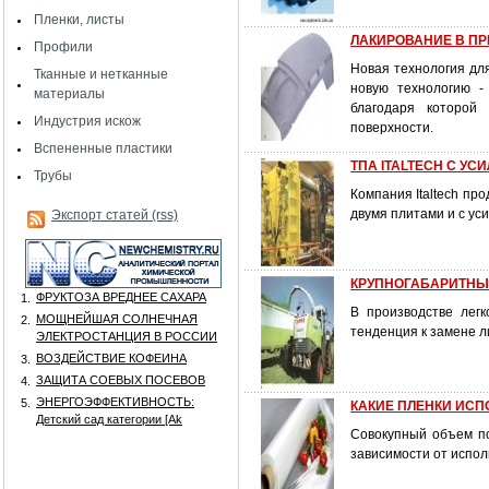
Пленки, листы
ЛАКИРОВАНИЕ В П
Профили
Новая технология дл
Тканные и нетканные
новую технологию -
материалы
благодаря которой 
Индустрия искож
поверхности.
Вспененные пластики
ТПА ITALTECH С УС
Трубы
Компания Italtech п
двумя плитами и с ус
Экспорт статей (rss)
КРУПНОГАБАРИТНЫ
ФРУКТОЗА ВРЕДНЕЕ САХАРА
1.
В производстве лег
МОЩНЕЙШАЯ СОЛНЕЧНАЯ
2.
тенденция к замене л
ЭЛЕКТРОСТАНЦИЯ В РОССИИ
ВОЗДЕЙСТВИЕ КОФЕИНА
3.
ЗАЩИТА СОЕВЫХ ПОСЕВОВ
4.
ЭНЕРГОЭФФЕКТИВНОСТЬ:
5.
КАКИЕ ПЛЕНКИ ИСП
Детский сад категории [Аk
Совокупный объем по
зависимости от испол