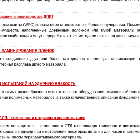
) разработало принцип bag-in-bottle (пакет в бутылке), сочетающий в себе 
ование в производстве ДПКТ
 композиты (WPC) во всем мире становятся всё более популярными. Помимо
еимуществ, наполненные древесным волокном или мукой материалы о
ми свойствами и могут перерабатываться методами литья под давлением и 
Й ЛАМИНИРОВАНИЯ ПЛЕНОК
то соединение двух или более материалов с помощью склеивающего 
териал расплава другого материала.
Я ИСПЫТАНИЙ НА УДАРНУЮ ВЯЗКОСТЬ
ем самых разнообразного испытательного оборудования, компания «Чеаст» 
чение полимерных материалов, а также количественное описание фундамент
Я: возможности вторичного использования
нием полиацеталя - термопласта СТД (сополимера триоксана и диоксола
отходов, например при изготовлении некоторых деталей для часов и автомо
ловины массы перерабатываемого материала.