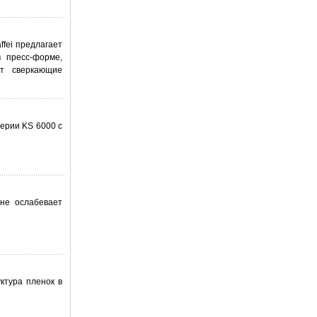
fei предлагает
в пресс-форме,
ют сверкающие
ерии KS 6000 с
не ослабевает
ктура пленок в