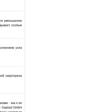
тся уменьшение
адывает особые
полнением узла
кой закупорена
вке - как к ее
е Gaplast GmbH