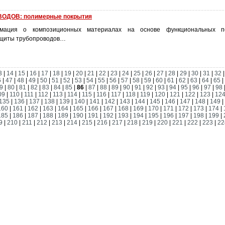
ОДОВ: полимерные покрытия
мация о композиционных материалах на основе функциональных п
ащиты трубопроводов…
3
|
14
|
15
|
16
|
17
|
18
|
19
|
20
|
21
|
22
|
23
|
24
|
25
|
26
|
27
|
28
|
29
|
30
|
31
|
32
6
|
47
|
48
|
49
|
50
|
51
|
52
|
53
|
54
|
55
|
56
|
57
|
58
|
59
|
60
|
61
|
62
|
63
|
64
|
65
|
9
|
80
|
81
|
82
|
83
|
84
|
85
|
86
|
87
|
88
|
89
|
90
|
91
|
92
|
93
|
94
|
95
|
96
|
97
|
98
09
|
110
|
111
|
112
|
113
|
114
|
115
|
116
|
117
|
118
|
119
|
120
|
121
|
122
|
123
|
12
135
|
136
|
137
|
138
|
139
|
140
|
141
|
142
|
143
|
144
|
145
|
146
|
147
|
148
|
149
|
160
|
161
|
162
|
163
|
164
|
165
|
166
|
167
|
168
|
169
|
170
|
171
|
172
|
173
|
174
|
185
|
186
|
187
|
188
|
189
|
190
|
191
|
192
|
193
|
194
|
195
|
196
|
197
|
198
|
199
|
9
|
210
|
211
|
212
|
213
|
214
|
215
|
216
|
217
|
218
|
219
|
220
|
221
|
222
|
223
|
22