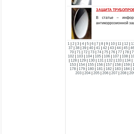
ЗАЩИТА ТРУБОПРОВ
В статье – инфор
антикоррозионной з
1
|
2
|
3
|
4
|
5
|
6
|
7
|
8
|
9
|
10
|
11
|
12
|
1
37
|
38
|
39
|
40
|
41
|
42
|
43
|
44
|
45
|
4
70
|
71
|
72
|
73
|
74
|
75
|
76
|
77
|
78
|
7
102
|
103
|
104
|
105
|
106
|
107
|
108
|
1
|
128
|
129
|
130
|
131
|
132
|
133
|
134
|
153
|
154
|
155
|
156
|
157
|
158
|
159
|
178
|
179
|
180
|
181
|
182
|
183
|
184
|
203
|
204
|
205
|
206
|
207
|
208
|
20