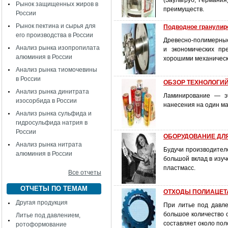
(Заульгруб, Германия
Рынок защищенных жиров в
преимуществ.
России
Рынок пектина и сырья для
Подводное гранулир
его производства в России
Древесно-полимерные
Анализ рынка изопропилата
и экономических пр
алюминия в России
хорошими механически
Анализ рынка тиомочевины
в России
ОБЗОР ТЕХНОЛОГИ
Анализ рынка динитрата
Ламинирование — э
изосорбида в России
нанесения на один ма
Анализ рынка сульфида и
гидросульфида натрия в
России
ОБОРУДОВАНИЕ ДЛ
Анализ рынка нитрата
Будучи производител
алюминия в России
большой вклад в изу
пластмасс.
Все отчеты
ОТЧЕТЫ ПО ТЕМАМ
ОТХОДЫ ПОЛИАЦЕТАЛ
Другая продукция
При литье под давле
большое количество 
Литье под давлением,
составляет около по
ротоформование