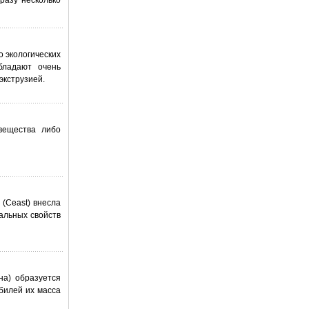
сразу несколько
 экологических
бладают очень
экструзией.
вещества либо
(Ceast) внесла
альных свойств
на) образуется
билей их масса