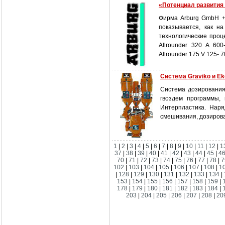
«Потенциал развития
Фирма Arburg GmbH +
показывается, как н
технологические проц
Allrounder 320 A 60
Allrounder 175 V 125-
Система Graviko и Ek
Система дозирования
гвоздем программы,
Интерпластика. Наря
смешивания, дозирова
1
|
2
|
3
|
4
|
5
|
6
|
7
|
8
|
9
|
10
|
11
|
12
|
1
37
|
38
|
39
|
40
|
41
|
42
|
43
|
44
|
45
|
4
70
|
71
|
72
|
73
|
74
|
75
|
76
|
77
|
78
|
7
102
|
103
|
104
|
105
|
106
|
107
|
108
|
1
|
128
|
129
|
130
|
131
|
132
|
133
|
134
|
153
|
154
|
155
|
156
|
157
|
158
|
159
|
178
|
179
|
180
|
181
|
182
|
183
|
184
|
203
|
204
|
205
|
206
|
207
|
208
|
20