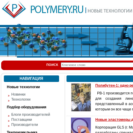
ПОИСК
НАВИГАЦИЯ
Полибутен-1: одно 
Новые технологии
РВ-1 производится п
Новинки
для создания линей
Технологии
представленный в ас
Подбор оборудования
которым он все чаще 
Блоги производителей
Поставщики
Новые эластомеры д
Производители
Корпорация GLS (г. 
Тенденции рынка
разработаны специал