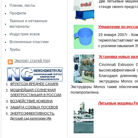
Две литьевые машины
Пленки, листы
стенде своего предст
Профили
Тканные и нетканные
материалы
Управление по-русск
Индустрия искож
19 января 2007г - Ко
термопластавтомат мо
Вспененные пластики
с усилием смыкания 3
Трубы
Установка новых ра
Экспорт статей (rss)
Cincinnati Extrusio
высокоэффективной с
Благодаря длинном
экструдеры Monos о
ФРУКТОЗА ВРЕДНЕЕ САХАРА
1.
Экструдеры Monos также обеспечив
МОЩНЕЙШАЯ СОЛНЕЧНАЯ
2.
полипропилена.
ЭЛЕКТРОСТАНЦИЯ В РОССИИ
ВОЗДЕЙСТВИЕ КОФЕИНА
3.
Литьевые машины Fer
ЗАЩИТА СОЕВЫХ ПОСЕВОВ
4.
ЭНЕРГОЭФФЕКТИВНОСТЬ:
5.
Детский сад категории [Аk