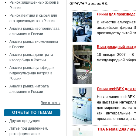
Рынок защищенных жиров в
GP/HV/HP и extrex RB.
России
Линии для производс
Рынок пектина и сырья для
его производства в России
В качестве альтерна
австрийская фирма S
Анализ рынка изопропилата
производству литой п
алюминия в России
Анализ рынка тиомочевины
Быстроходный экстру
в России
Анализ рынка динитрата
18 января 2007г - В
изосорбида в России
международной общест
Анализ рынка сульфида и
гидросульфида натрия в
России
Анализ рынка нитрата
Линия techBEX для т
алюминия в России
Новая линия techBEX 
на выставке Интерпла
Все отчеты
для мирового рынка в
ОТЧЕТЫ ПО ТЕМАМ
как интегральные 
промышленности, а та
Другая продукция
Литье под давлением,
ТПА Netstal для лит
ротоформование