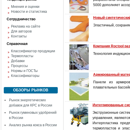
5000 дополняет ассор
Мнения и оценки
Новости и статистика
Новый синтетически
Сотрудничество
Эластичный, сохраня
Реклама на сайте
Для авторов
Контакты
Справочная
Компания Roctool р
Классификатор продукции
Технология индукцио
Термопласты
Добавки
Процессы
Нормы и ГОСТы
Армированный матер
Классификаторы
Панели из армиров
плавательных бассей
ОБЗОРЫ РЫНКОВ
Рынок энергетических
Интегрированные си
добавок для КРС в России
Рынок гуминовых удобрений
Экструзионные систем
в России
управления, являютс
Интерпластика предп
Анализ рынка кокса в России
термопластов и элас