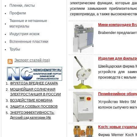
электрические функции, которые д
Пленки, листы
усилием замыкания приблизительн
Профили
сервопривода, а также высококачест
Тканные и нетканные
Мини-компаундер Br
материалы
Brabender предлагае
Индустрия искож
Вспененные пластики
Трубы
Изделия для фильтр
Экспорт статей (rss)
Швейцарская фирма M
устройств для заме
производств с малым
ФРУКТОЗА ВРЕДНЕЕ САХАРА
1.
МОЩНЕЙШАЯ СОЛНЕЧНАЯ
2.
Периферийное обору
ЭЛЕКТРОСТАНЦИЯ В РОССИИ
ВОЗДЕЙСТВИЕ КОФЕИНА
3.
Устройство Metro SM
ЗАЩИТА СОЕВЫХ ПОСЕВОВ
4.
колонок сыпучего мат
ЭНЕРГОЭФФЕКТИВНОСТЬ:
5.
Детский сад категории [Аk
Koch: новые сушиль
Фирма Werner Koch M