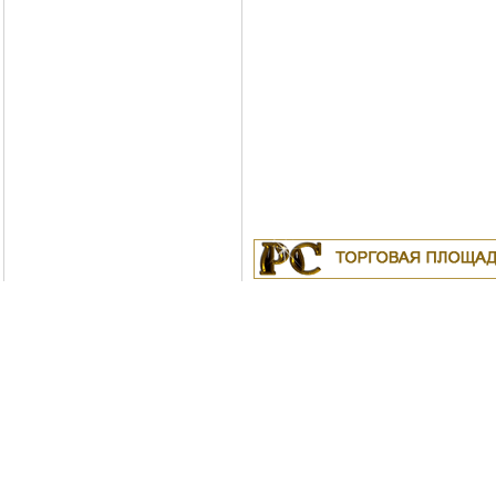
Куплю
19.04.2011
Белорусские рубли в Моск
18.04.2011
Индустриальные масла: И-
ИС-20, ИГС-68,И-5А, И-40А, И-50А, И
ИЛС-220(Мо), ИГП, ИТД
Москва
04.04.2011
Куплю Биг-Бэги, МКР на пе