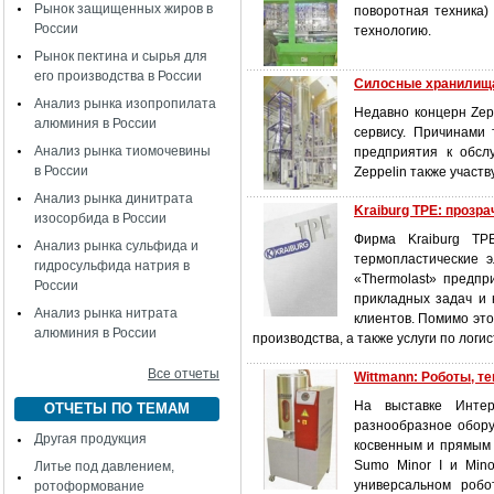
Рынок защищенных жиров в
поворотная техника)
России
технологию.
Рынок пектина и сырья для
его производства в России
Силосные хранилища
Анализ рынка изопропилата
Недавно концерн Zep
алюминия в России
сервису. Причинами
Анализ рынка тиомочевины
предприятия к обсл
в России
Zeppelin также участв
Анализ рынка динитрата
Kraiburg TPE: прозр
изосорбида в России
Фирма Kraiburg TP
Анализ рынка сульфида и
термопластические 
гидросульфида натрия в
«Thermolast» предпр
России
прикладных задач и
Анализ рынка нитрата
клиентов. Помимо это
алюминия в России
производства, а также услуги по логис
Все отчеты
Wittmann: Роботы, т
На выставке Интер
ОТЧЕТЫ ПО ТЕМАМ
разнообразное обору
Другая продукция
косвенным и прямым 
Sumo Minor I и Min
Литье под давлением,
универсальном робо
ротоформование