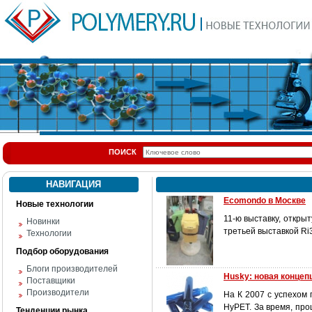
ПОИСК
НАВИГАЦИЯ
Ecomondo в Москве
Новые технологии
11-ю выставку, откры
Новинки
третьей выставкой Ri3
Технологии
Подбор оборудования
Блоги производителей
Husky: новая конце
Поставщики
Производители
На К 2007 с успехом
НуРЕТ. За время, пр
Тенденции рынка