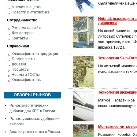
была увеличена еще н
Мнения и оценки
Новости и статистика
Netstal: высокорент
Сотрудничество
диапазона
Реклама на сайте
На новой линии по пр
Для авторов
литровых бутылок с п
Контакты
час производится 14
Справочная
впрыска 1872 г.
Классификатор продукции
Технология Skin-Fo
Термопласты
Добавки
На литьевой машине 
Процессы
использовании технол
Нормы и ГОСТы
Классификаторы
Технология инжекции
ОБЗОРЫ РЫНКОВ
Мягкое эластично
Рынок энергетических
восстанавливающую 
добавок для КРС в России
Рынок гуминовых удобрений
в России
Монтажное литье по
Анализ рынка кокса в России
Компания Foboha, Ха