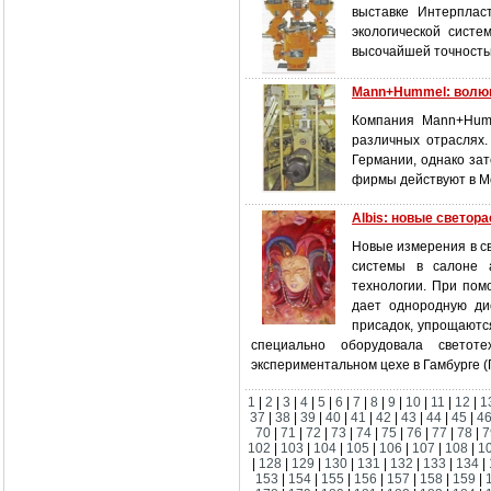
выставке Интерплас
экологической систе
высочайшей точность
Mann+Hummel: волюм
Компания Mann+Humm
различных отраслях
Германии, однако за
фирмы действуют в Мо
Albis: новые светор
Новые измерения в с
системы в салоне а
технологии. При пом
дает однородную ди
присадок, упрощаютс
специально оборудовала светот
экспериментальном цехе в Гамбурге (
1
|
2
|
3
|
4
|
5
|
6
|
7
|
8
|
9
|
10
|
11
|
12
|
1
37
|
38
|
39
|
40
|
41
|
42
|
43
|
44
|
45
|
4
70
|
71
|
72
|
73
|
74
|
75
|
76
|
77
|
78
|
7
102
|
103
|
104
|
105
|
106
|
107
|
108
|
1
|
128
|
129
|
130
|
131
|
132
|
133
|
134
|
153
|
154
|
155
|
156
|
157
|
158
|
159
|