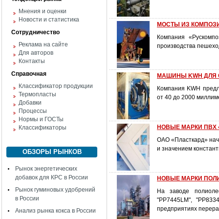
Мнения и оценки
Новости и статистика
МОСТЫ ИЗ КОМПОЗ
Сотрудничество
Компания «Рускомпо
Реклама на сайте
производства пешехо
Для авторов
Контакты
Справочная
МАШИНЫ KWH ДЛЯ 
Классификатор продукции
Компания KWH предла
Термопласты
от 40 до 2000 миллим
Добавки
Процессы
Нормы и ГОСТы
НОВЫЕ МАРКИ ПВХ 
Классификаторы
ОАО «Пласткард» нач
и значением констант
ОБЗОРЫ РЫНКОВ
Рынок энергетических
добавок для КРС в России
НОВЫЕ МАРКИ ПОЛ
Рынок гуминовых удобрений
На заводе полиоле
в России
"РР7445LM", "РР833
предприятиях перера
Анализ рынка кокса в России