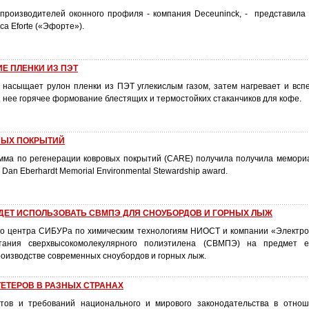
производителей оконного профиля - компания Deceuninck, - представила
са Eforte («Эфорте»).
Е ПЛЕНКИ ИЗ ПЭТ
 насыщает рулон пленки из ПЭТ углекислым газом, затем нагревает и вспе
 нее горячее формование блестящих и термостойких стаканчиков для кофе.
ВЫХ ПОКРЫТИЙ
мма по регенерации ковровых покрытий (CARE) получила получила мемори
Dan Eberhardt Memorial Environmental Stewardship award.
ДЕТ ИСПОЛЬЗОВАТЬ СВМПЭ ДЛЯ СНОУБОРДОВ И ГОРНЫХ ЛЫЖ
го центра СИБУРа по химическим технологиям НИОСТ и компании «Электр
тания сверхвысокомолекулярного полиэтилена (СВМПЭ) на предмет е
роизводстве современных сноубордов и горных лыж.
ЕТЕРОВ В РАЗНЫХ СТРАНАХ
тов и требований национального и мирового законодательства в отнош