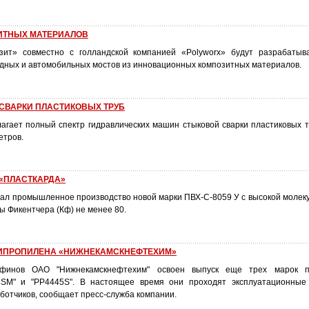
ИТНЫХ МАТЕРИАЛОВ
зит» совместно с голландской компанией «Polyworx» будут разрабатыв
дных и автомобильных мостов из инновационных композитных материалов.
СВАРКИ ПЛАСТИКОВЫХ ТРУБ
гает полный спектр гидравлических машин стыковой сварки пластиковых 
етров.
«ПЛАСТКАРДА»
ал промышленное производство новой марки ПВХ-С-8059 У с высокой молек
ы Фикентчера (Кф) не менее 80.
ИПРОПИЛЕНА «НИЖНЕКАМСКНЕФТЕХИМ»
финов ОАО "Нижнекамскнефтехим" освоен выпуск еще трех марок п
4SM" и "РР4445S". В настоящее время они проходят эксплуатационные
ботчиков, сообщает пресс-служба компании.