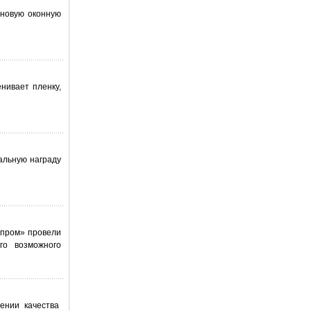
 новую оконную
нивает пленку,
альную награду
опром» провели
го возможного
ении качества