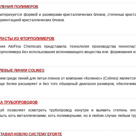
ТЛЕНИЯ ПОЛИМЕРОВ
актеризуется формой и размерами кристаллических блоков, степенью криста
ориентацией кристаллических блоков.
ЛАСТЫ ИЗ ФТОРПОЛИМЕРОВ
ния AtoFina Chemicals представила технология производства пеноплас
торполимера без использования вспенивающего вещества или формования из
ЛЕВЫЕ ЛИНИИ COLINES
м среди линий для литья пленок от компании «Колинес» (Colines) является
 еще более расширяет и без того обширный диапазон размеров, обеспечи
А ТРУБОПРОВОДОВ
руб позволяет осмотреть трубопровод изнутри и выявить степень его
быть хоть металлическими, хоть полимерными, но в любом случае любым тр
ТАВИЛ НОВУЮ СИСТЕМУ EFORTE