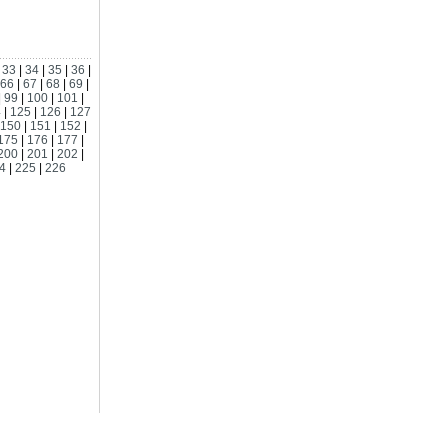
|
33
|
34
|
35
|
36
|
66
|
67
|
68
|
69
|
|
99
|
100
|
101
|
4
|
125
|
126
|
127
150
|
151
|
152
|
175
|
176
|
177
|
200
|
201
|
202
|
4
|
225
|
226