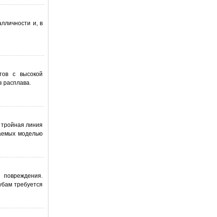
лличности и, в
тов с высокой
 расплава.
 тройная линия
ваемых моделью
 повреждения.
убам требуется