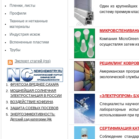
Пленки, листы
Один из крупнейших 
систему премиум клас
Профили
Тканные и нетканные
материалы
МИКРОВСПЕНИВАНИ
Индустрия искож
Компания MicroGreen
Вспененные пластики
осуществляя затем из
Трубы
Экспорт статей (rss)
РЕЦИКЛИНГ КОВРО
Американская програ
экологической службы 
ФРУКТОЗА ВРЕДНЕЕ САХАРА
1.
МОЩНЕЙШАЯ СОЛНЕЧНАЯ
2.
ЭЛЕКТРОСТАНЦИЯ В РОССИИ
«ЭЛЕКТРОПРОМ» БУ
ВОЗДЕЙСТВИЕ КОФЕИНА
3.
Специалисты научно
ЗАЩИТА СОЕВЫХ ПОСЕВОВ
4.
лабораторные испы
ЭНЕРГОЭФФЕКТИВНОСТЬ:
5.
использования при п
Детский сад категории [Аk
СЕРТИФИКАЦИЯ КАТ
Соблюдение стандар