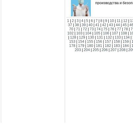
производства и безоп
1
|
2
|
3
|
4
|
5
|
6
|
7
|
8
|
9
|
10
|
11
|
12
|
1
37
|
38
|
39
|
40
|
41
|
42
|
43
|
44
|
45
|
4
70
|
71
|
72
|
73
|
74
|
75
|
76
|
77
|
78
|
7
102
|
103
|
104
|
105
|
106
|
107
|
108
|
1
|
128
|
129
|
130
|
131
|
132
|
133
|
134
|
153
|
154
|
155
|
156
|
157
|
158
|
159
|
178
|
179
|
180
|
181
|
182
|
183
|
184
|
203
|
204
|
205
|
206
|
207
|
208
|
20