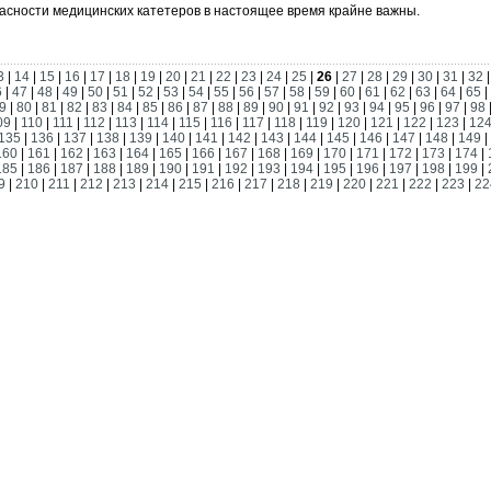
асности медицинских катетеров в настоящее время крайне важны.
3
|
14
|
15
|
16
|
17
|
18
|
19
|
20
|
21
|
22
|
23
|
24
|
25
|
26
|
27
|
28
|
29
|
30
|
31
|
32
6
|
47
|
48
|
49
|
50
|
51
|
52
|
53
|
54
|
55
|
56
|
57
|
58
|
59
|
60
|
61
|
62
|
63
|
64
|
65
|
9
|
80
|
81
|
82
|
83
|
84
|
85
|
86
|
87
|
88
|
89
|
90
|
91
|
92
|
93
|
94
|
95
|
96
|
97
|
98
09
|
110
|
111
|
112
|
113
|
114
|
115
|
116
|
117
|
118
|
119
|
120
|
121
|
122
|
123
|
12
135
|
136
|
137
|
138
|
139
|
140
|
141
|
142
|
143
|
144
|
145
|
146
|
147
|
148
|
149
|
160
|
161
|
162
|
163
|
164
|
165
|
166
|
167
|
168
|
169
|
170
|
171
|
172
|
173
|
174
|
185
|
186
|
187
|
188
|
189
|
190
|
191
|
192
|
193
|
194
|
195
|
196
|
197
|
198
|
199
|
9
|
210
|
211
|
212
|
213
|
214
|
215
|
216
|
217
|
218
|
219
|
220
|
221
|
222
|
223
|
22