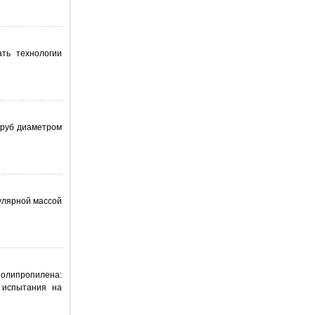
ать технологии
труб диаметром
улярной массой
олипропилена:
 испытания на