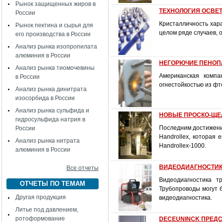
Рынок защищенных жиров в
ТЕХНОЛОГИЯ ОСВЕ
России
Кристалличность хар
Рынок пектина и сырья для
целом ряде случаев, 
его производства в России
Анализ рынка изопропилата
алюминия в России
НЕГОРЮЧИЕ ПЕНОП
Анализ рынка тиомочевины
Американская компа
в России
огнестойкостью из ф
Анализ рынка динитрата
изосорбида в России
Анализ рынка сульфида и
НОВЫЕ ПРОСКО-ЩЕ
гидросульфида натрия в
Последним достижение
России
Handrollex, которая
Анализ рынка нитрата
Handrollex-1000.
алюминия в России
ВИДЕОДИАГНОСТИК
Все отчеты
Видеодиагностика т
ОТЧЕТЫ ПО ТЕМАМ
Трубопроводы могут 
Другая продукция
видеодиагностика.
Литье под давлением,
ротоформование
DECEUNINCK ПРЕДС