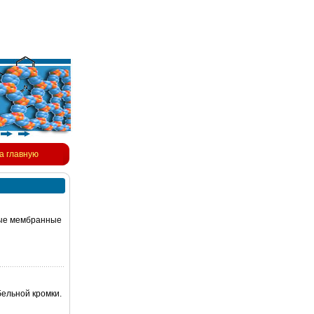
а главную
ные мембранные
ельной кромки.