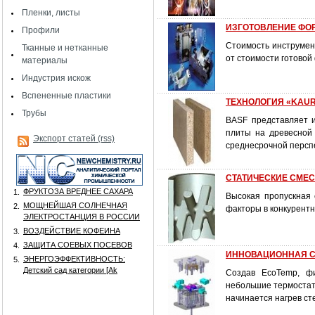
Пленки, листы
ИЗГОТОВЛЕНИЕ ФОРМ
Профили
Стоимость инструмен
Тканные и нетканные
от стоимости готовой
материалы
Индустрия искож
Вспененные пластики
ТЕХНОЛОГИЯ «KAURIT
Трубы
BASF представляет и
плиты на древесной 
Экспорт статей (rss)
среднесрочной персп
СТАТИЧЕСКИЕ СМЕ
ФРУКТОЗА ВРЕДНЕЕ САХАРА
1.
Высокая пропускная
МОЩНЕЙШАЯ СОЛНЕЧНАЯ
2.
факторы в конкурентн
ЭЛЕКТРОСТАНЦИЯ В РОССИИ
ВОЗДЕЙСТВИЕ КОФЕИНА
3.
ЗАЩИТА СОЕВЫХ ПОСЕВОВ
4.
ИННОВАЦИОННАЯ С
ЭНЕРГОЭФФЕКТИВНОСТЬ:
5.
Детский сад категории [Аk
Создав EcoTemp, ф
небольшие термостаты
начинается нагрев ст