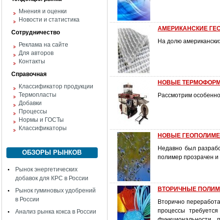
Мнения и оценки
Новости и статистика
АМЕРИКАНСКИЕ ГЕО
Сотрудничество
На долю американских
Реклама на сайте
Для авторов
Контакты
Справочная
НОВЫЕ ТЕРМОФОРМ
Классификатор продукции
Термопласты
Рассмотрим особенн
Добавки
Процессы
Нормы и ГОСТы
Классификаторы
НОВЫЕ ГЕОПОЛИМ
Недавно был разрабо
ОБЗОРЫ РЫНКОВ
полимер прозрачен и
Рынок энергетических
добавок для КРС в России
ВТОРИЧНЫЕ ПОЛИМЕР
Рынок гуминовых удобрений
в России
Вторично переработа
процессы требуется
Анализ рынка кокса в России
функциональности, 