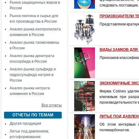
Рынок защищенных жиров в
следовать поставщи
России
Рынок пектина и сырья для
ПРОИЗВОДИТЕЛИ Т
его производства в России
Представляем кратку
Анализ рынка изопропилата
алюминия в России
Анализ рынка тиомочевины
в России
ВИДЫ ЗАМКОВ ДЛЯ
Анализ рынка динитрата
Признаков классифика
изосорбида в России
Анализ рынка сульфида и
гидросульфида натрия в
России
ЭКОНОМИЧНЫЕ ЭКС
Анализ рынка нитрата
Фирма Colines уделя
алюминия в России
ключевым при разра
производительности в
Все отчеты
ОТЧЕТЫ ПО ТЕМАМ
ЛИТЬЕ ПОД ДАВЛЕНИЕ
Другая продукция
Об этом интервью 
поликарбонатов.
Литье под давлением,
ротоформование