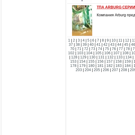
ТПА ARBURG СЕРИИ
Компания Arburg пре
1
|
2
|
3
|
4
|
5
|
6
|
7
|
8
|
9
|
10
|
11
|
12
|
1
37
|
38
|
39
|
40
|
41
|
42
|
43
|
44
|
45
|
4
70
|
71
|
72
|
73
|
74
|
75
|
76
|
77
|
78
|
7
102
|
103
|
104
|
105
|
106
|
107
|
108
|
1
|
128
|
129
|
130
|
131
|
132
|
133
|
134
|
153
|
154
|
155
|
156
|
157
|
158
|
159
|
178
|
179
|
180
|
181
|
182
|
183
|
184
|
203
|
204
|
205
|
206
|
207
|
208
|
20