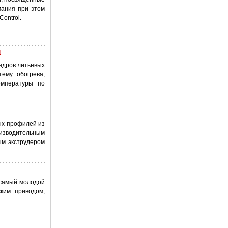
мания при этом
ontrol.
н
ндров литьевых
ему обогрева,
емпературы по
ых профилей из
роизводительным
ым экструдером
 самый молодой
ким приводом,