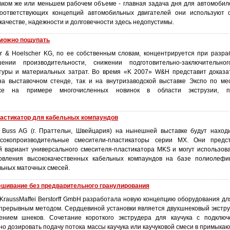
аком же или меньшем рабочем объеме - главная задача дня для автомобил
оответствующих концепций автомобильных двигателей они используют 
качестве, надежности и долговечности здесь недопустимы.
 можно пощупать
r & Hoelscher KG, по ее собственным словам, концентрируется при разра
нии производительности, снижении подготовительно-заключительн
туры и материальных затрат. Во время «K 2007» W&H представит доказа
на выставочном стенде, так и на внутризаводской выставке Экспо по м
е на примере многочисленных новинок в области экструзии, п
астикатор для кабельных компаундов
 Buss AG (г. Праттельн, Швейцария) на нынешней выставке будут наход
сокопроизводительные смесители-пластикаторы серии MX. Они предс
 вариант универсального смесителя-пластикатора MKS и могут использова
товления высококачественных кабельных компаундов на базе полиолефи
льных маточных смесей.
шивание без предварительного гранулирования
KraussMaffei Berstorff GmbH разработала новую концепцию оборудования дл
прерывным методом. Сердцевиной установки является двухшнековый экстру
нием шнеков. Сочетание короткого экструдера для каучука с подклю
о дозировать подачу потока массы каучука или каучуковой смеси в примыкаю