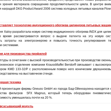
и зрения материала сокращению продолжительности цикла. В центре вни
 наградой DKG Product Award 2006 система холодных литьевых каналов FlowC
дставляет технологию индукционного обогрева цилиндров литьевых маши
ия Xaloy разработала новую систему индукционного обогрева INDX для цили
 время рассматривается вопрос о выдаче патента на эту новую сист
ь затраты на электроэнергию и повысить точность регулирования т
и системами.
ия для производства профилей
ептуры в сочетании с высокой производительностью при производстве оконн
юнхенское отделение компании KraussMaffei Berstorff связывает с высокоп
ером KMD 133-32/P с расположенным поверх него коническим двухшнеков
редставлены на выставочном стенде.
ующая техника
й презентации фирмы Gneuss GmbH из города Бад-Ойенхаузена находится
йства фильтров SFX Magnus, который теперь оборудован пневматичес
тоимость уменьшилась почти на 20 %.
овсасывающий модуль