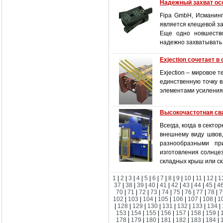
Надежный захват ос
Fipa GmbH, Исманинг
является клещевой за
Еще одно новшество
надежно захватывать 
Exjection сочетает в
Exjection – мировое 
единственную точку 
элементами усиления 
Высокочастотная св
Всегда, когда в сект
внешнему виду швов,
разнообразными при
изготовления солнцез
складных крыш или ск
1
|
2
|
3
|
4
|
5
|
6
|
7
|
8
|
9
|
10
|
11
|
12
|
1
37
|
38
|
39
|
40
|
41
|
42
|
43
|
44
|
45
|
4
70
|
71
|
72
|
73
|
74
|
75
|
76
|
77
|
78
|
7
102
|
103
|
104
|
105
|
106
|
107
|
108
|
1
|
128
|
129
|
130
|
131
|
132
|
133
|
134
|
153
|
154
|
155
|
156
|
157
|
158
|
159
|
178
|
179
|
180
|
181
|
182
|
183
|
184
|