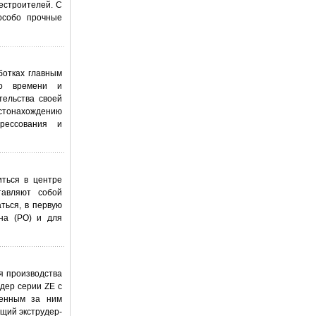
естроителей. С
особо прочные
ботках главным
ого времени и
тельства своей
естонахождению
рессования и
иться в центре
тавляют собой
ться, в первую
на (PO) и для
я производства
дер серии ZE с
ченным за ним
щий экструдер-