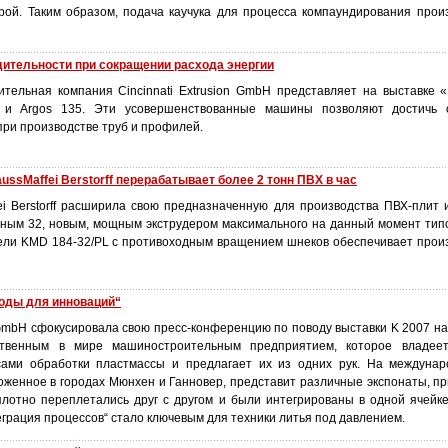
урой. Таким образом, подача каучука для процесса компаундирования прои
ительности при сокращении расхода энергии
тельная компания Cincinnati Extrusion GmbH представляет на выставке 
 и Argos 135. Эти усовершенствованные машины позволяют достичь 
ри производстве труб и профилей.
ussMaffei Berstorff перерабатывает более 2 тонн ПВХ в час
ei Berstorff расширила свою предназначенную для производства ПВХ-плит 
авным 32, новым, мощным экструдером максимального на данный момент тип
ели KMD 184-32/PL с противоходным вращением шнеков обеспечивает прои
боды для инноваций“
GmbH сфокусировала свою пресс-конференцию по поводу выставки K 2007 на 
ственным в мире машиностроительным предприятием, которое владее
ами обработки пластмассы и предлагает их из одних рук. На междунар
оженное в городах Мюнхен и Ганновер, представит различные экспонаты, пр
плотно переплетались друг с другом и были интегрированы в одной ячейке
еграция процессов“ стало ключевым для техники литья под давлением.