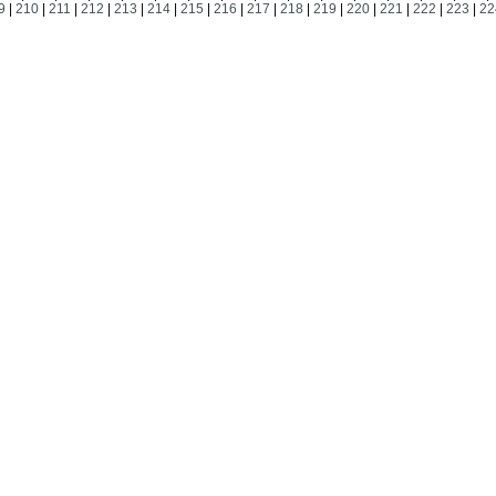
9
|
210
|
211
|
212
|
213
|
214
|
215
|
216
|
217
|
218
|
219
|
220
|
221
|
222
|
223
|
22
Продам
ве
Москва
19.04.2011
Продаем скипидар
Нижний Новгород