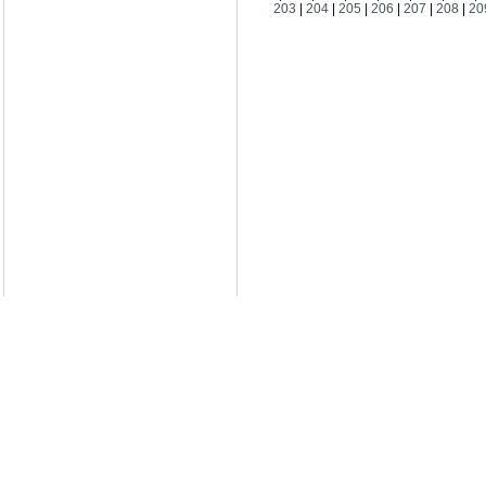
203
|
204
|
205
|
206
|
207
|
208
|
20
Куплю
19.04.2011
Белорусские рубли в Моск