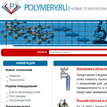
ПОИСК
НАВИГАЦИЯ
Инновации в области
Новые технологии
Представляя следующе
Новинки
хочет показать посет
Технологии
с решениями для це
Подбор оборудования
промышленности и в
Блоги производителей
представит вниманию 
Поставщики
Производители
Высший пилотаж в л
Тенденции рынка
На «K 2007» фирма Kl