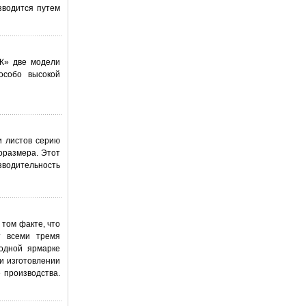
зводится путем
«К» две модели
особо высокой
и листов серию
оразмера. Этот
зводительность
том факте, что
т всеми тремя
одной ярмарке
и изготовлении
 производства.