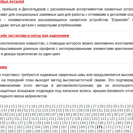
обых деталей
, прибыла в Дюссельдорф с расширенным ассортиментом захватных устро
хват для специальных зажимных щек для работы с отливками и деталями осо
 – пневматическое расширяющееся захватное устройство "Expander", 
даже литые детали с некруглыми углублениями.
 себе экструзию и литье под давлением
технологическое новшество, с помощью которого можно экономично изготавли
впрыскивания длинные профили с интегрированными элементами крепления
и декора практически за один цикл.
арка
оре пластмасс требуются надежные сварочные швы или предъявляются высоки
 на передний план выходит метод высокочастотной сварки. Это подтверж
менениями этого метода в автомобилестроении, где он используетс
ащитных козырьков, подкладок под запасное колесо, крышек багажного отсе
ладного верха кабриолетов.
3
|
14
|
15
|
16
|
17
|
18
|
19
|
20
|
21
|
22
|
23
|
24
|
25
|
26
|
27
|
28
|
29
|
30
|
31
|
32
6
|
47
|
48
|
49
|
50
|
51
|
52
|
53
|
54
|
55
|
56
|
57
|
58
|
59
|
60
|
61
|
62
|
63
|
64
|
65
|
9
|
80
|
81
|
82
|
83
|
84
|
85
|
86
|
87
|
88
|
89
|
90
|
91
|
92
|
93
|
94
|
95
|
96
|
97
|
98
09
|
110
|
111
|
112
|
113
|
114
|
115
|
116
|
117
|
118
|
119
|
120
|
121
|
122
|
123
|
12
135
|
136
|
137
|
138
|
139
|
140
|
141
|
142
|
143
|
144
|
145
|
146
|
147
|
148
|
149
|
160
|
161
|
162
|
163
|
164
|
165
|
166
|
167
|
168
|
169
|
170
|
171
|
172
|
173
|
174
|
185
|
186
|
187
|
188
|
189
|
190
|
191
|
192
|
193
|
194
|
195
|
196
|
197
|
198
|
199
|