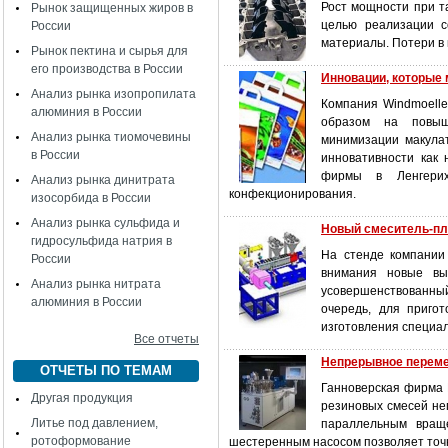
Рост мощности при т
Рынок защищенных жиров в
целью реализации с
России
материалы. Потери в 
Рынок пектина и сырья для
его производства в России
Инновации, которые
Анализ рынка изопропилата
Компания Windmoelle
алюминия в России
образом на повыше
Анализ рынка тиомочевины
минимизации макула
в России
инновативности как 
фирмы в Ленгерих
Анализ рынка динитрата
конфекционирования.
изосорбида в России
Анализ рынка сульфида и
Новый смеситель-пл
гидросульфида натрия в
На стенде компании
России
внимания новые вы
Анализ рынка нитрата
усовершенствованный
алюминия в России
очередь, для приго
изготовления специа
Все отчеты
Непрерывное переме
ОТЧЕТЫ ПО ТЕМАМ
Ганноверская фирма 
Другая продукция
резиновых смесей не
Литье под давлением,
параллельным враще
ротоформование
шестеренным насосом позволяет точн