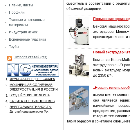
смеситель в соответствии с рецепт
Пленки, листы
объемной дозировки.
Профили
Повышение производ
Тканные и нетканные
материалы
Венская машинострои
экструдеров Monos+
Индустрия искож
производительности п
Вспененные пластики
Трубы
Новый экструдер Kra
Экспорт статей (rss)
Компания KraussMaff
экструдеров с L/D р
новый экструдер мод
до 2350 кг/ч.
ФРУКТОЗА ВРЕДНЕЕ САХАРА
1.
МОЩНЕЙШАЯ СОЛНЕЧНАЯ
2.
„Новая степень сво
ЭЛЕКТРОСТАНЦИЯ В РОССИИ
Фирма Krauss Maffei 
ВОЗДЕЙСТВИЕ КОФЕИНА
3.
она является един
ЗАЩИТА СОЕВЫХ ПОСЕВОВ
4.
важнейшими процесс
ЭНЕРГОЭФФЕКТИВНОСТЬ:
5.
предприятие, распол
Детский сад категории [Аk
которых технологии 
Таким образом и сочетание слов „инт