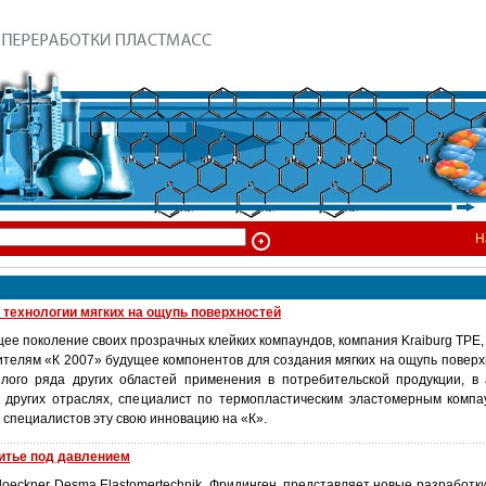
Н
 технологии мягких на ощупь поверхностей
е поколение своих прозрачных клейких компаундов, компания Kraiburg TPE,
ителям «К 2007» будущее компонентов для создания мягких на ощупь поверх
лого ряда других областей применения в потребительской продукции, в
 других отраслях, специалист по термопластическим эластомерным комп
специалистов эту свою инновацию на «К».
итье под давлением
oeckner Desma Elastomertechnik, Фридинген, представляет новые разработк