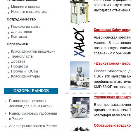
эффективному с точк
Мнения и оценки
находится отмеченная
Новости и статистика
Сотрудничество
Реклама на сайте
Компания Xaloy пре
Для авторов
Контакты
Американская компан
машин. В настоящее
Справочная
позволяющую снизит
Классификатор продукции
сравнению с обычным
Термопласты
Добавки
«Двухэтажная» верс
Процессы
Особая гибкость рец
Нормы и ГОСТы
Классификаторы
ПВХ - эти качества м
профильным экструд
KMD 63K/P, которые п
ОБЗОРЫ РЫНКОВ
Улучшенная фильтр
Рынок энергетических
В центре выставочно
добавок для КРС в России
представитель семе
Рынок гуминовых удобрений
благодаря чему его с
в России
Образцовый воздух
Анализ рынка кокса в России