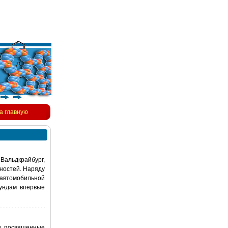
а главную
 Вальдкрайбург,
ностей. Наряду
 автомобильной
аундам впервые
и, посвященные