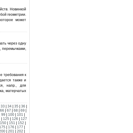
йств. Новинкой
бой геометрии.
которое может
вать через одну
, перемычками,
е требования к
дается также и
я, напр., для
ка, матерчатых
|
33
|
34
|
35
|
36
|
66
|
67
|
68
|
69
|
|
99
|
100
|
101
|
4
|
125
|
126
|
127
150
|
151
|
152
|
175
|
176
|
177
|
200
|
201
|
202
|