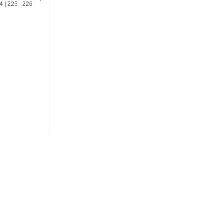
4
|
225
|
226