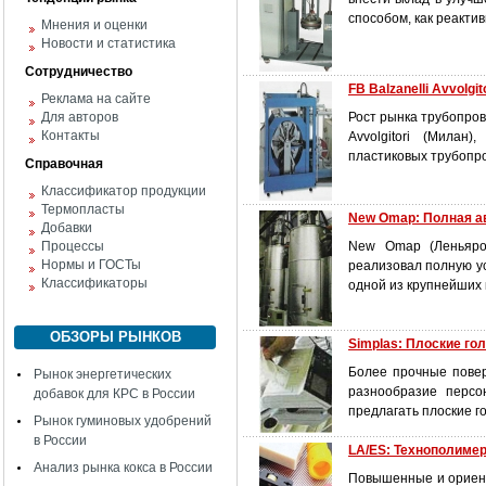
способом, как реакти
Мнения и оценки
Новости и статистика
Сотрудничество
FB Balzanelli Avvolg
Реклама на сайте
Для авторов
Рост рынка трубопров
Контакты
Avvolgitori (Милан
пластиковых трубопро
Справочная
Классификатор продукции
Термопласты
New Omap: Полная а
Добавки
Процессы
New Omap (Леньяро,
Нормы и ГОСТы
реализовал полную ус
Классификаторы
одной из крупнейших 
ОБЗОРЫ РЫНКОВ
Simplas: Плоские го
Более прочные повер
Рынок энергетических
разнообразие персо
добавок для КРС в России
предлагать плоские го
Рынок гуминовых удобрений
в России
LA/ES: Технополиме
Анализ рынка кокса в России
Повышенные и ориент