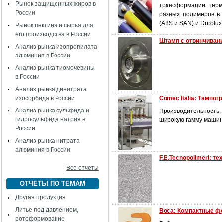
Рынок защищенных жиров в
трансформации терм
России
разных полимеров в г
(ABS и SAN) и Durolux
Рынок пектина и сырья для
его производства в России
Штамп с отвинчиван
Анализ рынка изопропилата
алюминия в России
Анализ рынка тиомочевины
в России
Анализ рынка динитрата
изосорбида в России
Comec Italia: Тампо
Анализ рынка сульфида и
Производительность,
гидросульфида натрия в
широкую гамму машин
России
Анализ рынка нитрата
алюминия в России
F.B.Tecnopolimeri: 
Все отчеты
ОТЧЕТЫ ПО ТЕМАМ
Другая продукция
Литье под давлением,
Boca: Компактные 
ротоформование