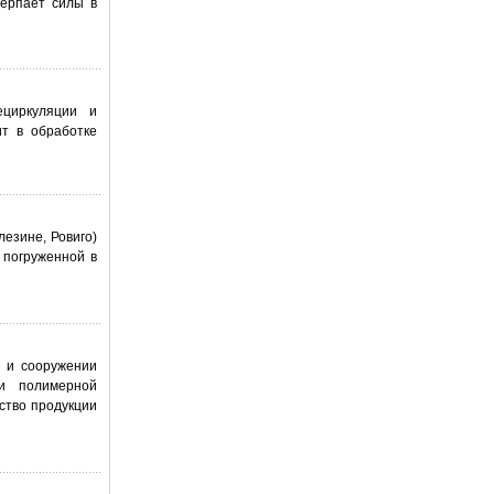
черпает силы в
ециркуляции и
ит в обработке
лезине, Ровиго)
 погруженной в
и и сооружении
ти полимерной
ство продукции