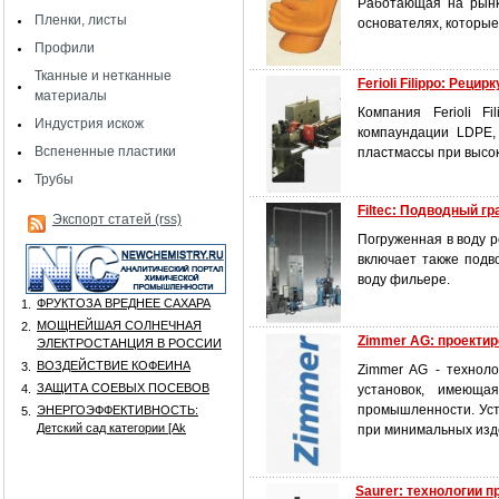
Работающая на рынк
Пленки, листы
основателях, которые
Профили
Тканные и нетканные
Ferioli Filippo: Рец
материалы
Компания Ferioli F
Индустрия искож
компаундации LDPE,
Вспененные пластики
пластмассы при высок
Трубы
Filtec: Подводный г
Экспорт статей (rss)
Погруженная в воду р
включает также подв
воду фильере.
ФРУКТОЗА ВРЕДНЕЕ САХАРА
1.
МОЩНЕЙШАЯ СОЛНЕЧНАЯ
2.
Zimmer AG: проекти
ЭЛЕКТРОСТАНЦИЯ В РОССИИ
ВОЗДЕЙСТВИЕ КОФЕИНА
3.
Zimmer AG - технол
ЗАЩИТА СОЕВЫХ ПОСЕВОВ
4.
установок, имеюща
промышленности. Уст
ЭНЕРГОЭФФЕКТИВНОСТЬ:
5.
Детский сад категории [Аk
при минимальных изд
Saurer: технологии 