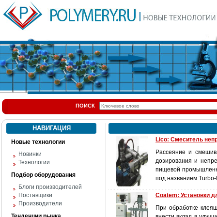
ПОИСК
НАВИГАЦИЯ
Lico: Смеситель неп
Новые технологии
Рассеяние и смешива
Новинки
дозирования и непре
Технологии
пищевой промышленно
Подбор оборудования
под названием Turbo-M
Блоги производителей
Поставщики
Coatem: Установки д
Производители
При обработке клеящ
Тенденции рынка
внести вклад в улуч