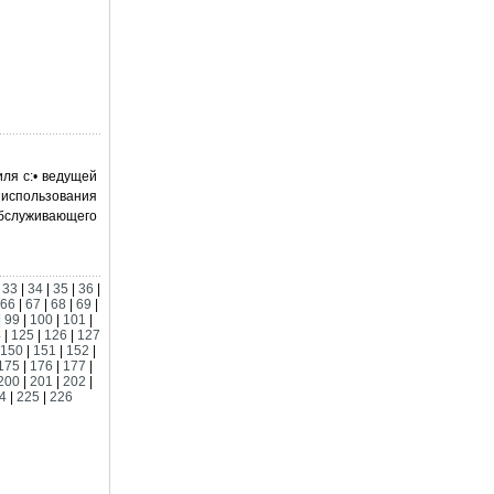
ля с:• ведущей
 использования
бслуживающего
|
33
|
34
|
35
|
36
|
66
|
67
|
68
|
69
|
|
99
|
100
|
101
|
4
|
125
|
126
|
127
150
|
151
|
152
|
175
|
176
|
177
|
200
|
201
|
202
|
4
|
225
|
226