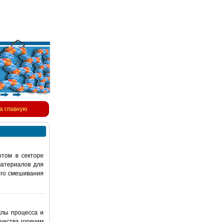
а главную
ытом в секторе
материалов для
ого смешивания
клы процесса и
щества горячим