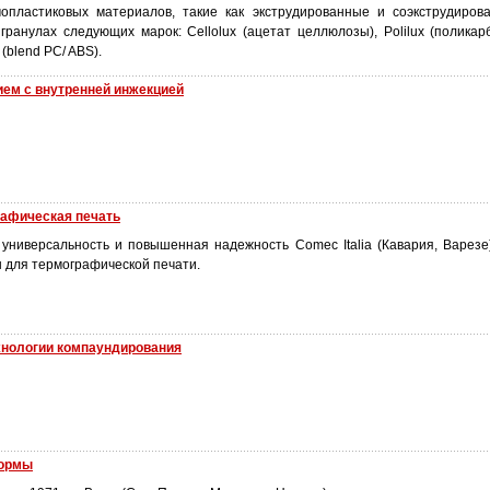
опластиковых материалов, такие как экструдированные и соэкструдиров
ранулах следующих марок: Cellolux (ацетат целлюлозы), Polilux (поликарб
 (blend PC/ ABS).
ием с внутренней инжекцией
графическая печать
 универсальность и повышенная надежность Comec Italia (Кавария, Варезе
 для термографической печати.
технологии компаундирования
формы