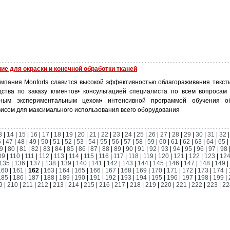
ние для окраски и конечной обработки тканей
омпания Monforts славится высокой эффективностью облагораживания тексти
ства по заказу клиентов• консультацией специалиста по всем вопросам
нным экспериментальным цехом• интенсивной программой обучения о
висом для максимального использования всего оборудования
3
|
14
|
15
|
16
|
17
|
18
|
19
|
20
|
21
|
22
|
23
|
24
|
25
|
26
|
27
|
28
|
29
|
30
|
31
|
32
6
|
47
|
48
|
49
|
50
|
51
|
52
|
53
|
54
|
55
|
56
|
57
|
58
|
59
|
60
|
61
|
62
|
63
|
64
|
65
|
9
|
80
|
81
|
82
|
83
|
84
|
85
|
86
|
87
|
88
|
89
|
90
|
91
|
92
|
93
|
94
|
95
|
96
|
97
|
98
09
|
110
|
111
|
112
|
113
|
114
|
115
|
116
|
117
|
118
|
119
|
120
|
121
|
122
|
123
|
12
135
|
136
|
137
|
138
|
139
|
140
|
141
|
142
|
143
|
144
|
145
|
146
|
147
|
148
|
149
|
160
|
161
|
162
|
163
|
164
|
165
|
166
|
167
|
168
|
169
|
170
|
171
|
172
|
173
|
174
|
185
|
186
|
187
|
188
|
189
|
190
|
191
|
192
|
193
|
194
|
195
|
196
|
197
|
198
|
199
|
9
|
210
|
211
|
212
|
213
|
214
|
215
|
216
|
217
|
218
|
219
|
220
|
221
|
222
|
223
|
22