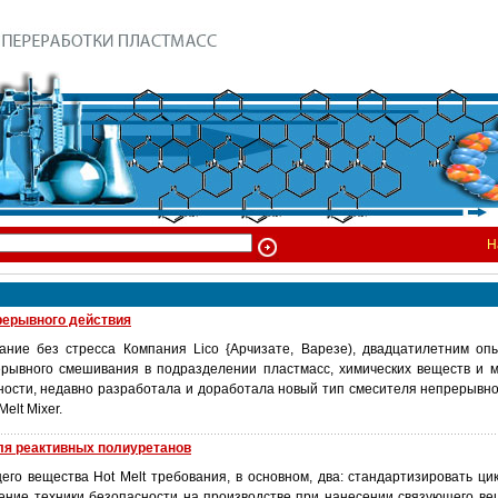
Н
рерывного действия
ние без стресса Компания Lico {Арчизате, Варезе), двадцатилетним оп
рывного смешивания в подразделении пластмасс, химических веществ и 
сти, недавно разработала и доработала новый тип смесителя непрерывн
elt Mixer.
ля реактивных полиуретанов
его вещества Hot Melt требования, в основном, два: стандартизировать ци
шение техники безопасности на производстве при нанесении связующего ве