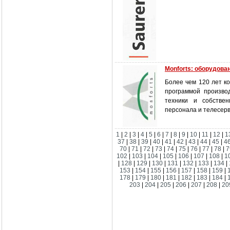
Monforts: оборудова
Более чем 120 лет к
программой производ
техники и собстве
персонала и телесер
1
|
2
|
3
|
4
|
5
|
6
|
7
|
8
|
9
|
10
|
11
|
12
|
1
37
|
38
|
39
|
40
|
41
|
42
|
43
|
44
|
45
|
4
70
|
71
|
72
|
73
|
74
|
75
|
76
|
77
|
78
|
7
102
|
103
|
104
|
105
|
106
|
107
|
108
|
1
|
128
|
129
|
130
|
131
|
132
|
133
|
134
|
153
|
154
|
155
|
156
|
157
|
158
|
159
|
178
|
179
|
180
|
181
|
182
|
183
|
184
|
203
|
204
|
205
|
206
|
207
|
208
|
20