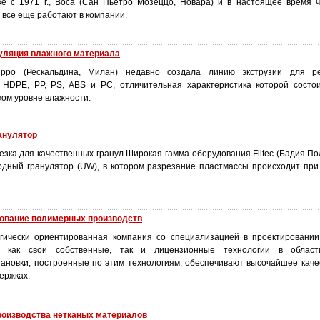
е с 1971 г., Boca (Сан Пьетро Мозеццо, Новара) и в настоящее время 
 все еще работают в компании.
иркуляция влажного материала
ilippo (Рескальдина, Милан) недавно создала линию экструзии для р
 HDPE, PP, PS, ABS и PC, отличительная характеристика которой состо
ом уровне влажности.
ранулятор
езка для качественных гранул Широкая гамма оборудования Filtec (Бадия По
одный гранулятор (UW), в котором разрезание пластмассы происходит при
рование полимерных производств
огически ориентированная компания со специализацией в проектировани
я как свои собственные, так и лицензионные технологии в облас
ановки, построенные по этим технологиям, обеспечивают высочайшее каче
ержках.
производства нетканых материалов