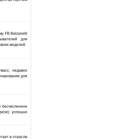
, FB Balzanelli
тывателей для
своих моделей.
масс, недавно
дозирование для
и бесчисленное
арезе) успешно
тает в отрасли