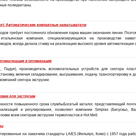
вные полиуретаны.
itori: Автоматические компактные наматыватели
одов требует постоянного обновления парка машин окончания линии. Поэтому
), итальянская компания, специализирующаяся на производстве нама
водов, всегда делала ставку на реализацию высокого уровня автоматизации 
втоматизация и оптимизация
 Падуя), производитель вспомогательных устройств для сектора пласт
тановку, включая складирование, высушивание, подачу, транспортировку и 
компаний сектора экструзии.
ловки для экструзии
хности повышенного срока службыБогатый каталог, представляющий почт
нализаций и регулирования, позволяет компании Simplas (Бисускьо, В
ловки всем секторам экструзии термопластов и Hot Melt.
ры
ированные на заказчика стандарты LA/ES (Фильяро, Комо) с 1957 года рабо