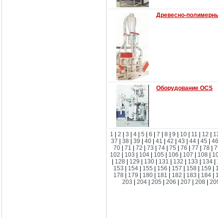
Древесно-полимерн
Оборудование OCS
1
|
2
|
3
|
4
|
5
|
6
|
7
|
8
|
9
|
10
|
11
|
12
|
1
37
|
38
|
39
|
40
|
41
|
42
|
43
|
44
|
45
|
4
70
|
71
|
72
|
73
|
74
|
75
|
76
|
77
|
78
|
7
102
|
103
|
104
|
105
|
106
|
107
|
108
|
1
|
128
|
129
|
130
|
131
|
132
|
133
|
134
|
153
|
154
|
155
|
156
|
157
|
158
|
159
|
178
|
179
|
180
|
181
|
182
|
183
|
184
|
203
|
204
|
205
|
206
|
207
|
208
|
20