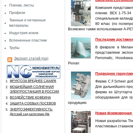
Battenfeld Extrusions
Пленки, листы
Компания представила
Профили
пленки. ВЕХ 1-75-34
специальным каландр
Тканные и нетканные
80 кг/час (по полип
материалы
Возможно также использование А-РЕТ
Индустрия искож
Последние достижени
Вспененные пластики
В феврале в Милане
Трубы
представляем экспона
Ferromatic, Hosokawa 
Экспорт статей (rss)
Piovan
Подводное гранулир
ФРУКТОЗА ВРЕДНЕЕ САХАРА
1.
Фирма C.F.Scheer до
Для дальнейшего про
МОЩНЕЙШАЯ СОЛНЕЧНАЯ
2.
ЭЛЕКТРОСТАНЦИЯ В РОССИИ
фирма из Штутгарта
оборудования для гр
ВОЗДЕЙСТВИЕ КОФЕИНА
3.
продукцию.
ЗАЩИТА СОЕВЫХ ПОСЕВОВ
4.
ЭНЕРГОЭФФЕКТИВНОСТЬ:
5.
Новая формовочная 
Детский сад категории [Аk
Новая разработка Th
пластиковых стакано