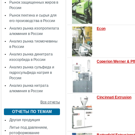
Рынок защищенных жиров в
России
Рынок пектина и сырья для
его производства в России
Анализ рынка изопропилата
Econ
алюминия в России
Анализ рынка тиомочевины
в России
Анализ рынка динитрата
изосорбида в России
Coperion Werner & Pfl
Анализ рынка сульфида и
гидросульфида натрия в
России
Анализ рынка нитрата
алюминия в России
Cincinnati Extrusion
Все отчеты
ОТЧЕТЫ ПО ТЕМАМ
Другая продукция
Литье под давлением,
ротоформование