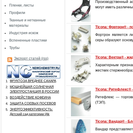
Производственный а
Пленки, листы
могут иметь различны
Профили
Тканные и нетканные
материалы
Ticona: Фортрон® -
Индустрия искож
Фортрон является л
серы образуют основ
Вспененные пластики
Трубы
Ticona: Вектра® - ж
Экспорт статей (rss)
Характерным признак
жестких стержнеобраз
ФРУКТОЗА ВРЕДНЕЕ САХАРА
1.
МОЩНЕЙШАЯ СОЛНЕЧНАЯ
2.
Ticona: Ритефлекс®
ЭЛЕКТРОСТАНЦИЯ В РОССИИ
Ритефлекс — торгов
ВОЗДЕЙСТВИЕ КОФЕИНА
3.
(ТЭП).
ЗАЩИТА СОЕВЫХ ПОСЕВОВ
4.
ЭНЕРГОЭФФЕКТИВНОСТЬ:
5.
Детский сад категории [Аk
Ticona: Вандар® - 
Вандар представляет