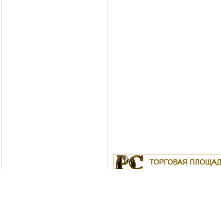
Куплю
19.04.2011
Белорусские рубли в Моск
18.04.2011
Индустриальные масла: И-
ИС-20, ИГС-68,И-5А, И-40А, И-50А, И