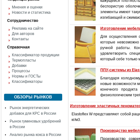
кажущейся плотность
беспористую оболочк
Мнения и оценки
элементы имеют такую
Новости и статистика
изгибающей и сжимаю
Сотрудничество
Реклама на сайте
Изготовление мебели
Для авторов
Для осуществления 
Контакты
которые невозможно
Справочная
ручной работы. Ко
удовлетворить спец
Классификатор продукции
который себе только 
Термопласты
Добавки
ППУ-системы из Elas
Процессы
Нормы и ГОСТы
Благодаря холодному
Классификаторы
новые возможности м
конечного продукт
физиологическим треб
ОБЗОРЫ РЫНКОВ
Изготовление эластичных пеноматер
Рынок энергетических
добавок для КРС в России
Elastoflex W представляют собой ра
кг/м3.
Рынок гуминовых удобрений
в России
Производство мебел
Анализ рынка кокса в России
Производство совр