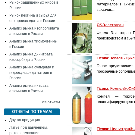
Рынок защищенных жиров в
материалов: ППУ-си
России
заказчика.
Рынок пектина и сырья для
его производства в России
Об Эластогран
Анализ рынка изопропилата
Фирма Эластогран Г
алюминия в России
производством и сбы
Анализ рынка тиомочевины
в России
Анализ рынка динитрата
Ticona: Топас® - ц
изосорбида в России
Топас представляет
Анализ рынка сульфида и
прозрачные сополиме
гидросульфида натрия в
России
Анализ рынка нитрата
Ticona: Компел® /Фи
алюминия в России
Компел — торгово
пластифицирующего п
Все отчеты
ОТЧЕТЫ ПО ТЕМАМ
Другая продукция
Литье под давлением,
Ticona: Цельстран® 
ротоформование