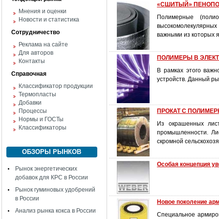
«СШИТЫЙ» ПЕНОПОЛ
Мнения и оценки
Полимерные (поли
Новости и статистика
высокомолекулярных
Сотрудничество
важными из которых 
Реклама на сайте
Для авторов
ПОЛИМЕРЫ В ЭЛЕКТРИ
Контакты
В рамках этого важн
Справочная
устройств. Данный ры
Классификатор продукции
Термопласты
Добавки
Процессы
ПРОКАТ С ПОЛИМЕР
Нормы и ГОСТы
Из окрашенных лист
Классификаторы
промышленности. Лис
скромной сельскохозя
ОБЗОРЫ РЫНКОВ
Особая концепция у
Рынок энергетических
добавок для КРС в России
Рынок гуминовых удобрений
в России
Новое поколение ар
Анализ рынка кокса в России
Специальное армиров