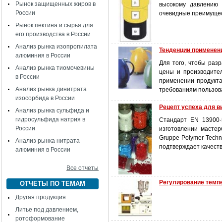
Рынок защищенных жиров в
высокому давлению 
России
очевидные преимущес
Рынок пектина и сырья для
его производства в России
Анализ рынка изопропилата
Тенденции применен
алюминия в России
Для того, чтобы раз
Анализ рынка тиомочевины
цены и производите
в России
применении продукта
Анализ рынка динитрата
требованиям пользов
изосорбида в России
Рецепт успеха для 
Анализ рынка сульфида и
гидросульфида натрия в
Стандарт EN 13900-
России
изготовлении мастер
Gruppe Polymer-Techn
Анализ рынка нитрата
подтверждает качеств
алюминия в России
Все отчеты
Регулирование темп
ОТЧЕТЫ ПО ТЕМАМ
Другая продукция
Литье под давлением,
ротоформование