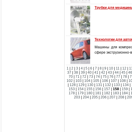
Трубки для медицин
Технологии для авто
Машины для компресс
сфере экструзионно-
1
|
2
|
3
|
4
|
5
|
6
|
7
|
8
|
9
|
10
|
11
|
12
|
1
37
|
38
|
39
|
40
|
41
|
42
|
43
|
44
|
45
|
4
70
|
71
|
72
|
73
|
74
|
75
|
76
|
77
|
78
|
7
102
|
103
|
104
|
105
|
106
|
107
|
108
|
1
|
128
|
129
|
130
|
131
|
132
|
133
|
134
|
153
|
154
|
155
|
156
|
157
|
158
|
159
|
178
|
179
|
180
|
181
|
182
|
183
|
184
|
203
|
204
|
205
|
206
|
207
|
208
|
20