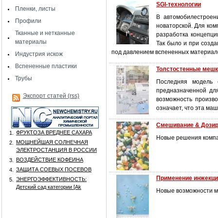
SGI-технологии
Пленки, листы
В автомобилестроен
Профили
новаторской. Для ко
Тканные и нетканные
разработка концепци
материалы
Так было и при созд
под давлением вспененных материало
Индустрия искож
Вспененные пластики
Толстостенные мешк
Трубы
Последняя модель с
предназначенной для
Экспорт статей (rss)
возможность произво
означает, что эта ма
Смешивание & Дози
ФРУКТОЗА ВРЕДНЕЕ САХАРА
1.
Новые решения компа
МОЩНЕЙШАЯ СОЛНЕЧНАЯ
2.
ЭЛЕКТРОСТАНЦИЯ В РОССИИ
ВОЗДЕЙСТВИЕ КОФЕИНА
3.
ЗАЩИТА СОЕВЫХ ПОСЕВОВ
4.
Применение инжекци
ЭНЕРГОЭФФЕКТИВНОСТЬ:
5.
Детский сад категории [Аk
Новые возможности ми