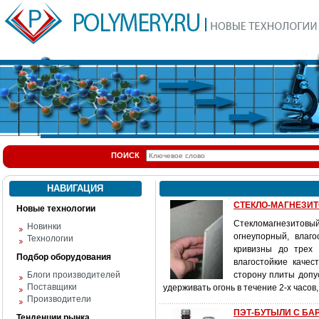
ПОИСК
НАВИГАЦИЯ
СТЕКЛО-МАГНЕЗИТОВ
Новые технологии
Стекломагнезитовый
Новинки
огнеупорный, влаг
Технологии
кривизны до трех 
Подбор оборудования
влагостойкие каче
Блоги производителей
сторону плиты допу
Поставщики
удерживать огонь в течение 2-х часов
Производители
ПЭТ-БУТЫЛИ С БАР
Тенденции рынка