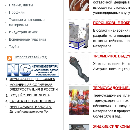
остаточной деформац
Пленки, листы
высокая их стоимост
Профили
углеводородных каучу
Тканные и нетканные
ПОРОШКОВЫЕ ПОКРЫ
материалы
В области нанесения 
Индустрия искож
разработке и внедре
Вспененные пластики
включая гибкость п
материала…
Трубы
ТРЕХМЕРНОЕ ВЫДУВН
Экспорт статей (rss)
Хотя население Ново
Америки, наконец-то,
ФРУКТОЗА ВРЕДНЕЕ САХАРА
1.
МОЩНЕЙШАЯ СОЛНЕЧНАЯ
2.
ТЕРМОУСАДОЧНЫЕ ЭТ
ЭЛЕКТРОСТАНЦИЯ В РОССИИ
ВОЗДЕЙСТВИЕ КОФЕИНА
Термоусадочные пла
3.
термоусадочная тех
ЗАЩИТА СОЕВЫХ ПОСЕВОВ
4.
обеспечивает визуа
ЭНЕРГОЭФФЕКТИВНОСТЬ:
5.
материалов и процесс
Детский сад категории [Аk
более 10% в год…
ЖИДКИЕ СИЛИКОНЫ: