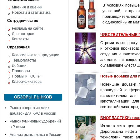
В условиях повыше
Мнения и оценки
упаковкой, стар
Новости и статистика
производительности.
Сотрудничество
с однослойными мат
Реклама на сайте
Для авторов
ЧУВСТВИТЕЛЬНЫЕ
Контакты
Стремительно растущи
Справочная
и отходов производс
создания аналитиче
Классификатор продукции
элементов и вещест
Термопласты
обладающие блестящи
Добавки
Процессы
Нормы и ГОСТы
Новые добавки для 
Классификаторы
Новейшие добавки п
прошедшей конферен
наполнителем для 
ОБЗОРЫ РЫНКОВ
кристаллизации дл
светостабилизаторы, 
Рынок энергетических
добавок для КРС в России
БИОПЛАСТИКИ: технол
Рынок гуминовых удобрений
Из-за взлета цен н
в России
Дороговизна нефти 
Анализ рынка кокса в России
технологий таких а