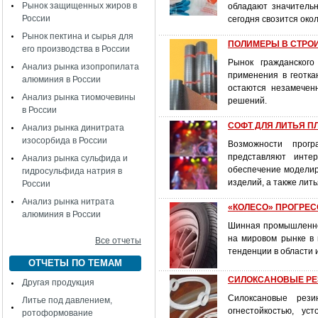
Рынок защищенных жиров в
обладают значительн
России
сегодня свозится ок
Рынок пектина и сырья для
ПОЛИМЕРЫ В СТРОИТЕЛ
его производства в России
Рынок гражданского
Анализ рынка изопропилата
применения в геотка
алюминия в России
остаются незамечен
Анализ рынка тиомочевины
решений.
в России
СОФТ ДЛЯ ЛИТЬЯ 
Анализ рынка динитрата
изосорбида в России
Возможности прогр
представляют инте
Анализ рынка сульфида и
обеспечение моделир
гидросульфида натрия в
изделий, а также лит
России
Анализ рынка нитрата
«КОЛЕСО» ПРОГРЕ
алюминия в России
Шинная промышленнос
на мировом рынке в 
Все отчеты
тенденции в области 
ОТЧЕТЫ ПО ТЕМАМ
СИЛОКСАНОВЫЕ РЕЗИ
Другая продукция
Силоксановые рези
Литье под давлением,
огнестойкостью, ус
ротоформование