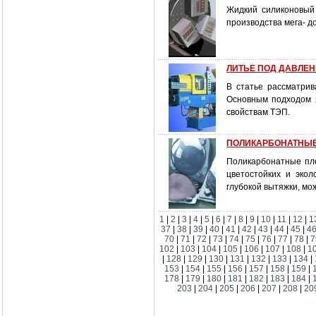
Жидкий силиконовый
производства мега- д
ЛИТЬЕ ПОД ДАВЛЕНИ
В статье рассматри
Основным подходом я
свойствам ТЭП.
ПОЛИКАРБОНАТНЫЕ
Поликарбонатные пле
цветостойких и эко
глубокой вытяжки, м
1
|
2
|
3
|
4
|
5
|
6
|
7
|
8
|
9
|
10
|
11
|
12
|
1
37
|
38
|
39
|
40
|
41
|
42
|
43
|
44
|
45
|
4
70
|
71
|
72
|
73
|
74
|
75
|
76
|
77
|
78
|
7
102
|
103
|
104
|
105
|
106
|
107
|
108
|
1
|
128
|
129
|
130
|
131
|
132
|
133
|
134
|
153
|
154
|
155
|
156
|
157
|
158
|
159
|
178
|
179
|
180
|
181
|
182
|
183
|
184
|
203
|
204
|
205
|
206
|
207
|
208
|
20