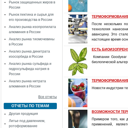
Рынок защищенных жиров в
России
Рынок пектина и сырья для
ТЕРМОФОРМОВАНИЕ
его производства в России
После нескольких по
Анализ рынка изопропилата
технология нанесен
алюминия в России
авансцену. Это стал
Анализ рынка тиомочевины
настоящее время осн
в России
ЕСТЬ БИОИЗОПРЕН!
Анализ рынка динитрата
изосорбида в России
Компании Goodyear и
биологической альте
Анализ рынка сульфида и
гидросульфида натрия в
России
ТЕРМОФОРМОВАНИЕ
Анализ рынка нитрата
алюминия в России
Новости индустрии те
Все отчеты
ОТЧЕТЫ ПО ТЕМАМ
ВОЗМОЖНОСТИ ТЕР
Другая продукция
Примером того, как
Литье под давлением,
применений, являет
ротоформование