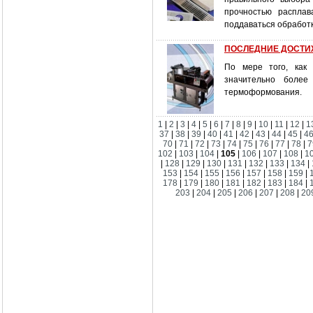
прочностью распла
поддаваться обработ
ПОСЛЕДНИЕ ДОСТИ
По мере того, как 
значительно более
термоформования.
1
|
2
|
3
|
4
|
5
|
6
|
7
|
8
|
9
|
10
|
11
|
12
|
1
37
|
38
|
39
|
40
|
41
|
42
|
43
|
44
|
45
|
4
70
|
71
|
72
|
73
|
74
|
75
|
76
|
77
|
78
|
7
102
|
103
|
104
|
105
|
106
|
107
|
108
|
1
|
128
|
129
|
130
|
131
|
132
|
133
|
134
|
153
|
154
|
155
|
156
|
157
|
158
|
159
|
178
|
179
|
180
|
181
|
182
|
183
|
184
|
203
|
204
|
205
|
206
|
207
|
208
|
20