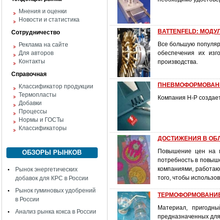
Мнения и оценки
Новости и статистика
BATTENFELD: МОДУ
Сотрудничество
Все большую популярн
Реклама на сайте
Для авторов
обеспечения их изг
Контакты
производства.
Справочная
ПНЕВМОФОРМОВАНИ
Классификатор продукции
Термопласты
Компания H-P создае
Добавки
Процессы
Нормы и ГОСТы
Классификаторы
ДОСТИЖЕНИЯ В ОБ
Повышение цен на м
ОБЗОРЫ РЫНКОВ
потребность в повыше
компаниями, работаю
Рынок энергетических
того, чтобы использо
добавок для КРС в России
Рынок гуминовых удобрений
ТЕРМОФОРМОВАНИЕ
в России
Материал, пригодны
Анализ рынка кокса в России
предназначенных для