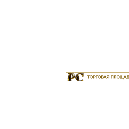
Куплю
19.04.2011
Белорусские рубли в Моск
18.04.2011
Индустриальные масла: И-
ИС-20, ИГС-68,И-5А, И-40А, И-50А, И
ИЛС-220(Мо), ИГП, ИТД
Москва
04.04.2011
Куплю Биг-Бэги, МКР на пе