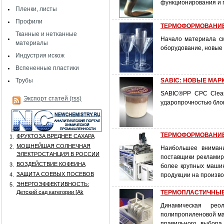
функционирования и 
Пленки, листы
Профили
ТЕРМОФОРМОВАНИЕ (Ч
Тканные и нетканные
Начало материала с
материалы
оборудование, новые
Индустрия искож
Вспененные пластики
Трубы
SABIC: НОВЫЕ МАР
SABIC®PP CPC Clear
Экспорт статей (rss)
ударопрочностью бло
ТЕРМОФОРМОВАНИЕ
ФРУКТОЗА ВРЕДНЕЕ САХАРА
1.
МОЩНЕЙШАЯ СОЛНЕЧНАЯ
2.
Наибольшее внимани
ЭЛЕКТРОСТАНЦИЯ В РОССИИ
поставщики рекламир
ВОЗДЕЙСТВИЕ КОФЕИНА
3.
более крупных машин
ЗАЩИТА СОЕВЫХ ПОСЕВОВ
4.
продукции на произво
ЭНЕРГОЭФФЕКТИВНОСТЬ:
5.
Детский сад категории [Аk
ТЕРМОПЛАСТИЧНЫЕ 
Динамическая рео
полипропиленовой ма
правильного выбора