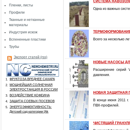
СИСТЕМА НАВОЗОУ
Пленки, листы
Одна из важных систе
Профили
Тканные и нетканные
материалы
ТЕРМОФОРМОВАНИ
Индустрия искож
Всего за несколько л
Вспененные пластики
Трубы
Экспорт статей (rss)
НОВЫЕ НАСОСЫ Д
Расширение серий V
давления.
ФРУКТОЗА ВРЕДНЕЕ САХАРА
1.
МОЩНЕЙШАЯ СОЛНЕЧНАЯ
2.
ЭЛЕКТРОСТАНЦИЯ В РОССИИ
НОВАЯ ЗАЩИТНАЯ 
ВОЗДЕЙСТВИЕ КОФЕИНА
3.
В конце июня 2011 г
ЗАЩИТА СОЕВЫХ ПОСЕВОВ
4.
ПВХ-профилей.
ЭНЕРГОЭФФЕКТИВНОСТЬ:
5.
Детский сад категории [Аk
ЧИСТЯЩИЙ ГРАНУЛ