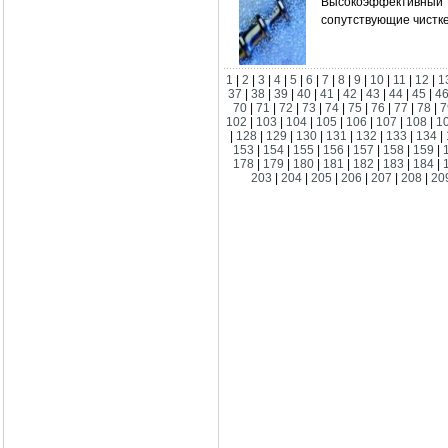
Высокоэффективный
сопутствующие чистке
1
|
2
|
3
|
4
|
5
|
6
|
7
|
8
|
9
|
10
|
11
|
12
|
1
37
|
38
|
39
|
40
|
41
|
42
|
43
|
44
|
45
|
4
70
|
71
|
72
|
73
|
74
|
75
|
76
|
77
|
78
|
7
102
|
103
|
104
|
105
|
106
|
107
|
108
|
1
|
128
|
129
|
130
|
131
|
132
|
133
|
134
|
153
|
154
|
155
|
156
|
157
|
158
|
159
|
178
|
179
|
180
|
181
|
182
|
183
|
184
|
203
|
204
|
205
|
206
|
207
|
208
|
20