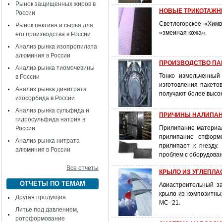
Рынок защищенных жиров в
НОВЫЕ ТРИКОТАЖН
России
Светлогорское «Хим
Рынок пектина и сырья для
«змеиная кожа».
его производства в России
Анализ рынка изопропилата
алюминия в России
ПРОИЗВОДСТВО ПАКЕ
Анализ рынка тиомочевины
Тонко измельченный
в России
изготовления пакето
Анализ рынка динитрата
получают более высок
изосорбида в России
Анализ рынка сульфида и
ПРИЧИНЫ НАЛИПАН
гидросульфида натрия в
Прилипание материала
России
прилипание отформ
Анализ рынка нитрата
прилипает к гнезду.
алюминия в России
проблем с оборудован
Все отчеты
КРЫЛО ИЗ УГЛЕПЛА
ОТЧЕТЫ ПО ТЕМАМ
Авиастроительный з
крыло из композитны
Другая продукция
МС- 21.
Литье под давлением,
ротоформование