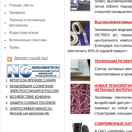
Systec, высокопроиз
Пленки, листы
литья IntElect. Нар
отраслей промышлен
Профили
Тканные и нетканные
Высокоэффективные
материалы
Занимающие ведущие 
Индустрия искож
VICTREX pic, перер
Вспененные пластики
центрального компо
Благодаря постоянны
Трубы
обеспечить 60%-й годовой прирост.
Экспорт статей (rss)
ТЕНДЕНЦИИ РАЗВИ
Сектор нетканых мат
перспективных в про
ФРУКТОЗА ВРЕДНЕЕ САХАРА
1.
НОВАЯ ТЕХНОЛОГИ
МОЩНЕЙШАЯ СОЛНЕЧНАЯ
2.
НЕТКАНЫХ МАТЕРИ
ЭЛЕКТРОСТАНЦИЯ В РОССИИ
ВОЗДЕЙСТВИЕ КОФЕИНА
3.
Проблемы обеспечен
ЗАЩИТА СОЕВЫХ ПОСЕВОВ
воздействий диктуют
4.
повлекут за собой 
ЭНЕРГОЭФФЕКТИВНОСТЬ:
5.
Детский сад категории [Аk
структурами, насыще
СОВРЕМЕННЫЕ НАП
В ОАО «НИИНМ» совм