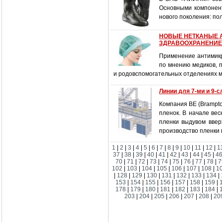
Основными компонент
нового поколения: по
НОВЫЕ НЕТКАНЫЕ 
ЗДРАВООХРАНЕНИЕ
Применение антимикр
по мнению медиков, п
и родовспомогательных отделениях 
Линии для 7-ми и 9-
Компания BE (Brampto
пленок. В начале ве
пленки выдувом ввер
производство пленки 
1
|
2
|
3
|
4
|
5
|
6
|
7
|
8
|
9
|
10
|
11
|
12
|
1
37
|
38
|
39
|
40
|
41
|
42
|
43
|
44
|
45
|
4
70
|
71
|
72
|
73
|
74
|
75
|
76
|
77
|
78
|
7
102
|
103
|
104
|
105
|
106
|
107
|
108
|
1
|
128
|
129
|
130
|
131
|
132
|
133
|
134
|
153
|
154
|
155
|
156
|
157
|
158
|
159
|
178
|
179
|
180
|
181
|
182
|
183
|
184
|
203
|
204
|
205
|
206
|
207
|
208
|
20