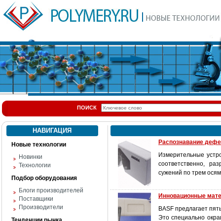
ПОИСК
НАВИГАЦИЯ
Распознавание дефе
Новые технологии
Измерительные устро
Новинки
соответственно, ра
Технологии
сужений по трем осям
Подбор оборудования
Блоги производителей
Инновационные мат
Поставщики
Производители
BASF пред­лагает пят
Это специально окра
Тенденции рынка