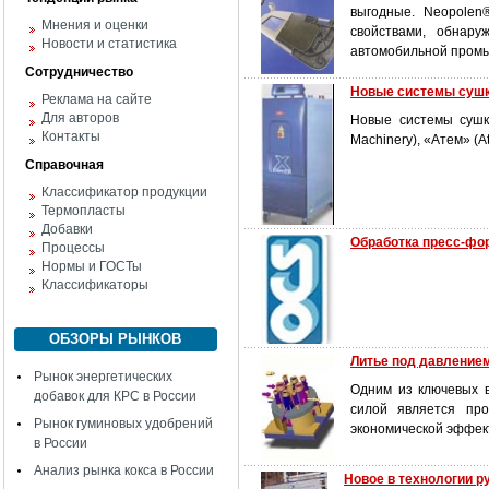
выгодные. Neopolen
Мнения и оценки
свойствами, обнару
Новости и статистика
автомобильной про­мы
Сотрудничество
Новые системы сушк
Реклама на сайте
Для авторов
Новые системы сушки
Контакты
Machinery), «Атем» (
Справочная
Классификатор продукции
Термопласты
Добавки
Обработка пресс-фо
Процессы
Нормы и ГОСТы
Классификаторы
ОБЗОРЫ РЫНКОВ
Литье под давлением
Рынок энергетических
Одним из ключевых 
добавок для КРС в России
силой является пр
Рынок гуминовых удобрений
экономической эффек
в России
Анализ рынка кокса в России
Новое в технологии р