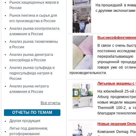
Рынок защищенных жиров в
На прошедшей в январ
России
с другими экспонатами
Рынок пектина и сырья для
его производства в России
Анализ рынка изопропилата
алюминия в России
Высокоэффективное с
Анализ рынка тиомочевины
В связи с очень быс
в России
постоянно исследова
Анализ рынка динитрата
перерабатывающую 
изосорбида в России
упрощенной процедур
говоря уже об отлич
Анализ рынка сульфида и
производительности.
гидросульфида натрия в
России
Литьевые машины с 
Анализ рынка нитрата
На юбилейной 25-ой в
алюминия в России
Arburg продемонстр
новые модели машин 
Все отчеты
Thermolift 100-2, а
ОТЧЕТЫ ПО ТЕМАМ
благодаря технологии
Другая продукция
Новые решения Dem
Литье под давлением,
Компания Demag Plas
ротоформование