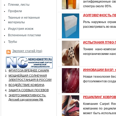
антифрикционные сво
Пленки, листы
спектра около 95%.
Профили
ДОЛГОВЕЧНОСТЬ П
Тканные и нетканные
Роль наружных ограж
материалы
рассматривать во вза
Индустрия искож
Вспененные пластики
Трубы
ИСПЫТАНИЯ ПТФЭ 
Тонкие нано-композ
Экспорт статей (rss)
неорганическими нано
ИННОВАЦИИ BASF: те
ФРУКТОЗА ВРЕДНЕЕ САХАРА
1.
МОЩНЕЙШАЯ СОЛНЕЧНАЯ
2.
Новая технология бес
ЭЛЕКТРОСТАНЦИЯ В РОССИИ
фотоэлементов созда
ВОЗДЕЙСТВИЕ КОФЕИНА
3.
ЗАЩИТА СОЕВЫХ ПОСЕВОВ
4.
ЭНЕРГОЭФФЕКТИВНОСТЬ:
5.
РЕЦИКЛИНГ КОВРО
Детский сад категории [Аk
Компания Carpet Re
компанию по рецикли
может быть использов