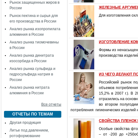
Рынок защищенных жиров в
ЖЕЛЕЗНЫЕ АРГУМЕ
России
Для изготовления ох
Рынок пектина и сырья для
его производства в России
Анализ рынка изопропилата
алюминия в России
ИЗГОТОВЛЕНИЕ КО
Анализ рынка тиомочевины
в России
Формы из ненасыщенн
Анализ рынка динитрата
производства издели
изосорбида в России
Анализ рынка сульфида и
гидросульфида натрия в
ИЗ ЧЕГО ДЕЛАЮТ П
России
Российский рынок по
Анализ рынка нитрата
объемов потребления
алюминия в России
15,2% в 2007 г.). В 
отразились на основн
Все отчеты
во втором полугоди
потребления гигиенических изделий 
ОТЧЕТЫ ПО ТЕМАМ
СВОЙСТВА ПЛЕНОК
Другая продукция
Особые свойства фто
Литье под давлением,
– от -200 до +250оС
ротоформование