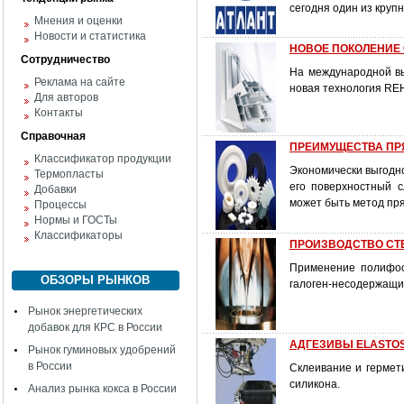
сегодня один из кру
Мнения и оценки
Новости и статистика
НОВОЕ ПОКОЛЕНИЕ
Сотрудничество
На международной вы
Реклама на сайте
новая технология RE
Для авторов
Контакты
Справочная
ПРЕИМУЩЕСТВА ПР
Классификатор продукции
Экономически выгодно
Термопласты
его поверхностный 
Добавки
может быть метод пр
Процессы
Нормы и ГОСТы
Классификаторы
ПРОИЗВОДСТВО СТЕК
Применение полифос
ОБЗОРЫ РЫНКОВ
галоген-несодержащи
Рынок энергетических
добавок для КРС в России
АДГЕЗИВЫ ELASTO
Рынок гуминовых удобрений
в России
Склеивание и гермет
силикона.
Анализ рынка кокса в России