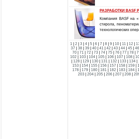
РАЗРАБОТКИ BASF P
Компания BASF на «
стирола, пеноматери
технологических опер
1
|
2
|
3
|
4
|
5
|
6
|
7
|
8
|
9
|
10
|
11
|
12
|
1
37
|
38
|
39
|
40
|
41
|
42
|
43
|
44
|
45
|
4
70
|
71
|
72
|
73
|
74
|
75
|
76
|
77
|
78
|
7
102
|
103
|
104
|
105
|
106
|
107
|
108
|
1
|
128
|
129
|
130
|
131
|
132
|
133
|
134
|
153
|
154
|
155
|
156
|
157
|
158
|
159
|
178
|
179
|
180
|
181
|
182
|
183
|
184
|
203
|
204
|
205
|
206
|
207
|
208
|
20