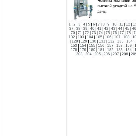
Новинка компании Sid
высокой усадкой на 
день.
1
|
2
|
3
|
4
|
5
|
6
|
7
|
8
|
9
|
10
|
11
|
12
|
1
37
|
38
|
39
|
40
|
41
|
42
|
43
|
44
|
45
|
4
70
|
71
|
72
|
73
|
74
|
75
|
76
|
77
|
78
|
7
102
|
103
|
104
|
105
|
106
|
107
|
108
|
1
|
128
|
129
|
130
|
131
|
132
|
133
|
134
|
153
|
154
|
155
|
156
|
157
|
158
|
159
|
178
|
179
|
180
|
181
|
182
|
183
|
184
|
203
|
204
|
205
|
206
|
207
|
208
|
20