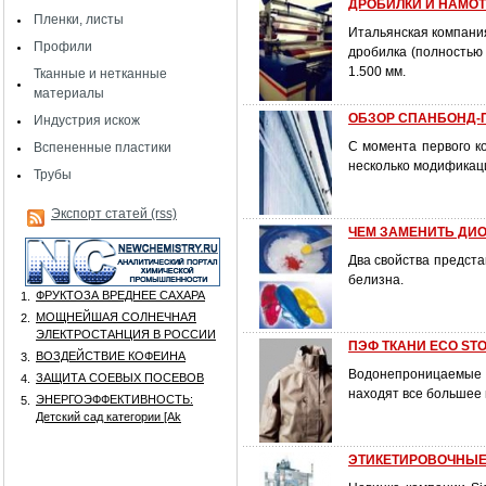
ДРОБИЛКИ И НАМОТ
Пленки, листы
Итальянская компания
Профили
дробилка (полностью
1.500 мм.
Тканные и нетканные
материалы
ОБЗОР СПАНБОНД-
Индустрия искож
С момента первого ко
Вспененные пластики
несколько модификац
Трубы
Экспорт статей (rss)
ЧЕМ ЗАМЕНИТЬ ДИО
Два свойства предст
белизна.
ФРУКТОЗА ВРЕДНЕЕ САХАРА
1.
МОЩНЕЙШАЯ СОЛНЕЧНАЯ
2.
ЭЛЕКТРОСТАНЦИЯ В РОССИИ
ПЭФ ТКАНИ ECO ST
ВОЗДЕЙСТВИЕ КОФЕИНА
3.
Водонепроницаемые 
ЗАЩИТА СОЕВЫХ ПОСЕВОВ
4.
находят все большее
ЭНЕРГОЭФФЕКТИВНОСТЬ:
5.
Детский сад категории [Аk
ЭТИКЕТИРОВОЧНЫЕ