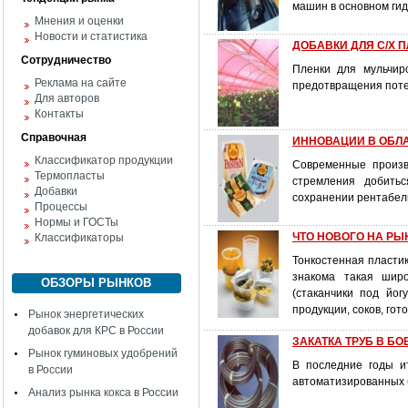
машин в основном гид
Мнения и оценки
Новости и статистика
ДОБАВКИ ДЛЯ С/Х 
Сотрудничество
Пленки для мульчир
Реклама на сайте
предотвращения потер
Для авторов
Контакты
Справочная
ИННОВАЦИИ В ОБЛ
Классификатор продукции
Современные произв
Термопласты
стремления добить
Добавки
сохранении рентабел
Процессы
Нормы и ГОСТы
ЧТО НОВОГО НА РЫ
Классификаторы
Тонкостенная пласти
знакома такая широ
ОБЗОРЫ РЫНКОВ
(стаканчики под йог
продукции, соков, гот
Рынок энергетических
добавок для КРС в России
ЗАКАТКА ТРУБ В Б
Рынок гуминовых удобрений
В последние годы и
в России
автоматизированных 
Анализ рынка кокса в России