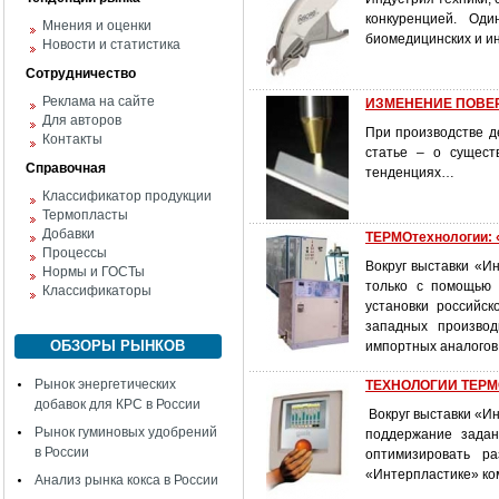
конкуренцией. Од
Мнения и оценки
биомедицинских и и
Новости и статистика
Сотрудничество
Реклама на сайте
ИЗМЕНЕНИЕ ПОВЕРХН
Для авторов
При производстве д
Контакты
статье – о сущест
Справочная
тенденциях…
Классификатор продукции
Термопласты
Добавки
ТЕРМОтехнологии: 
Процессы
Вокруг выставки «И
Нормы и ГОСТы
только с помощью 
Классификаторы
установки российс
западных производ
ОБЗОРЫ РЫНКОВ
импортных аналогов
Рынок энергетических
ТЕХНОЛОГИИ ТЕРМО
добавок для КРС в России
Вокруг выставки «И
Рынок гуминовых удобрений
поддержание задан
в России
оптимизировать р
«Интерпластике» ко
Анализ рынка кокса в России