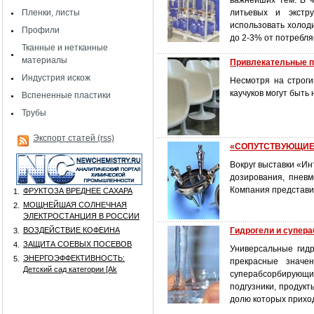
важнейших тем. В ч
Пленки, листы
литьевых и экстр
использовать холод
Профили
до 2-3% от потребл
Тканные и нетканные
материалы
Привлекательные пл
Индустрия искож
Несмотря на строги
каучуков могут быть
Вспененные пластики
Трубы
Экспорт статей (rss)
«СОПУТСТВУЮЩИЕ»
Вокруг выставки «И
дозирования, пнев
Компания представил
ФРУКТОЗА ВРЕДНЕЕ САХАРА
1.
МОЩНЕЙШАЯ СОЛНЕЧНАЯ
2.
ЭЛЕКТРОСТАНЦИЯ В РОССИИ
ВОЗДЕЙСТВИЕ КОФЕИНА
Гидрогели и супера
3.
ЗАЩИТА СОЕВЫХ ПОСЕВОВ
4.
Универсальные гидр
ЭНЕРГОЭФФЕКТИВНОСТЬ:
5.
прекрасные значе
Детский сад категории [Аk
суперабсорбирующих
подгузники, продук
долю которых прихо