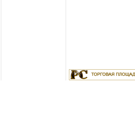
Куплю
19.04.2011
Белорусские рубли в Моск
18.04.2011
Индустриальные масла: И-
ИС-20, ИГС-68,И-5А, И-40А, И-50А, И
ИЛС-220(Мо), ИГП, ИТД
Москва
04.04.2011
Куплю Биг-Бэги, МКР на пе