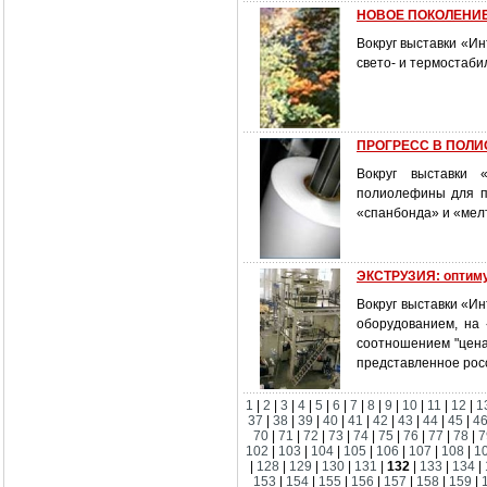
НОВОЕ ПОКОЛЕНИЕ
Вокруг выставки «Ин
свето- и термостаби
ПРОГРЕСС В ПОЛИОЛ
Вокруг выставки 
полиолефины для пр
«спанбонда» и «ме
ЭКСТРУЗИЯ: оптиму
Вокруг выставки «И
оборудованием, на
соотношением "цена/
представленное рос
1
|
2
|
3
|
4
|
5
|
6
|
7
|
8
|
9
|
10
|
11
|
12
|
1
37
|
38
|
39
|
40
|
41
|
42
|
43
|
44
|
45
|
4
70
|
71
|
72
|
73
|
74
|
75
|
76
|
77
|
78
|
7
102
|
103
|
104
|
105
|
106
|
107
|
108
|
1
|
128
|
129
|
130
|
131
|
132
|
133
|
134
|
153
|
154
|
155
|
156
|
157
|
158
|
159
|