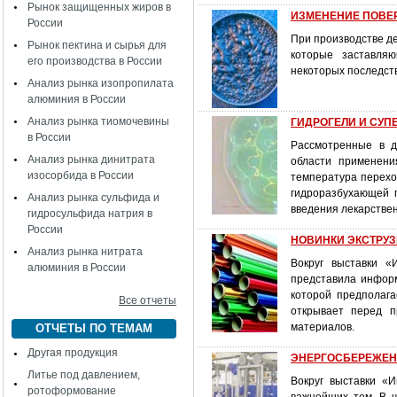
Рынок защищенных жиров в
ИЗМЕНЕНИЕ ПОВЕРХН
России
При производстве де
Рынок пектина и сырья для
которые заставляю
его производства в России
некоторых последств
Анализ рынка изопропилата
алюминия в России
Анализ рынка тиомочевины
ГИДРОГЕЛИ И СУПЕ
в России
Рассмотренные в д
Анализ рынка динитрата
области применени
изосорбида в России
температура перехо
гидроразбухающей г
Анализ рынка сульфида и
введения лекарств
гидросульфида натрия в
России
НОВИНКИ ЭКСТРУЗИИ
Анализ рынка нитрата
Вокруг выставки «
алюминия в России
представила информ
которой предполага
Все отчеты
открывает перед п
материалов.
ОТЧЕТЫ ПО ТЕМАМ
Другая продукция
ЭНЕРГОСБЕРЕЖЕНИЕ
Литье под давлением,
Вокруг выставки «И
ротоформование