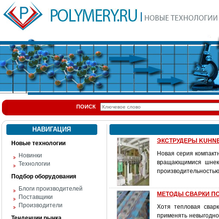
ПОИСК
НАВИГАЦИЯ
ЭКСТРУДЕРЫ KUHNE
Новые технологии
Новая серия компакт
Новинки
вращающимися шнека
Технологии
производительностью о
Подбор оборудования
Блоги производителей
МЕТОДЫ СВАРКИ П
Поставщики
Производители
Хотя тепловая свар
применять невыгодно
Тенденции рынка