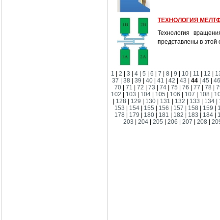
ТЕХНОЛОГИЯ МЕЛТ
Технология вращени
представлены в этой 
1
|
2
|
3
|
4
|
5
|
6
|
7
|
8
|
9
|
10
|
11
|
12
|
1
37
|
38
|
39
|
40
|
41
|
42
|
43
|
44
|
45
|
4
70
|
71
|
72
|
73
|
74
|
75
|
76
|
77
|
78
|
7
102
|
103
|
104
|
105
|
106
|
107
|
108
|
1
|
128
|
129
|
130
|
131
|
132
|
133
|
134
|
153
|
154
|
155
|
156
|
157
|
158
|
159
|
178
|
179
|
180
|
181
|
182
|
183
|
184
|
203
|
204
|
205
|
206
|
207
|
208
|
20