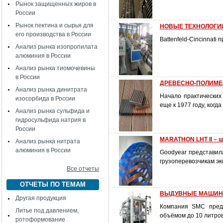
Рынок защищенных жиров в
России
Рынок пектина и сырья для
НОВЫЕ ТЕХНОЛОГИИ
его производства в России
Battenfeld-Cincinnat
Анализ рынка изопропилата
алюминия в России
Анализ рынка тиомочевины
в России
ДРЕВЕСНО-ПОЛИМЕР
Анализ рынка динитрата
Начало практических
изосорбида в России
еще к 1977 году, ког
Анализ рынка сульфида и
гидросульфида натрия в
России
MARATHON LHT II – ш
Анализ рынка нитрата
алюминия в России
Goodyear представила
грузоперевозчикам эк
Все отчеты
ОТЧЕТЫ ПО ТЕМАМ
ВЫДУВНЫЕ МАШИНЫ
Другая продукция
Компания SMC предс
Литье под давлением,
объёмом до 10 литров
ротоформование