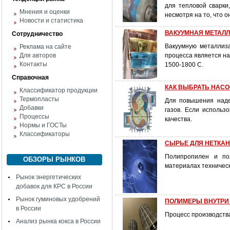
для тепловой сварки
Мнения и оценки
несмотря на то, что о
Новости и статистика
ВАКУУМНАЯ МЕТАЛ
Сотрудничество
Вакуумную металлиза
Реклама на сайте
Для авторов
процесса является н
Контакты
1500-1800 С.
Справочная
КАК ВЫБРАТЬ НАСО
Классификатор продукции
Термопласты
Для повышения наде
Добавки
газов. Если использ
Процессы
качества.
Нормы и ГОСТы
Классификаторы
СЫРЬЕ ДЛЯ НЕТКАНЫ
Полипропилен и по
ОБЗОРЫ РЫНКОВ
материалах техническ
Рынок энергетических
добавок для КРС в России
Рынок гуминовых удобрений
ПОЛИМЕРЫ ВНУТРИ
в России
Процесс производств
Анализ рынка кокса в России