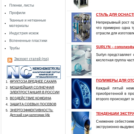
Пленки, листы
Профили
СТАЛЬ ДЛЯ ОСНАСТ
Тканные и нетканные
Непрерывный рост пр
материалы
что примерно одна т
Индустрия искож
отрасли для изготов
Вспененные пластики
SURLYN – сополиэфи
Трубы
Surlyn представляет
Экспорт статей (rss)
кислотная группа час
ПОЛИМЕРЫ ДЛЯ ОТ
ФРУКТОЗА ВРЕДНЕЕ САХАРА
1.
МОЩНЕЙШАЯ СОЛНЕЧНАЯ
2.
Каждый пятый неме
ЭЛЕКТРОСТАНЦИЯ В РОССИИ
приобретенной в про
ВОЗДЕЙСТВИЕ КОФЕИНА
3.
второго происходит з
ЗАЩИТА СОЕВЫХ ПОСЕВОВ
4.
ЭНЕРГОЭФФЕКТИВНОСТЬ:
5.
ТЕНДЕНЦИИ ЭКСТР
Детский сад категории [Аk
Снижение себестоимо
экструзионно-выдувно