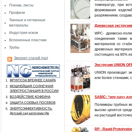
температур, при ко
Пленки, листы
формования изделий
Профили
разряжением, создава
Тканные и нетканные
материалы
Древесная экструзия
Индустрия искож
WPC- древесно-поли
соединении также м
Вспененные пластики
материалов со стаб
Трубы
древесных материал
состоящего на 80% из
Экспорт статей (rss)
Экструзия UNION O
UNION производит эк
или более стенками, 
ФРУКТОЗА ВРЕДНЕЕ САХАРА
1.
МОЩНЕЙШАЯ СОЛНЕЧНАЯ
2.
ЭЛЕКТРОСТАНЦИЯ В РОССИИ
ВОЗДЕЙСТВИЕ КОФЕИНА
SABIC: “ноу-хау» дл
3.
ЗАЩИТА СОЕВЫХ ПОСЕВОВ
4.
Полимеры трубных ма
ЭНЕРГОЭФФЕКТИВНОСТЬ:
5.
высоко ценятся сред
Детский сад категории [Аk
на растущий восточн
RP - Rapid Prototypin