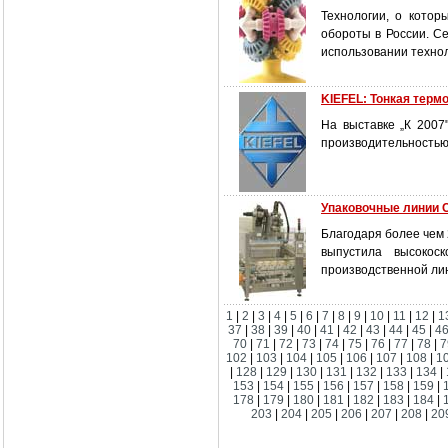
Технологии, о котор
обороты в России. С
использовании техно
KIEFEL: Тонкая термо
На выставке „К 200
производительностью п
Упаковочные линии
Благодаря более чем 
выпустила высокос
производственной лин
1
|
2
|
3
|
4
|
5
|
6
|
7
|
8
|
9
|
10
|
11
|
12
|
1
37
|
38
|
39
|
40
|
41
|
42
|
43
|
44
|
45
|
4
70
|
71
|
72
|
73
|
74
|
75
|
76
|
77
|
78
|
7
102
|
103
|
104
|
105
|
106
|
107
|
108
|
1
|
128
|
129
|
130
|
131
|
132
|
133
|
134
|
153
|
154
|
155
|
156
|
157
|
158
|
159
|
178
|
179
|
180
|
181
|
182
|
183
|
184
|
203
|
204
|
205
|
206
|
207
|
208
|
20