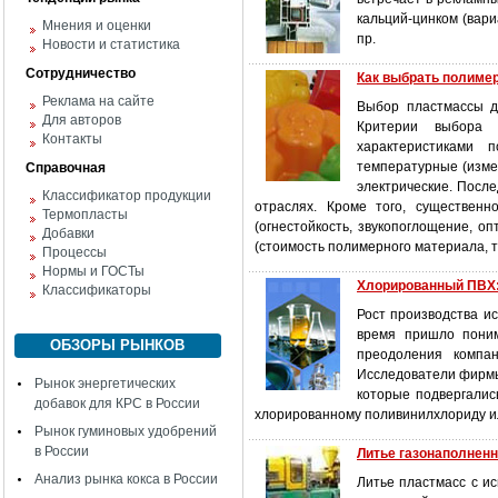
кальций-цинком (вари
Мнения и оценки
пр.
Новости и статистика
Сотрудничество
Как выбрать полимер
Реклама на сайте
Выбор пластмассы д
Для авторов
Критерии выбора 
Контакты
характеристиками п
температурные (изме
Справочная
электрические. Посл
Классификатор продукции
отраслях. Кроме того, существенн
Термопласты
(огнестойкость, звукопоглощение, о
Добавки
(стоимость полимерного материала, т
Процессы
Нормы и ГОСТы
Хлорированный ПВХ:
Классификаторы
Рост производства ис
время пришло поним
ОБЗОРЫ РЫНКОВ
преодоления компан
Исследователи фирмы 
Рынок энергетических
которые подвергалис
добавок для КРС в России
хлорированному поливинилхлориду и
Рынок гуминовых удобрений
в России
Литье газонаполнен
Анализ рынка кокса в России
Литье пластмасс с и