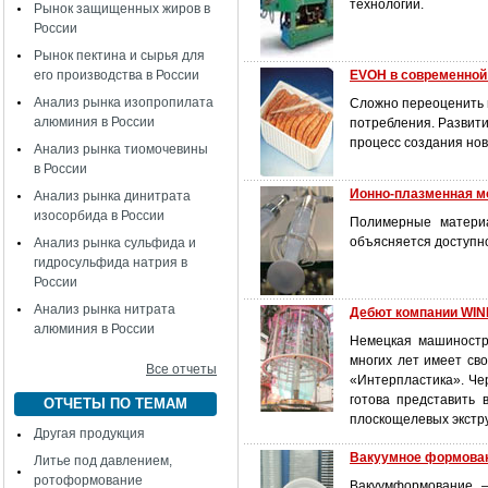
технологий.
Рынок защищенных жиров в
России
Рынок пектина и сырья для
его производства в России
EVOH в современной
Анализ рынка изопропилата
Сложно переоценить в
алюминия в России
потребления. Развити
процесс создания нов
Анализ рынка тиомочевины
в России
Ионно-плазменная м
Анализ рынка динитрата
изосорбида в России
Полимерные матери
объясняется доступно
Анализ рынка сульфида и
гидросульфида натрия в
России
Анализ рынка нитрата
Дебют компании WI
алюминия в России
Немецкая машиност
многих лет имеет сво
Все отчеты
«Интерпластика». Че
готова представить
ОТЧЕТЫ ПО ТЕМАМ
плоскощелевых экстр
Другая продукция
Вакуумное формовани
Литье под давлением,
ротоформование
Вакуумформование –