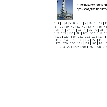
«Нижнекамскнефтехи
производства полиэти
1
|
2
|
3
|
4
|
5
|
6
|
7
|
8
|
9
|
10
|
11
|
12
|
1
37
|
38
|
39
|
40
|
41
|
42
|
43
|
44
|
45
|
4
70
|
71
|
72
|
73
|
74
|
75
|
76
|
77
|
78
|
7
102
|
103
|
104
|
105
|
106
|
107
|
108
|
1
|
128
|
129
|
130
|
131
|
132
|
133
|
134
|
153
|
154
|
155
|
156
|
157
|
158
|
159
|
178
|
179
|
180
|
181
|
182
|
183
|
184
|
203
|
204
|
205
|
206
|
207
|
208
|
20