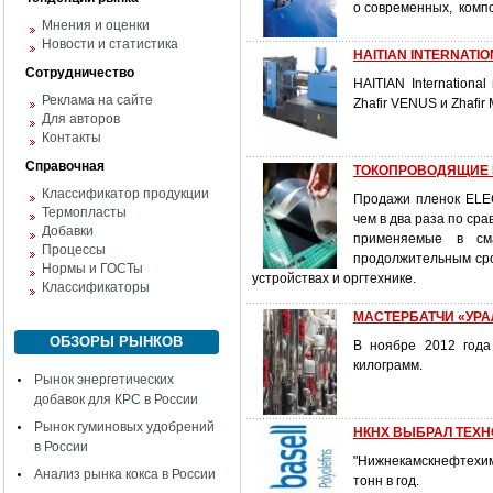
о современных, комп
Мнения и оценки
Новости и статистика
HAITIAN INTERNATION
Сотрудничество
HAITIAN Internation
Реклама на сайте
Zhafir VENUS и Zhafi
Для авторов
Контакты
Справочная
ТОКОПРОВОДЯЩИЕ 
Классификатор продукции
Продажи пленок ELEC
Термопласты
чем в два раза по ср
Добавки
применяемые в см
Процессы
продолжительным сро
Нормы и ГОСТы
устройствах и оргтехнике.
Классификаторы
МАСТЕРБАТЧИ «УР
ОБЗОРЫ РЫНКОВ
В ноябре 2012 года
килограмм.
Рынок энергетических
добавок для КРС в России
Рынок гуминовых удобрений
НКНХ ВЫБРАЛ ТЕХН
в России
"Нижнекамскнефтехим
Анализ рынка кокса в России
тонн в год.