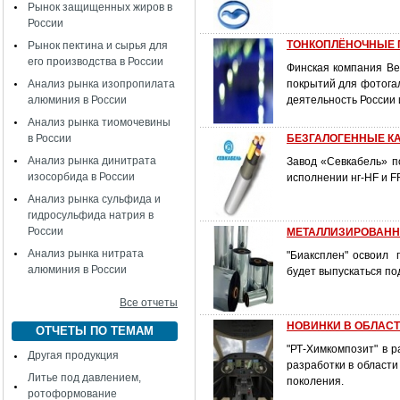
Рынок защищенных жиров в
России
ТОНКОПЛЁНОЧНЫЕ 
Рынок пектина и сырья для
его производства в России
Финская компания Be
Анализ рынка изопропилата
покрытий для фотога
алюминия в России
деятельность России 
Анализ рынка тиомочевины
в России
БЕЗГАЛОГЕННЫЕ К
Анализ рынка динитрата
Завод «Севкабель» п
изосорбида в России
исполнении нг-HF и F
Анализ рынка сульфида и
гидросульфида натрия в
России
МЕТАЛЛИЗИРОВАНН
Анализ рынка нитрата
"Биаксплен" освоил 
алюминия в России
будет выпускаться по
Все отчеты
НОВИНКИ В ОБЛАСТ
ОТЧЕТЫ ПО ТЕМАМ
"РТ-Химкомпозит" в 
Другая продукция
разработки в области
Литье под давлением,
поколения.
ротоформование