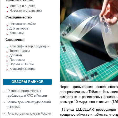
Мнения и оценки
Новости и статистика
Сотрудничество
Реклама на сайте
Для авторов
Контакты
Справочная
Классификатор продукции
Термопласты
Добавки
Процессы
Нормы и ГОСТы
Классификаторы
ОБЗОРЫ РЫНКОВ
Через дальнейшее совершенств
Рынок энергетических
переработчиками Тейджин Кемикал
добавок для КРС в России
емкостных и резистивных сенсорны
размере 10 млрд. японских иен (12
Рынок гуминовых удобрений
в России
Пленка ELECLEAR превосходит ст
Анализ рынка кокса в России
трещиностойкость и гибкость, что 