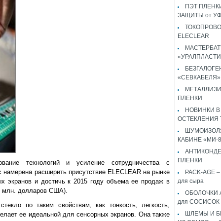
ПЭТ ПЛЕНКИ
ЗАЩИТЫ от У
ТОКОПРОВ
ELECLEAR
МАСТЕРБАТ
«УРАЛПЛАСТИ
БЕЗГАЛОГЕ
«СЕВКАБЕЛЯ»
МЕТАЛЛИЗ
ПЛЕНКИ
НОВИНКИ В
ОСТЕКЛЕНИЯ 
ШУМОИЗОЛЯ
КАБИНЕ «МИ-
АНТИКОНД
ПЛЕНКИ
ование технологий и усиление сотрудничества с
с намерена расширить присутствие ELECLEAR на рынке
PACK-AGE – 
х экранов и достичь к 2015 году объема ее продаж в
для сыра
6 млн. долларов США).
ОБОЛОЧКИ 
для СОСИСОК
екло по таким свойствам, как тонкость, легкость,
ШЛЕМЫ И 
делает ее идеальной для сенсорных экранов. Она также