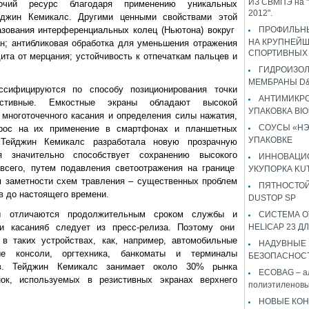
ИЗ СВМПЭ на "
бочий ресурс благодаря применению уникальных
2012".
йджин Кемикалс. Другими ценными свойствами этой
азования интерференциальных колец (Ньютона) вокруг
ПРОФИЛЬН
НА КРУПНЕЙ
ан; антибликовая обработка для уменьшения отражения
СПОРТИВНЫХ
ита от мерцания; устойчивость к отпечаткам пальцев и
ГИДРОИЗО
МЕМБРАНЫ D&
сифицируются по способу позиционирования точки
АНТИМИКР
истивные. Емкостные экраны обладают высокой
УПАКОВКА BI
многоточечного касания и определения силы нажатия,
СОУСЫ «НЭ
прос на их применение в смартфонах и планшетных
УПАКОВКЕ
Тейджин Кемикалс разработала новую прозрачную
я значительно способствует сохранению высокого
ИННОВАЦИ
 всего, путем подавления светоотражения на границе
УКУПОРКА KU
я заметности схем травления – существенных проблем
ПЯТНОСТОЙ
в до настоящего времени.
DUSTOP SP
ы отличаются продолжительным сроком службы и
СИСТЕМА 
ки касанияб следует из пресс-релиза. Поэтому они
HELICAP 23 ДЛ
в таких устройствах, как, например, автомобильные
НАДУВНЫЕ
вые консоли, оргтехника, банкоматы и терминалы
БЕЗОПАСНОС
ов. Тейджин Кемикалс занимает около 30% рынка
ECOBAG – а
ок, используемых в резистивных экранах верхнего
полиэтиленовы
НОВЫЕ КОН