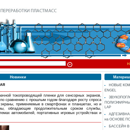
Н
Новинки
Материа
EAR
НОВЫЕ КОМ
ENGEL
ачной токопроводящей пленки для сенсорных экранов,
ЗВУКОПОГ
 по сравнению с прошлым годом благодаря росту спроса
ПОЛИЭФИРНЫЙ
 экраны, применяемые в смартфонах и планшетах, но и
LAP
аны, обладающие продолжительным сроком службы,
темах автомобилей, портативных игровых устройствах и
АДГЕЗИВН
на ОСНОВЕ П
БАССЕЙН В