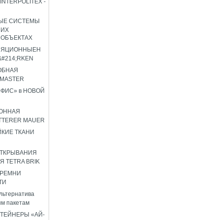
INTERPOLITEX -
ЫЕ СИСТЕМЫ
ШИХ
 ОБЪЕКТАХ
ЛЯЦИОННЫЕН
#214;RKEN
ОБНАЯ
OMASTER
ФИС» в НОВОЙ
ОННАЯ
TTERER MAUER
КИЕ ТКАНИ
ОТКРЫВАНИЯ
Я TETRA BRIK
 РЕМНИ
ТИ
льтернатива
м пакетам
ТЕЙНЕРЫ «АЙ-