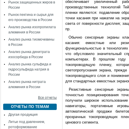
обеспечивает увеличенный ра
Рынок защищенных жиров в
производственных технологий Те
России
пленки являются: подавление обр
Рынок пектина и сырья для
точки касания при нажатии на экр
его производства в России
света от поверхности дисплея; защ
Анализ рынка изопропилата
пр.
алюминия в России
Обычно сенсорные экраны клас
Анализ рынка тиомочевины
касания: емкостные или рез
в России
функциональностью в технологиях 
Анализ рынка динитрата
что обусловило значительный с
изосорбида в России
компьютерах. В прошлом году 
Анализ рынка сульфида и
токопроводящую пленку, котора
гидросульфида натрия в
светопропускания экрана, прежде
России
токопроводящего слоя и понижени
для стандартных емкостных экрано
Анализ рынка нитрата
алюминия в России
Резистивные сенсорные экран
точностью позиционирования точ
Все отчеты
получили широкое использование 
навигаторы, портативные игро
ОТЧЕТЫ ПО ТЕМАМ
автоматической продажи билет
Другая продукция
прозрачных токопроводящих плен
Литье под давлением,
ценового сегмента.
ротоформование