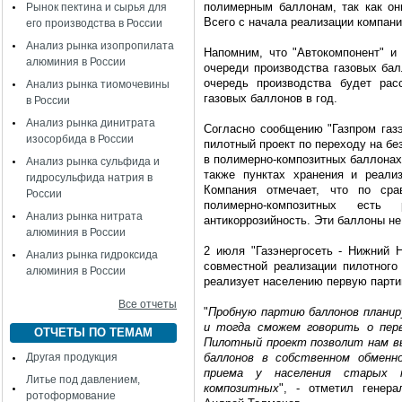
полимерным баллонам, так как он
Рынок пектина и сырья для
Всего с начала реализации компани
его производства в России
Анализ рынка изопропилата
Напомним, что "Автокомпонент" и
алюминия в России
очереди производства газовых ба
очередь производства будет рас
Анализ рынка тиомочевины
газовых баллонов в год.
в России
Анализ рынка динитрата
Согласно сообщению "Газпром газэ
изосорбида в России
пилотный проект по переходу на б
в полимерно-композитных баллонах
Анализ рынка сульфида и
также пунктах хранения и реали
гидросульфида натрия в
Компания отмечает, что по ср
России
полимерно-композитных есть
Анализ рынка нитрата
антикоррозийность. Эти баллоны не 
алюминия в России
2 июля "Газэнергосеть - Нижний Н
Анализ рынка гидроксида
совместной реализации пилотного
алюминия в России
реализует населению первую партию
Все отчеты
"
Пробную партию баллонов планир
и тогда сможем говорить о перв
ОТЧЕТЫ ПО ТЕМАМ
Пилотный проект позволит нам в
Другая продукция
баллонов в собственном обмен
приема у населения старых м
Литье под давлением,
композитных
", - отметил генера
ротоформование