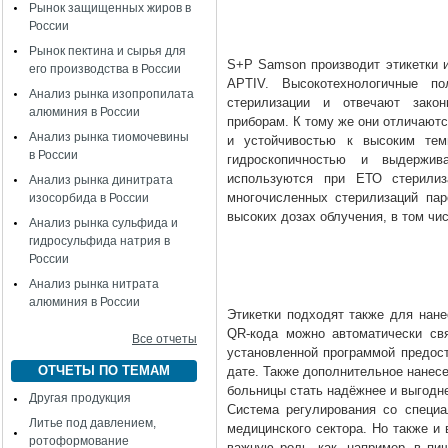
Рынок защищенных жиров в
России
Рынок пектина и сырья для
S+P Samson производит этикетки
его производства в России
APTIV. Высокотехнологичные п
Анализ рынка изопропилата
стерилизации и отвечают зако
алюминия в России
приборам. К тому же они отличают
Анализ рынка тиомочевины
и устойчивостью к высоким те
в России
гидроскопичностью и выдержив
используются при ЕТО стерили
Анализ рынка динитрата
многочисленных стерилизаций па
изосорбида в России
высоких дозах облучения, в том чис
Анализ рынка сульфида и
гидросульфида натрия в
России
Анализ рынка нитрата
алюминия в России
Этикетки подходят также для нане
QR-кода можно автоматически свя
Все отчеты
установленной программой предос
ОТЧЕТЫ ПО ТЕМАМ
дате. Также дополнительное нанес
больницы стать надёжнее и выгодн
Другая продукция
Система регулирования со специ
Литье под давлением,
медицинского сектора. Но также и 
ротоформование
важную роль, как, например, в пи