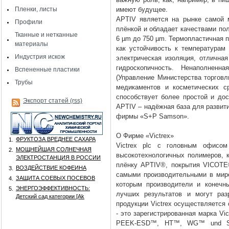
Пленки, листы
имеют будущее.
APTIV является на рынке самой 
Профили
плёнкой и обладает качествами п
Тканные и нетканные
6 µm до 750 µm. Термопластичная п
материалы
как устойчивость к температурам
Индустрия искож
электрическая изоляция, отличная
гидроскопичность. Ненаполнен
Вспененные пластики
(Управление Министерства торгов
Трубы
медикаментов и косметических ср
способствует более простой и дос
Экспорт статей (rss)
APTIV – надёжная база для развити
фирмы «S+P Samson».
О Фирме «Victrex»
ФРУКТОЗА ВРЕДНЕЕ САХАРА
1.
Victrex plc с головным офисо
МОЩНЕЙШАЯ СОЛНЕЧНАЯ
2.
высокотехнологичных полимеров,
ЭЛЕКТРОСТАНЦИЯ В РОССИИ
плёнку APTIV®, покрытия VICOTE
ВОЗДЕЙСТВИЕ КОФЕИНА
3.
самыми производительными в мир
ЗАЩИТА СОЕВЫХ ПОСЕВОВ
4.
которым производители и конечн
ЭНЕРГОЭФФЕКТИВНОСТЬ:
5.
лучших результатов и могут раз
Детский сад категории [Аk
продукции Victrex осуществляется
- это зарегистрированная марка Vi
PEEK-ESD™, HT™, WG™ und ST