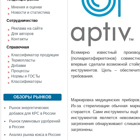
Мнения и оценки
Новости и статистика
Сотрудничество
Реклама на сайте
Для авторов
Контакты
Справочная
Всемирно известный произво
Классификатор продукции
(полиарилэфиркетонов) совмес
Термопласты
впервые сделали возможной стойк
Добавки
инструментов. Цель – обеспечит
Процессы
требования.
Нормы и ГОСТы
Классификаторы
ОБЗОРЫ РЫНКОВ
Маркировка медицинских приборов,
Из-за стерилизации обычная марк
Рынок энергетических
стирается. Сами инструменты ещё 
добавок для КРС в России
инструментов является невозмож
Рынок гуминовых удобрений
загрязнения обнаруживают слишком
в России
загрязнены.
Анализ рынка кокса в России