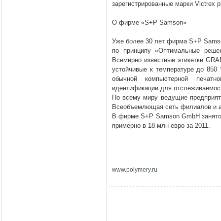
зарегистрированные марки Victrex p
О фирме «S+P Samson»
Уже более 30 лет фирма S+P Sams
по принципу «Оптимальные решен
Всемирно известные этикетки GRA
устойчивые к температуре до
850 
обычной компьютерной печатно
идентификации для отслеживаемост
По всему миру ведущие предприя
Всеобъемлющая сеть филиалов и аг
В фирме S+P Samson GmbH занято 7
примерно в 18 млн евро за 2011.
www
.
polymery
.
ru