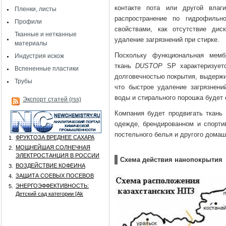
контакте пота или другой влаг
Пленки, листы
распространение по гидрофильн
Профили
свойствами, как отсутствие дис
Тканные и нетканные
удаление загрязнений при стирке
.
материалы
Поскольку функциональная мемб
Индустрия искож
ткань
DUSTOP
SP характеризует
Вспененные пластики
долговечностью покрытия, выдержи
Трубы
что быстрое удаление загрязнени
воды и стирального порошка будет
Экспорт статей (rss)
Компания будет продвигать ткань
одежде, брендированном и спортив
постельного белья и другого домаш
ФРУКТОЗА ВРЕДНЕЕ САХАРА
1.
МОЩНЕЙШАЯ СОЛНЕЧНАЯ
2.
ЭЛЕКТРОСТАНЦИЯ В РОССИИ
Схема действия нанопокрытия
ВОЗДЕЙСТВИЕ КОФЕИНА
3.
ЗАЩИТА СОЕВЫХ ПОСЕВОВ
4.
ЭНЕРГОЭФФЕКТИВНОСТЬ:
5.
Детский сад категории [Аk