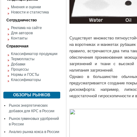
Мнения и оценки
Новости и статистика
Сотрудничество
Реклама на сайте
Для авторов
Существует множество пятноустойч
Контакты
на воротниках и манжетах рубашек
Справочная
правило, встречаются два типа так
Классификатор продукции
обеспечения проникновения моющи
Термопласты
загрязнений и ткани с высокой
Добавки
Процессы
налипания загрязнений.
Нормы и ГОСТы
Однако в большинстве обычных
Классификаторы
предусматривается создание покрыт
дискомфорта: например, липко
ОБЗОРЫ РЫНКОВ
недостаточной гигроскопичности и 
Рынок энергетических
добавок для КРС в России
Рынок гуминовых удобрений
в России
Анализ рынка кокса в России