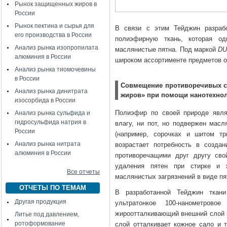
Рынок защищенных жиров в
России
Рынок пектина и сырья для
В связи с этим Тейджин разраб
его производства в России
полиэфирную ткань, которая од
Анализ рынка изопропилата
маслянистые пятна. Под маркой
D
алюминия в России
широком ассортименте предметов 
Анализ рынка тиомочевины
в России
Совмещение противоречивых св
Анализ рынка динитрата
жиров» при помощи нанотехно
изосорбида в России
Полиэфир по своей природе явля
Анализ рынка сульфида и
гидросульфида натрия в
влагу, ни пот, но подвержен масл
России
(например, сорочках и шитом тр
Анализ рынка нитрата
возрастает потребность в созда
алюминия в России
противоречащими друг другу сво
удаления пятен при стирке и 
Все отчеты
маслянистых загрязнений в виде пя
ОТЧЕТЫ ПО ТЕМАМ
В разработанной Тейджин ткани
Другая продукция
ультратонкое 100-нанометрово
жироотталкивающий внешний слой 
Литье под давлением,
ротоформование
слой отталкивает кожное сало и т