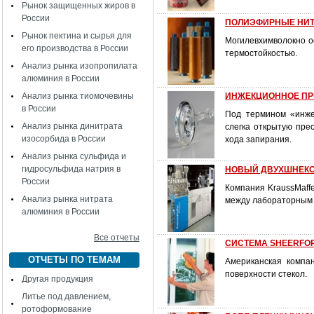
Рынок защищенных жиров в
России
ПОЛИЭФИРНЫЕ НИТ
Рынок пектина и сырья для
Могилевхимволокно о
его производства в России
термостойкостью.
Анализ рынка изопропилата
алюминия в России
Анализ рынка тиомочевины
ИНЖЕКЦИОННОЕ П
в России
Под термином «инже
Анализ рынка динитрата
слегка открытую пр
изосорбида в России
хода запирания.
Анализ рынка сульфида и
гидросульфида натрия в
НОВЫЙ ДВУХШНЕКО
России
Компания KraussMaffe
Анализ рынка нитрата
между лабораторным 
алюминия в России
Все отчеты
СИСТЕМА SHEERFO
ОТЧЕТЫ ПО ТЕМАМ
Американская компа
поверхности стекол.
Другая продукция
Литье под давлением,
ротоформование