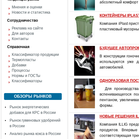
абсолютный комфорт 
Мнения и оценки
Новости и статистика
КОНТЕЙНЕРЫ IPLAS
Сотрудничество
Компания iPlast прис
Реклама на сайте
пластиковый мусорный
Для авторов
Контакты
Справочная
БУДУЩЕЕ АВТОПРО
Классификатор продукции
В конструкции гоно
Термопласты
используются уже д
Добавки
автомобилей.
Процессы
Нормы и ГОСТы
ОДНОРАЗОВАЯ ПОСУД
Классификаторы
Для производства 
вспенивающегося по
ОБЗОРЫ РЫНКОВ
пентаном, увеличив
формы.
Рынок энергетических
добавок для КРС в России
НОВЫЕ РЕШЕНИЯ IL
Рынок гуминовых удобрений
Компания ILLIG пред
в России
продуктов. Впервы
Анализ рынка кокса в России
соответствующая тре