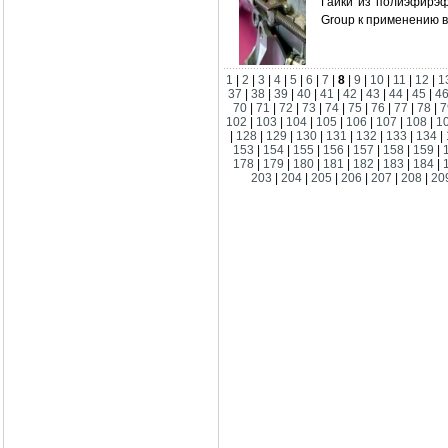
Гайки из полиэфирэ
Group к применению 
1
|
2
|
3
|
4
|
5
|
6
|
7
|
8
|
9
|
10
|
11
|
12
|
1
37
|
38
|
39
|
40
|
41
|
42
|
43
|
44
|
45
|
4
70
|
71
|
72
|
73
|
74
|
75
|
76
|
77
|
78
|
7
102
|
103
|
104
|
105
|
106
|
107
|
108
|
1
|
128
|
129
|
130
|
131
|
132
|
133
|
134
|
153
|
154
|
155
|
156
|
157
|
158
|
159
|
178
|
179
|
180
|
181
|
182
|
183
|
184
|
203
|
204
|
205
|
206
|
207
|
208
|
20