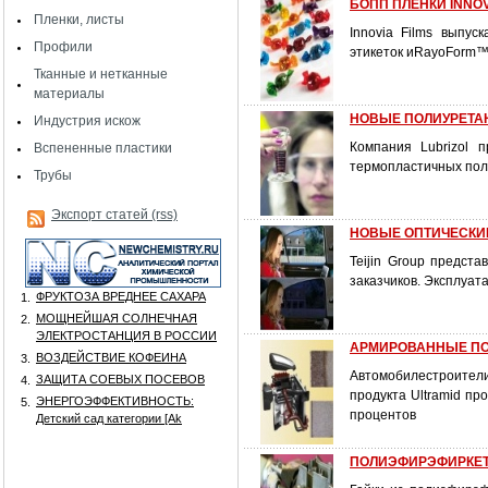
БОПП ПЛЕНКИ INNOV
Пленки, листы
Innovia Films выпус
Профили
этикеток иRayoForm™
Тканные и нетканные
материалы
НОВЫЕ ПОЛИУРЕТА
Индустрия искож
Компания Lubrizol 
Вспененные пластики
термопластичных пол
Трубы
Экспорт статей (rss)
НОВЫЕ ОПТИЧЕСКИЕ
Teijin Group предст
заказчиков. Эксплуат
ФРУКТОЗА ВРЕДНЕЕ САХАРА
1.
МОЩНЕЙШАЯ СОЛНЕЧНАЯ
2.
ЭЛЕКТРОСТАНЦИЯ В РОССИИ
АРМИРОВАННЫЕ ПО
ВОЗДЕЙСТВИЕ КОФЕИНА
3.
Автомобилестроител
ЗАЩИТА СОЕВЫХ ПОСЕВОВ
4.
продукта Ultramid пр
ЭНЕРГОЭФФЕКТИВНОСТЬ:
5.
процентов
Детский сад категории [Аk
ПОЛИЭФИРЭФИРКЕТО