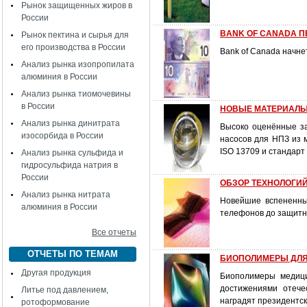
Рынок защищенных жиров в
России
BANK OF CANADA П
Рынок пектина и сырья для
его производства в России
Bank of Canada начне
Анализ рынка изопропилата
алюминия в России
Анализ рынка тиомочевины
в России
НОВЫЕ МАТЕРИАЛЫ
Анализ рынка динитрата
Высоко оценённые за
изосорбида в России
насосов для НПЗ из
ISO 13709 и стандарт
Анализ рынка сульфида и
гидросульфида натрия в
России
ОБЗОР ТЕХНОЛОГИ
Анализ рынка нитрата
Новейшие вспененны
алюминия в России
телефонов до защитн
Все отчеты
ОТЧЕТЫ ПО ТЕМАМ
БИОПОЛИМЕРЫ ДЛ
Другая продукция
Биополимеры медици
достижениями отече
Литье под давлением,
наградят президентс
ротоформование