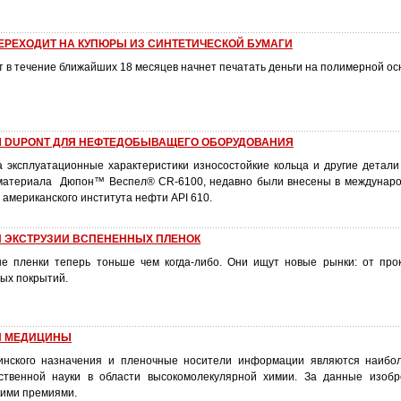
ЕРЕХОДИТ НА КУПЮРЫ ИЗ СИНТЕТИЧЕСКОЙ БУМАГИ
т в течение ближайших 18 месяцев начнет печатать деньги на полимерной ос
 DUPONT ДЛЯ НЕФТЕДОБЫВАЩЕГО ОБОРУДОВАНИЯ
 эксплуатационные характеристики износостойкие кольца и другие детал
 материала Дюпон™ Веспел® CR-6100, недавно были внесены в междунар
 американского института нефти API 610.
Й ЭКСТРУЗИИ ВСПЕНЕННЫХ ПЛЕНОК
е пленки теперь тоньше чем когда-либо. Они ищут новые рынки: от про
ых покрытий.
Я МЕДИЦИНЫ
нского назначения и пленочные носители информации являются наибо
ственной науки в области высокомолекулярной химии. За данные изобр
кими премиями.