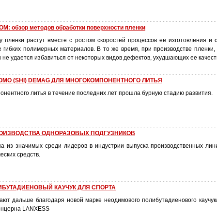
: обзор методов обработки поверхности пленки
ву пленки растут вместе с ростом скоростей процессов ее изготовления и 
е гибких полимерных материалов. В то же время, при производстве пленки,
не удается избавиться от некоторых видов дефектов, ухудшающих ее качест
OMO (SHI) DEMAG ДЛЯ МНОГОКОМПОНЕНТНОГО ЛИТЬЯ
онентного литья в течение последних лет прошла бурную стадию развития.
РОИЗВОДСТВА ОДНОРАЗОВЫХ ПОДГУЗНИКОВ
 из значимых среди лидеров в индустрии выпуска производственных лин
еских средств.
БУТАДИЕНОВЫЙ КАУЧУК ДЛЯ СПОРТА
ают дальше благодаря новой марке неодимового полибутадиенового каучук
концерна LANXESS