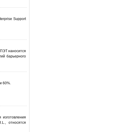
erprise Support
 ПЭТ наносится
гий барьерного
и 60%.
я изготовления
L., относятся