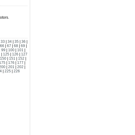
tors.
|
33
|
34
|
35
|
36
|
66
|
67
|
68
|
69
|
|
99
|
100
|
101
|
4
|
125
|
126
|
127
150
|
151
|
152
|
175
|
176
|
177
|
200
|
201
|
202
|
4
|
225
|
226