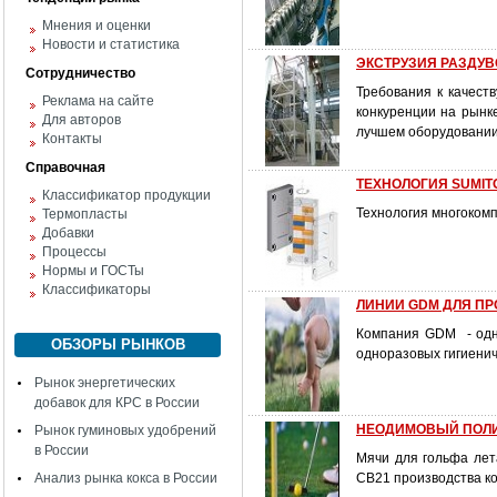
Мнения и оценки
Новости и статистика
ЭКСТРУЗИЯ РАЗДУВОМ
Сотрудничество
Требования к качест
Реклама на сайте
конкуренции на рынк
Для авторов
лучшем оборудовании 
Контакты
Справочная
ТЕХНОЛОГИЯ SUMIT
Классификатор продукции
Технология многокомп
Термопласты
Добавки
Процессы
Нормы и ГОСТы
Классификаторы
ЛИНИИ GDM ДЛЯ П
Компания GDM - одна
ОБЗОРЫ РЫНКОВ
одноразовых гигиенич
Рынок энергетических
добавок для КРС в России
НЕОДИМОВЫЙ ПОЛИ
Рынок гуминовых удобрений
в России
Мячи для гольфа лет
Анализ рынка кокса в России
CB21 производства 