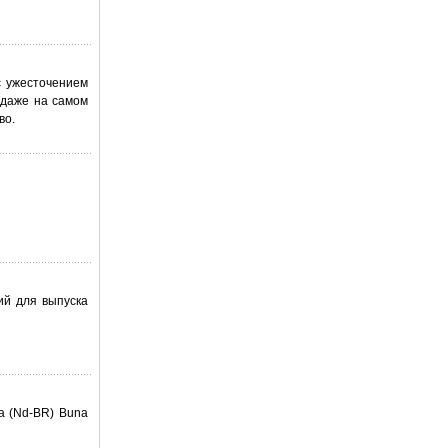
с ужесточением
 даже на самом
во.
ий для выпуска
а (Nd-BR) Buna