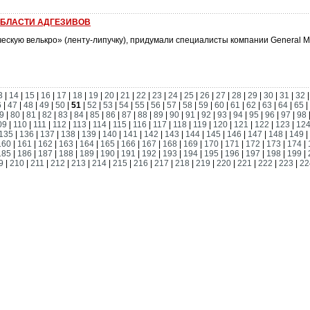
ОБЛАСТИ АДГЕЗИВОВ
скую велькро» (ленту-липучку), придумали специалисты компании General Mo
3
|
14
|
15
|
16
|
17
|
18
|
19
|
20
|
21
|
22
|
23
|
24
|
25
|
26
|
27
|
28
|
29
|
30
|
31
|
32
6
|
47
|
48
|
49
|
50
|
51
|
52
|
53
|
54
|
55
|
56
|
57
|
58
|
59
|
60
|
61
|
62
|
63
|
64
|
65
|
9
|
80
|
81
|
82
|
83
|
84
|
85
|
86
|
87
|
88
|
89
|
90
|
91
|
92
|
93
|
94
|
95
|
96
|
97
|
98
09
|
110
|
111
|
112
|
113
|
114
|
115
|
116
|
117
|
118
|
119
|
120
|
121
|
122
|
123
|
12
135
|
136
|
137
|
138
|
139
|
140
|
141
|
142
|
143
|
144
|
145
|
146
|
147
|
148
|
149
|
160
|
161
|
162
|
163
|
164
|
165
|
166
|
167
|
168
|
169
|
170
|
171
|
172
|
173
|
174
|
185
|
186
|
187
|
188
|
189
|
190
|
191
|
192
|
193
|
194
|
195
|
196
|
197
|
198
|
199
|
9
|
210
|
211
|
212
|
213
|
214
|
215
|
216
|
217
|
218
|
219
|
220
|
221
|
222
|
223
|
22