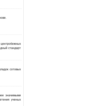
нове.
и центробежных
одный стандарт
кладок сотовых
лее значимыми
етения ученых