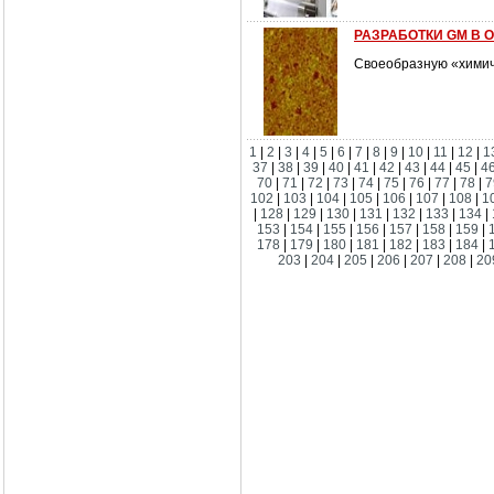
РАЗРАБОТКИ GM В 
Своеобразную «химиче
1
|
2
|
3
|
4
|
5
|
6
|
7
|
8
|
9
|
10
|
11
|
12
|
1
37
|
38
|
39
|
40
|
41
|
42
|
43
|
44
|
45
|
4
70
|
71
|
72
|
73
|
74
|
75
|
76
|
77
|
78
|
7
102
|
103
|
104
|
105
|
106
|
107
|
108
|
1
|
128
|
129
|
130
|
131
|
132
|
133
|
134
|
153
|
154
|
155
|
156
|
157
|
158
|
159
|
178
|
179
|
180
|
181
|
182
|
183
|
184
|
203
|
204
|
205
|
206
|
207
|
208
|
20