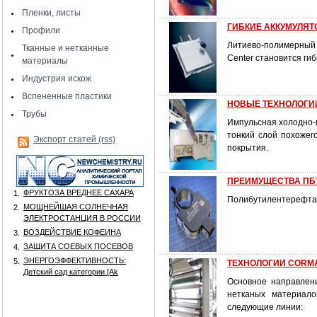
Пленки, листы
ГИБКИЕ АККУМУЛЯ
Профили
Литиево-полимерный а
Тканные и нетканные
Center становится гиб
материалы
Индустрия искож
Вспененные пластики
НОВЫЕ ТЕХНОЛОГИИ
Трубы
Импульсная холодно-
тонкий слой похожег
Экспорт статей (rss)
покрытия.
ПРЕИМУЩЕСТВА ПБ
ФРУКТОЗА ВРЕДНЕЕ САХАРА
1.
Полибутилентерефтал
МОЩНЕЙШАЯ СОЛНЕЧНАЯ
2.
ЭЛЕКТРОСТАНЦИЯ В РОССИИ
ВОЗДЕЙСТВИЕ КОФЕИНА
3.
ЗАЩИТА СОЕВЫХ ПОСЕВОВ
4.
ЭНЕРГОЭФФЕКТИВНОСТЬ:
5.
ТЕХНОЛОГИИ CORM
Детский сад категории [Аk
Основное направлени
нетканых материало
следующие линии: