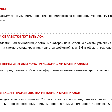
ТОРЫ
ккумулятор усилиями японских специалистов из корпорации Mie Industry Ent
ким.
 ОБРАБОТКИ ПЭТ БУТЫЛОК
плазменная технология, с помощью которой на внутреннюю часть бутылки из
о на стекло оксида кремния, является дебютной для SIG в области техноло
Т ПЕРЕД ДРУГИМИ КОНСТРУКЦИОННЫМИ МАТЕРИАЛАМИ
ат представляет собой полиэфир с максимальной степенью кристалличност
ATEX ДЛЯ ПРОИЗВОДСТВА НЕТКАНЫХ МАТЕРИАЛОВ
е деятельности компании Cormatex - выпуск производственных линий дл
в. К производственным линиям, предлагаемым компанией Cormatex S.R.