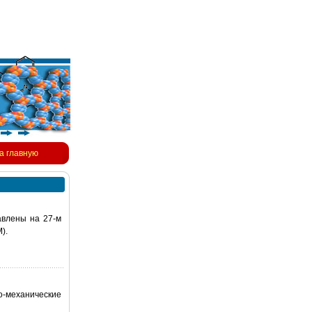
а главную
авлены на 27-м
).
о-механические