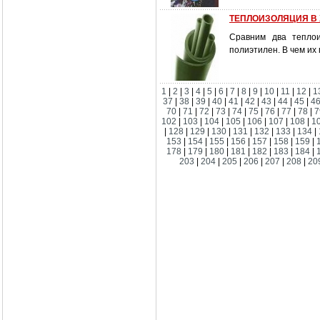
ТЕПЛОИЗОЛЯЦИЯ В Х
Сравним два теплои
полиэтилен. В чем их
1
|
2
|
3
|
4
|
5
|
6
|
7
|
8
|
9
|
10
|
11
|
12
|
1
37
|
38
|
39
|
40
|
41
|
42
|
43
|
44
|
45
|
4
70
|
71
|
72
|
73
|
74
|
75
|
76
|
77
|
78
|
7
102
|
103
|
104
|
105
|
106
|
107
|
108
|
1
|
128
|
129
|
130
|
131
|
132
|
133
|
134
|
153
|
154
|
155
|
156
|
157
|
158
|
159
|
178
|
179
|
180
|
181
|
182
|
183
|
184
|
203
|
204
|
205
|
206
|
207
|
208
|
20