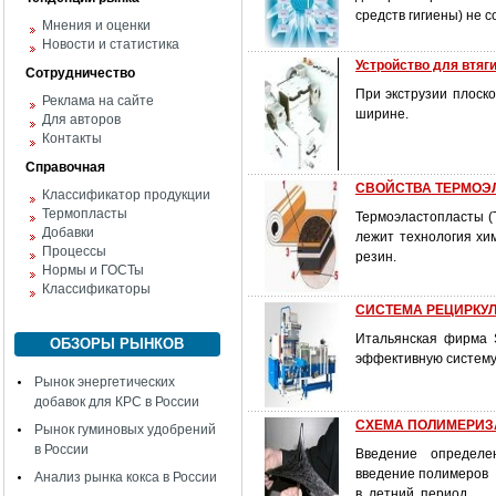
средств гигиены) не 
Мнения и оценки
Новости и статистика
Устройство для втяг
Сотрудничество
При экструзии плоск
Реклама на сайте
ширине.
Для авторов
Контакты
Справочная
СВОЙСТВА ТЕРМОЭ
Классификатор продукции
Термопласты
Термоэластопласты (Т
Добавки
лежит технология хи
Процессы
резин.
Нормы и ГОСТы
Классификаторы
СИСТЕМА РЕЦИРКУЛ
Итальянская фирма 
ОБЗОРЫ РЫНКОВ
эффективную систему 
Рынок энергетических
добавок для КРС в России
СХЕМА ПОЛИМЕРИЗ
Рынок гуминовых удобрений
в России
Введение определе
введение полимеров
Анализ рынка кокса в России
в летний период.