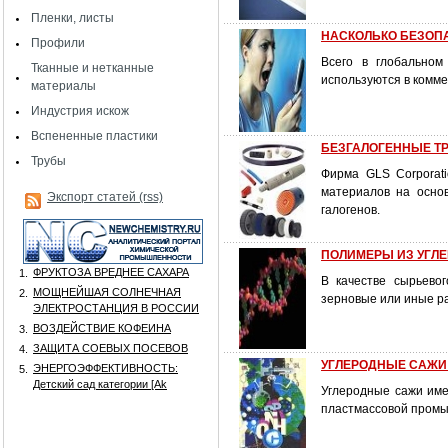
Пленки, листы
НАСКОЛЬКО БЕЗОП
Профили
Всего в глобальном
Тканные и нетканные
используются в комме
материалы
Индустрия искож
Вспененные пластики
БЕЗГАЛОГЕННЫЕ TP
Трубы
Фирма GLS Corporati
материалов на осно
Экспорт статей (rss)
галогенов.
ПОЛИМЕРЫ ИЗ УГЛ
ФРУКТОЗА ВРЕДНЕЕ САХАРА
1.
В качестве сырьевог
МОЩНЕЙШАЯ СОЛНЕЧНАЯ
2.
зерновые или иные ра
ЭЛЕКТРОСТАНЦИЯ В РОССИИ
ВОЗДЕЙСТВИЕ КОФЕИНА
3.
ЗАЩИТА СОЕВЫХ ПОСЕВОВ
4.
УГЛЕРОДНЫЕ САЖИ
ЭНЕРГОЭФФЕКТИВНОСТЬ:
5.
Детский сад категории [Аk
Углеродные сажи име
пластмассовой пром