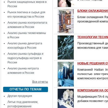
Рынок защищенных жиров в
России
БЛОКИ ОХЛАЖДЕНИ
Рынок пектина и сырья для
его производства в России
Блоки охлаждения Ra
произведенной компан
Анализ рынка изопропилата
алюминия в России
Анализ рынка тиомочевины
ТЕХНОЛОГИИ TECHN
в России
Анализ рынка динитрата
Производственный ди
изосорбида в России
моноволокна для таких
Анализ рынка сульфида и
гидросульфида натрия в
России
НОВЫЕ РЕШЕНИЯ ОТ
Анализ рынка нитрата
Компанией Haitian I
алюминия в России
полностью элек¬три
комплексного контрол
Все отчеты
ОТЧЕТЫ ПО ТЕМАМ
КОМПОЗИЦИИ НА ОС
Другая продукция
Модификация ПА-6 пу
добавок позволяет су
Литье под давлением,
ротоформование