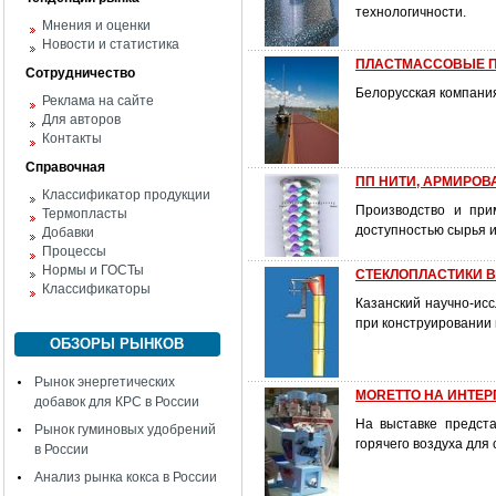
технологичности.
Мнения и оценки
Новости и статистика
ПЛАСТМАССОВЫЕ 
Сотрудничество
Белорусская компани
Реклама на сайте
Для авторов
Контакты
Справочная
ПП НИТИ, АРМИРО
Классификатор продукции
Производство и при
Термопласты
доступностью сырья 
Добавки
Процессы
Нормы и ГОСТы
СТЕКЛОПЛАСТИКИ 
Классификаторы
Казанский научно-ис
при конструировани
ОБЗОРЫ РЫНКОВ
Рынок энергетических
MОRЕТТО НА ИНТЕР
добавок для КРС в России
На выставке предст
Рынок гуминовых удобрений
горячего воздуха для
в России
Анализ рынка кокса в России