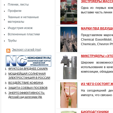
ЭКСТРУДЕРЫ MACCH
Пленки, листы
Одна из первых ком
Профили
выставке часть линии
Тканные и нетканные
материалы
Индустрия искож
МАРКИ ПВД ВЕДУЩ
Вспененные пластики
Представляем марочн
Chemical ExxonMobil,
Трубы
Chemicals, Chevron Phi
Экспорт статей (rss)
МИКСТРУДЕРЫ «ЭТ
Широкие возможнос
использование в кач
ФРУКТОЗА ВРЕДНЕЕ САХАРА
1.
композиции, обладаю
МОЩНЕЙШАЯ СОЛНЕЧНАЯ
2.
ЭЛЕКТРОСТАНЦИЯ В РОССИИ
ВОЗДЕЙСТВИЕ КОФЕИНА
3.
ИЗ ЧЕГО СОСТОЯТ 
ЗАЩИТА СОЕВЫХ ПОСЕВОВ
4.
На сегодняшний ден
ЭНЕРГОЭФФЕКТИВНОСТЬ:
5.
импорта, что связан
Детский сад категории [Аk
БИОПОДГУЗНИКИ