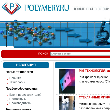
ПОИСК
НАВИГАЦИЯ
PIM-ТЕХНОЛОГИЯ: ли
Новые технологии
PIM (powder injectio
Новинки
или керамических (CI
Технологии
Подбор оборудования
Блоги производителей
СТЕКЛЯННЫЕ МИКР
Поставщики
Производители
Микросферы 3M™ пре
разработанные специ
Тенденции рынка