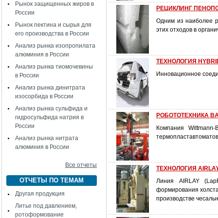
Рынок защищенных жиров в
РЕЦИКЛИНГ ПЕНОП
России
Одним из наиболее р
Рынок пектина и сырья для
этих отходов в орган
его производства в России
Анализ рынка изопропилата
алюминия в России
ТЕХНОЛОГИЯ HYBRI
Анализ рынка тиомочевины
Инновационное соеди
в России
Анализ рынка динитрата
изосорбида в России
Анализ рынка сульфида и
РОБОТОТЕХНИКА BA
гидросульфида натрия в
России
Компания Wittmann-
термопластавтоматов.
Анализ рынка нитрата
алюминия в России
Все отчеты
ТЕХНОЛОГИЯ AIRLA
ОТЧЕТЫ ПО ТЕМАМ
Линия AIRLAY (Lap
формирования холста
Другая продукция
производстве чесальн
Литье под давлением,
ротоформование