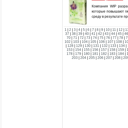
Компания WIP разраб
которые повышают ги
среду в результате п
1
|
2
|
3
|
4
|
5
|
6
|
7
|
8
|
9
|
10
|
11
|
12
|
1
37
|
38
|
39
|
40
|
41
|
42
|
43
|
44
|
45
|
4
70
|
71
|
72
|
73
|
74
|
75
|
76
|
77
|
78
|
7
102
|
103
|
104
|
105
|
106
|
107
|
108
|
1
|
128
|
129
|
130
|
131
|
132
|
133
|
134
|
153
|
154
|
155
|
156
|
157
|
158
|
159
|
178
|
179
|
180
|
181
|
182
|
183
|
184
|
203
|
204
|
205
|
206
|
207
|
208
|
20