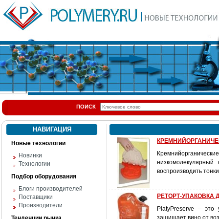
ПОИСК
НАВИГАЦИЯ
КРЕМНИЙОРГАНИЧЕС
Новые технологии
Кремнийорганическ
Новинки
низкомолекулярный 
Технологии
воспроизводить тонк
Подбор оборудования
Блоги производителей
РЕТОРТ-УПАКОВКА 
Поставщики
Производители
PlatyPreserve – эт
защищает вино от воз
Тенденции рынка