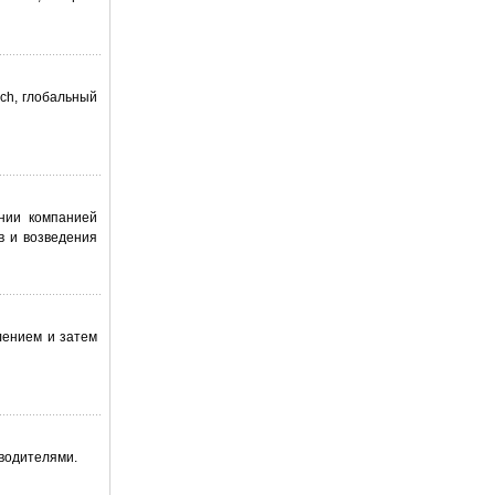
ch, глобальный
нии компанией
в и возведения
лением и затем
водителями.