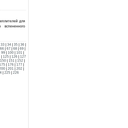
теплителей для
 вспененного
|
33
|
34
|
35
|
36
|
66
|
67
|
68
|
69
|
|
99
|
100
|
101
|
4
|
125
|
126
|
127
150
|
151
|
152
|
175
|
176
|
177
|
200
|
201
|
202
|
4
|
225
|
226