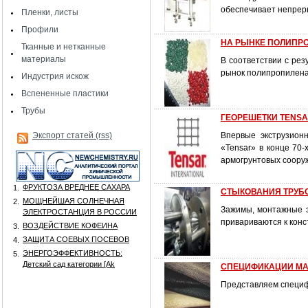
обеспечивает непрер
Пленки, листы
Профили
НА РЫНКЕ ПОЛИПРОП
Тканные и нетканные
материалы
В соответствии с ре
рынок полипропилена 
Индустрия искож
Вспененные пластики
Трубы
ГЕОРЕШЕТКИ TENS
Экспорт статей (rss)
Впервые экструзион
«Tensar» в конце 70
армогрунтовых соору
ФРУКТОЗА ВРЕДНЕЕ САХАРА
1.
СТЫКОВАНИЯ ТРУБ
МОЩНЕЙШАЯ СОЛНЕЧНАЯ
2.
Зажимы, монтажные 
ЭЛЕКТРОСТАНЦИЯ В РОССИИ
привариваются к кон
ВОЗДЕЙСТВИЕ КОФЕИНА
3.
ЗАЩИТА СОЕВЫХ ПОСЕВОВ
4.
ЭНЕРГОЭФФЕКТИВНОСТЬ:
5.
Детский сад категории [Аk
СПЕЦИФИКАЦИИ МА
Представляем специф