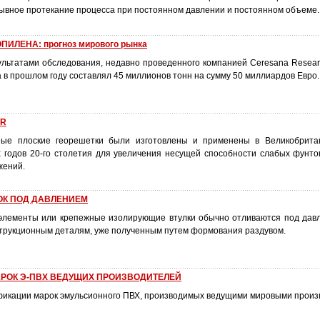
ывное протекание процесса при постоянном давлении и постоянном объеме.
ИЛЕНА: прогноз мирового рынка
зультатами обследования, недавно проведенного компанией Ceresana Resear
в прошлом году составлял 45 миллионов тонн на сумму 50 миллиардов Евро.
AR
ные плоские георешетки были изготовлены и применены в Великобрита
-х годов 20-го столетия для увеличения несущей способности слабых фунто
жений.
ОК ПОД ДАВЛЕНИЕМ
элементы или крепежные изолирующие втулки обычно отливаются под дав
струкционным деталям, уже полученным путем формования раздувом.
РОК Э-ПВХ ВЕДУЩИХ ПРОИЗВОДИТЕЛЕЙ
икации марок эмульсионного ПВХ, производимых ведущими мировыми произ