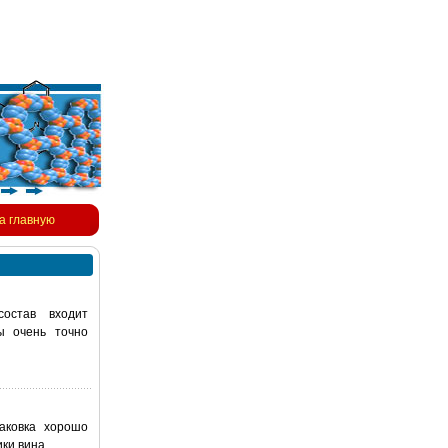
а главную
остав входит
ы очень точно
паковка хорошо
ки вина.