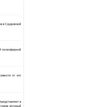
ом в Саудовской
ой полиэфирной
симости от его
 представляет в
отоком, который