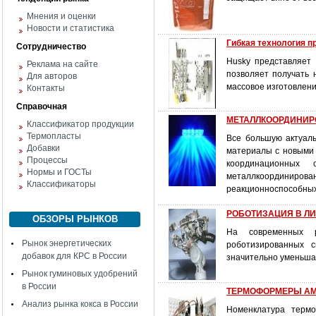
Мнения и оценки
Новости и статистика
Гибкая технология 
Сотрудничество
Husky представляет
Реклама на сайте
позволяет получать 
Для авторов
массовое изготовлени
Контакты
Справочная
МЕТАЛЛКООРДИНИРО
Классификатор продукции
Термопласты
Все большую актуал
Добавки
материалы с новыми 
Процессы
координационных
Нормы и ГОСТы
металлкоординирова
Классификаторы
реакционноспособных
РОБОТИЗАЦИЯ В Л
ОБЗОРЫ РЫНКОВ
На современных р
Рынок энергетических
роботизированных с
добавок для КРС в России
значительно уменьша
Рынок гуминовых удобрений
в России
ТЕРМОФОРМЕРЫ A
Анализ рынка кокса в России
Номенклатура терм