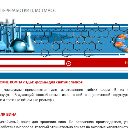
Н
КИЕ КОМПАУНДЫ: формы для снятия слепков
ие компаунды применяются для изготовления гибких форм. В их с
каучук, обладающий способностью из-за своей специфической структур
ие и сложные объемные рельефы.
ДЛЯ ВИНА
о устойчивый пакет для хранения вина. По заявлению производителя, у
действия кислорода, который отрицательно влияет на вкусовые характеристи