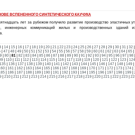
НОВЕ ВСПЕНЕННОГО СИНТЕТИЧЕСКОГО КАУЧУКА
пятнадцать лет за рубежом получило развитие производство эластичных у
б, инженерных коммуникаций жилых и производственных зданий из
а.
3
|
14
|
15
|
16
|
17
|
18
|
19
|
20
|
21
|
22
|
23
|
24
|
25
|
26
|
27
|
28
|
29
|
30
|
31
|
32
6
|
47
|
48
|
49
|
50
|
51
|
52
|
53
|
54
|
55
|
56
|
57
|
58
|
59
|
60
|
61
|
62
|
63
|
64
|
65
|
9
|
80
|
81
|
82
|
83
|
84
|
85
|
86
|
87
|
88
|
89
|
90
|
91
|
92
|
93
|
94
|
95
|
96
|
97
|
98
09
|
110
|
111
|
112
|
113
|
114
|
115
|
116
|
117
|
118
|
119
|
120
|
121
|
122
|
123
|
12
135
|
136
|
137
|
138
|
139
|
140
|
141
|
142
|
143
|
144
|
145
|
146
|
147
|
148
|
149
|
160
|
161
|
162
|
163
|
164
|
165
|
166
|
167
|
168
|
169
|
170
|
171
|
172
|
173
|
174
|
185
|
186
|
187
|
188
|
189
|
190
|
191
|
192
|
193
|
194
|
195
|
196
|
197
|
198
|
199
|
9
|
210
|
211
|
212
|
213
|
214
|
215
|
216
|
217
|
218
|
219
|
220
|
221
|
222
|
223
|
22