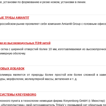
, установки по формованию и резке ножом, установки в линии.
Е ТРУБЫ AMIANTIT
российском рынке проявляет себя компания Amiantit Group с головным офис
ки из высокомодульных ПЭФ нитей
 сетка с шириной отверстий более 10 мм, изготавливаемая из высокопрочн
имерную оболочку.
ГОВЫХ ДОБАВОК
полимера является от природы более простой или более сложной в зави
уры, морфологии, молекулярной массы, ветвления и т. д.
 СИСТЕМЫ KREYENBORG
ионного пункта в технологии немецкая фирма Kreyenborg GmbH (г. Мюнстер)
е «Интерпластика» свой ситозаменитель THiiaV с промывкой сит обратным п