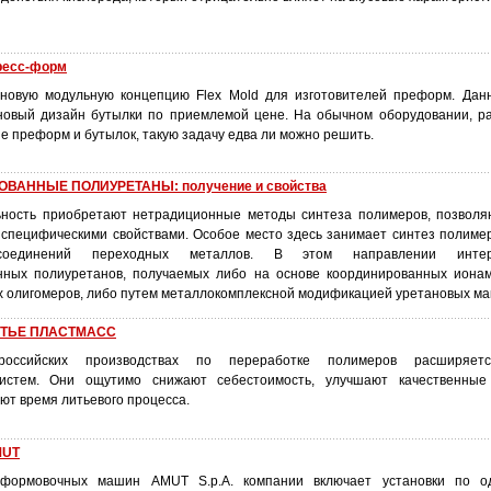
пресс-форм
 новую модульную концепцию Flex Mold для изготовителей преформ. Дан
новый дизайн бутылки по приемлемой цене. На обычном оборудовании, р
е преформ и бутылок, такую задачу едва ли можно решить.
ВАННЫЕ ПОЛИУРЕТАНЫ: получение и свойства
ьность приобретают нетрадиционные методы синтеза полимеров, позвол
специфическими свойствами. Особое место здесь занимает синтез полиме
 соединений переходных металлов. В этом направлении инте
нных полиуретанов, получаемых либо на основе координированных иона
 олигомеров, либо путем металлокомплексной модификацией уретановых ма
ИТЬЕ ПЛАСТМАСС
оссийских производствах по переработке полимеров расширяет
истем. Они ощутимо снижают себестоимость, улучшают качественные
ют время литьевого процесса.
MUT
оформовочных машин AMUT S.p.A. компании включает установки по о