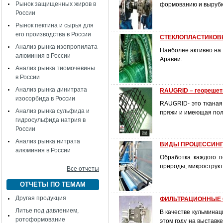
Рынок защищенных жиров в
формованию и вырубке
России
Рынок пектина и сырья для
его производства в России
СТЕКЛОПЛАСТИКОВЫ
Анализ рынка изопропилата
Наиболее активно на 
алюминия в России
Аравии.
Анализ рынка тиомочевины
в России
Анализ рынка динитрата
RAUGRID – георешет
изосорбида в России
RAUGRID- это тканая
Анализ рынка сульфида и
пряжи и имеющая пол
гидросульфида натрия в
России
Анализ рынка нитрата
ВИДЫ ПРОЦЕССИН
алюминия в России
Обработка каждого 
природы, микрострукт
Все отчеты
ОТЧЕТЫ ПО ТЕМАМ
Другая продукция
ФИЛЬТРАЦИОННЫЕ
Литье под давлением,
В качестве кульминац
ротоформование
этом году на выставк