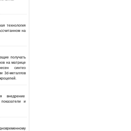
ная технология
ассчитанном на
яющие получать
ров на матрице
ресен синтез
ми 3d-металлов
кроцепей.
ся внедрение
 показатели и
дновременному