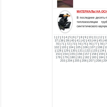
МАТЕРИАЛЫ НА ОС
В последнее десять-
теплоизоляции тру
синтетического каучук
1
|
2
|
3
|
4
|
5
|
6
|
7
|
8
|
9
|
10
|
11
|
12
|
1
37
|
38
|
39
|
40
|
41
|
42
|
43
|
44
|
45
|
4
70
|
71
|
72
|
73
|
74
|
75
|
76
|
77
|
78
|
7
102
|
103
|
104
|
105
|
106
|
107
|
108
|
1
|
128
|
129
|
130
|
131
|
132
|
133
|
134
|
153
|
154
|
155
|
156
|
157
|
158
|
159
|
178
|
179
|
180
|
181
|
182
|
183
|
184
|
203
|
204
|
205
|
206
|
207
|
208
|
20