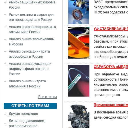
BASF представляет
Рынок защищенных жиров в
охладительных сист
России
HRX; они содержат с
Рынок пектина и сырья для
его производства в России
Анализ рынка изопропилата
УФ-СТАБИЛИЗАЦИ
алюминия в России
УФ-стабилизаторы 
Анализ рынка тиомочевины
базовым, и при это
в России
свойств как высока
Анализ рынка динитрата
в пленкообразующем 
изосорбида в России
особенно для эмали 
Анализ рынка сульфида и
ОБРАБОТКА «МЕДПО
гидросульфида натрия в
России
При обработке мед
осторожность. Причи
Анализ рынка нитрата
хирургические опер
алюминия в России
значение имеет акк
время процесса.
Все отчеты
Применение пластм
ОТЧЕТЫ ПО ТЕМАМ
В последнее время 
Другая продукция
деле, сегодня около
Литье под давлением,
ротоформование