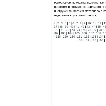
материалом возможна поломка как 
нагретом инструменте (фильере), р
инструмента, подъем материала в к
отдельные жгуты, легко рвется.
1
|
2
|
3
|
4
|
5
|
6
|
7
|
8
|
9
|
10
|
11
|
12
|
1
37
|
38
|
39
|
40
|
41
|
42
|
43
|
44
|
45
|
4
70
|
71
|
72
|
73
|
74
|
75
|
76
|
77
|
78
|
7
102
|
103
|
104
|
105
|
106
|
107
|
108
|
1
|
128
|
129
|
130
|
131
|
132
|
133
|
134
|
153
|
154
|
155
|
156
|