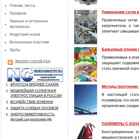
Пленки, листы
Применение сеток в
Профили
Проволочные сетки 
Тканные и нетканные
загрязнители, а та
материалы
облегчает смешиван
Индустрия искож
Вспененные пластики
Барьерные пленки 
Трубы
Применяемые в упак
Экспорт статей (rss)
защищают содержимо
стать причиной пор
ФРУКТОЗА ВРЕДНЕЕ САХАРА
1.
Методы получения а
МОЩНЕЙШАЯ СОЛНЕЧНАЯ
2.
В настоящей стат
ЭЛЕКТРОСТАНЦИЯ В РОССИИ
полимеров, что нео
ВОЗДЕЙСТВИЕ КОФЕИНА
3.
органических соедин
ЗАЩИТА СОЕВЫХ ПОСЕВОВ
4.
ЭНЕРГОЭФФЕКТИВНОСТЬ:
5.
Детский сад категории [Аk
ПОЛИМЕРЫ С ИЗН
Конструкционные п
машиностроения, а т