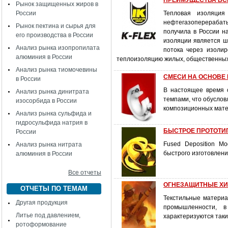
ПРЕИМУЩЕСТВА ВС
Рынок защищенных жиров в
России
Тепловая изоляция
нефтегазоперерабат
Рынок пектина и сырья для
получила в России 
его производства в России
изоляции является ш
Анализ рынка изопропилата
потока через изолир
алюминия в России
теплоизоляцию жилых, общественны
Анализ рынка тиомочевины
СМЕСИ НА ОСНОВЕ
в России
В настоящее время 
Анализ рынка динитрата
темпами, что обуслов
изосорбида в России
композиционных мате
Анализ рынка сульфида и
гидросульфида натрия в
БЫСТРОЕ ПРОТОТИ
России
Fused Deposition M
Анализ рынка нитрата
быстрого изготовлен
алюминия в России
Все отчеты
ОГНЕЗАЩИТНЫЕ ХИ
ОТЧЕТЫ ПО ТЕМАМ
Текстильные материа
Другая продукция
промышленности, в
Литье под давлением,
характеризуются так
ротоформование