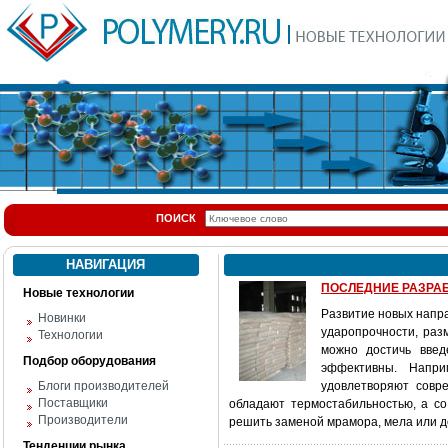
ПОИСК
НАВИГАЦИЯ
ПОСЛЕДНИЕ РАЗРАБ
Новые технологии
Развитие новых напра
Новинки
ударопрочности, раз
Технологии
можно достичь введ
Подбор оборудования
эффективны. Напри
Блоги производителей
удовлетворяют совр
Поставщики
обладают термостабильностью, а со
Производители
решить заменой мрамора, мела или д
Тенденции рынка