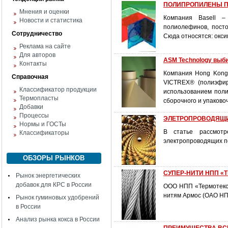
ПОЛИПРОПИЛЕНЫ 
Мнения и оценки
Компания Basell –
Новости и статистика
полиолефинов, пост
Сотрудничество
Сюда относятся: окси
Реклама на сайте
Для авторов
ASM Technology выби
Контакты
Компания Hong Kong 
Справочная
VICTREX® (полиэфир
Классификатор продукции
использованием поли
Термопласты
сборочного и упаково
Добавки
Процессы
ЭЛЕТРОПРОВОДЯЩ
Нормы и ГОСТы
В статье рассмотр
Классификаторы
электропроводящих п
ОБЗОРЫ РЫНКОВ
СУПЕР-НИТИ НПП «
Рынок энергетических
добавок для КРС в России
ООО НПП «Термотекс»
нитям Армос (ОАО НП
Рынок гуминовых удобрений
в России
Анализ рынка кокса в России