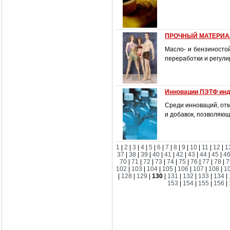
ПРОЧНЫЙ МАТЕРИА
Масло- и бензиносто
переработки и регули
Инновации ПЭТФ инд
Среди инноваций, от
и добавок, позволяю
1
|
2
|
3
|
4
|
5
|
6
|
7
|
8
|
9
|
10
|
11
|
12
|
1
37
|
38
|
39
|
40
|
41
|
42
|
43
|
44
|
45
|
4
70
|
71
|
72
|
73
|
74
|
75
|
76
|
77
|
78
|
7
102
|
103
|
104
|
105
|
106
|
107
|
108
|
1
|
128
|
129
|
130
|
131
|
132
|
133
|
134
|
153
|
154
|
155
|
156
|