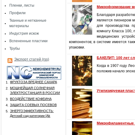
Пленки, листы
Микроформование м
Профили
Благодаря разработке
является пионером м
Тканные и нетканные
для производства п
материалы
комнату Класса 100,
Индустрия искож
медицинских устрой
Вспененные пластики
компонентов; в системе имеется та
упаковки.
Трубы
БАКЕЛИТ: 100 лет с
Экспорт статей (rss)
Когда в 1907 году Л
положив начало эпох
ФРУКТОЗА ВРЕДНЕЕ САХАРА
1.
МОЩНЕЙШАЯ СОЛНЕЧНАЯ
2.
Утилизируемая плас
ЭЛЕКТРОСТАНЦИЯ В РОССИИ
ВОЗДЕЙСТВИЕ КОФЕИНА
3.
ЗАЩИТА СОЕВЫХ ПОСЕВОВ
4.
ЭНЕРГОЭФФЕКТИВНОСТЬ:
5.
Детский сад категории [Аk
Микрофиламентные 