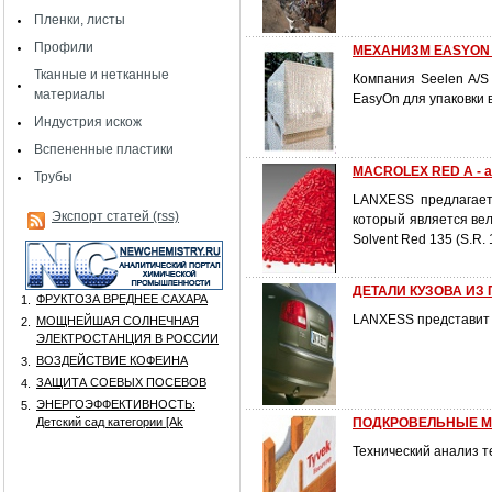
Пленки, листы
Профили
МЕХАНИЗМ EASYON 
Тканные и нетканные
Компания Seelen A/S
материалы
EasyOn для упаковки в
Индустрия искож
Вспененные пластики
MACROLEX RED A - а
Трубы
LANXESS предлагает
Экспорт статей (rss)
который является ве
Solvent Red 135 (S.R. 
ДЕТАЛИ КУЗОВА ИЗ
ФРУКТОЗА ВРЕДНЕЕ САХАРА
1.
LANXESS представит 
МОЩНЕЙШАЯ СОЛНЕЧНАЯ
2.
ЭЛЕКТРОСТАНЦИЯ В РОССИИ
ВОЗДЕЙСТВИЕ КОФЕИНА
3.
ЗАЩИТА СОЕВЫХ ПОСЕВОВ
4.
ЭНЕРГОЭФФЕКТИВНОСТЬ:
5.
Детский сад категории [Аk
ПОДКРОВЕЛЬНЫЕ МЕ
Технический анализ т