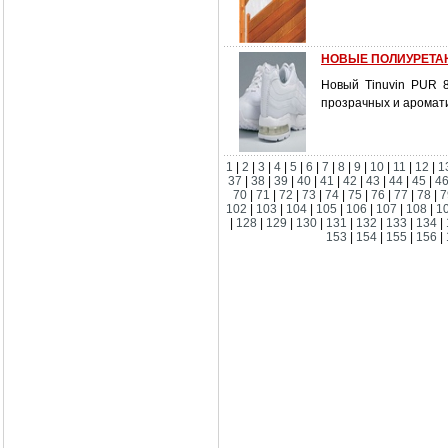
НОВЫЕ ПОЛИУРЕТА
Новый Tinuvin PUR 
прозрачных и аромати
1
|
2
|
3
|
4
|
5
|
6
|
7
|
8
|
9
|
10
|
11
|
12
|
1
37
|
38
|
39
|
40
|
41
|
42
|
43
|
44
|
45
|
4
70
|
71
|
72
|
73
|
74
|
75
|
76
|
77
|
78
|
7
102
|
103
|
104
|
105
|
106
|
107
|
108
|
1
|
128
|
129
|
130
|
131
|
132
|
133
|
134
|
153
|
154
|
155
|
156
|