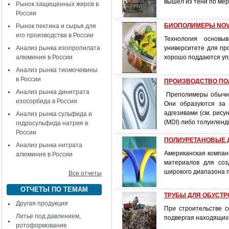
вышел из тени по мер
Рынок защищенных жиров в
России
БИОПОЛИМЕРЫ NO
Рынок пектина и сырья для
его производства в России
Технология основы
Анализ рынка изопропилата
университете для пр
алюминия в России
хорошо поддаются у
Анализ рынка тиомочевины
в России
ПРОИЗВОДСТВО ПО
Анализ рынка динитрата
Преполимеры обычно 
изосорбида в России
Они образуются за 
адгезивами (см. рис
Анализ рынка сульфида и
(MDI) либо толуиленд
гидросульфида натрия в
России
ПОЛИУРЕТАНОВЫЕ 
Анализ рынка нитрата
Американская компан
алюминия в России
материалов для соз
широкого диапазона 
Все отчеты
ОТЧЕТЫ ПО ТЕМАМ
ТРУБЫ ДЛЯ ОБУСТР
Другая продукция
При строительстве с
Литье под давлением,
подвергая находящих
ротоформование