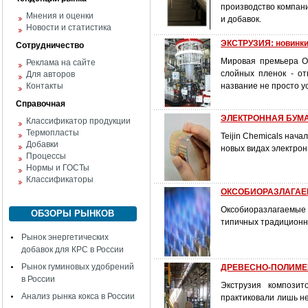
производство компани
Мнения и оценки
и добавок.
Новости и статистика
ЭКСТРУЗИЯ: новинк
Сотрудничество
Мировая премьера О
Реклама на сайте
слойных пленок - о
Для авторов
Контакты
название не просто у
Справочная
ЭЛЕКТРОННАЯ БУМАГ
Классификатор продукции
Термопласты
Teijin Chemicals нач
Добавки
новых видах электрон
Процессы
Нормы и ГОСТы
Классификаторы
ОКСОБИОРАЗЛАГАЕМЫ
Оксобиоразлагаемые 
ОБЗОРЫ РЫНКОВ
типичных традиционн
Рынок энергетических
добавок для КРС в России
Рынок гуминовых удобрений
ДРЕВЕСНО-ПОЛИМЕРН
в России
Экструзия композит
Анализ рынка кокса в России
практиковали лишь н