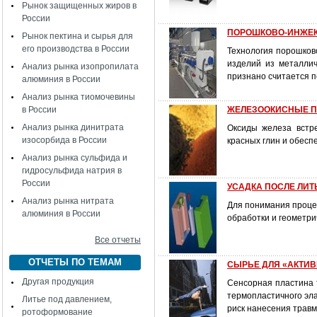
Рынок защищенных жиров в
России
ПОРОШКОВО-ИНЖЕК
Рынок пектина и сырья для
его производства в России
Технология порошков
изделий из металлич
Анализ рынка изопропилата
признано считается п
алюминия в России
Анализ рынка тиомочевины
в России
ЖЕЛЕЗООКИСНЫЕ П
Анализ рынка динитрата
Оксиды железа встр
изосорбида в России
красных глин и обесп
Анализ рынка сульфида и
гидросульфида натрия в
России
УСАДКА ПОСЛЕ ЛИТ
Анализ рынка нитрата
Для понимания процес
алюминия в России
обработки и геометри
Все отчеты
ОТЧЕТЫ ПО ТЕМАМ
СЫРЬЕ ДЛЯ «АКТИВ
Другая продукция
Сенсорная пластина т
термопластичного эла
Литье под давлением,
риск нанесения травм
ротоформование