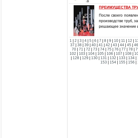
ПРЕИМУЩЕСТВА ТРУ
После своего появле
производстве труб, 
решающее значение и
1
|
2
|
3
|
4
|
5
|
6
|
7
|
8
|
9
|
10
|
11
|
12
|
1
37
|
38
|
39
|
40
|
41
|
42
|
43
|
44
|
45
|
4
70
|
71
|
72
|
73
|
74
|
75
|
76
|
77
|
78
|
7
102
|
103
|
104
|
105
|
106
|
107
|
108
|
1
|
128
|
129
|
130
|
131
|
132
|
133
|
134
|
153
|
154
|
155
|
156
|