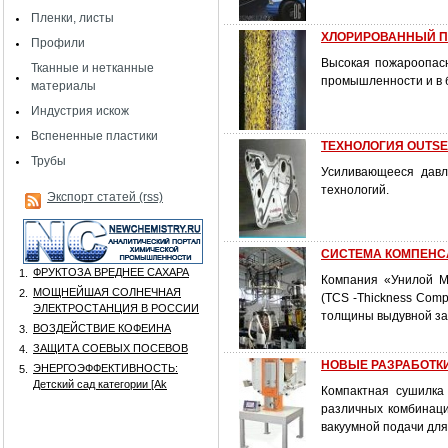
Пленки, листы
ХЛОРИРОВАННЫЙ ПОЛ
Профили
Высокая пожароопасн
Тканные и нетканные
промышленности и в 
материалы
Индустрия искож
Вспененные пластики
ТЕХНОЛОГИЯ OUTS
Трубы
Усиливающееся давл
технологий.
Экспорт статей (rss)
СИСТЕМА КОМПЕН
ФРУКТОЗА ВРЕДНЕЕ САХАРА
1.
Компания «Унилой Ми
МОЩНЕЙШАЯ СОЛНЕЧНАЯ
2.
(TCS -Thickness Com
ЭЛЕКТРОСТАНЦИЯ В РОССИИ
толщины выдувной заг
ВОЗДЕЙСТВИЕ КОФЕИНА
3.
ЗАЩИТА СОЕВЫХ ПОСЕВОВ
4.
НОВЫЕ РАЗРАБОТК
ЭНЕРГОЭФФЕКТИВНОСТЬ:
5.
Детский сад категории [Аk
Компактная сушилка
различных комбинаци
вакуумной подачи дл