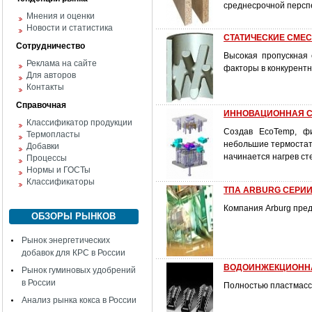
среднесрочной персп
Мнения и оценки
Новости и статистика
СТАТИЧЕСКИЕ СМЕ
Сотрудничество
Высокая пропускная
Реклама на сайте
факторы в конкурентн
Для авторов
Контакты
Справочная
ИННОВАЦИОННАЯ С
Классификатор продукции
Создав EcoTemp, ф
Термопласты
небольшие термостаты
Добавки
начинается нагрев ст
Процессы
Нормы и ГОСТы
Классификаторы
ТПА ARBURG СЕРИИ
Компания Arburg пре
ОБЗОРЫ РЫНКОВ
Рынок энергетических
добавок для КРС в России
ВОДОИНЖЕКЦИОННАЯ
Рынок гуминовых удобрений
в России
Полностью пластмасс
Анализ рынка кокса в России