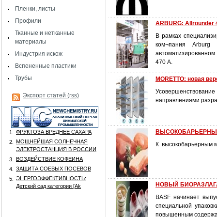
Пленки, листы
Профили
ARBURG: Allrounder 
Тканные и нетканные
В рамках специализи
материалы
ком¬пания Arburg
автоматизированном 
Индустрия искож
470 А.
Вспененные пластики
Трубы
MORETTO: новая верс
Усовершенствование
Экспорт статей (rss)
направлениями разр
ВЫСОКОБАРЬЕРНЫЕ
ФРУКТОЗА ВРЕДНЕЕ САХАРА
1.
МОЩНЕЙШАЯ СОЛНЕЧНАЯ
2.
К высокобарьерным ма
ЭЛЕКТРОСТАНЦИЯ В РОССИИ
ВОЗДЕЙСТВИЕ КОФЕИНА
3.
ЗАЩИТА СОЕВЫХ ПОСЕВОВ
4.
ЭНЕРГОЭФФЕКТИВНОСТЬ:
5.
НОВЫЙ БИОРАЗЛАГА
Детский сад категории [Аk
BASF начинает выпус
специальной упаковк
повышенным содержа