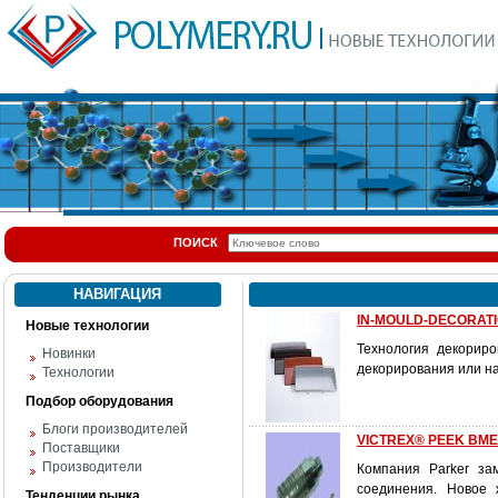
ПОИСК
НАВИГАЦИЯ
IN-MOULD-DECORATIO
Новые технологии
Технология декориро
Новинки
декорирования или на
Технологии
Подбор оборудования
Блоги производителей
VICTREX® PEEK ВМЕ
Поставщики
Производители
Компания Parker за
соединения. Новое 
Тенденции рынка