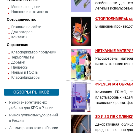
особенности для се
Мнения и оценки
легким в использован
Новости и статистика
ФТОРПОЛИМЕРЫ: сво
Сотрудничество
В мировом производс
Реклама на сайте
Для авторов
Контакты
Справочная
НЕТКАНЫЕ МАТЕРИ
Классификатор продукции
Термопласты
Рассмотрены матери
Добавки
пакеты, женские гиги
Процессы
Нормы и ГОСТы
Классификаторы
ФРЕЗЕРНАЯ ОБРАБ
ОБЗОРЫ РЫНКОВ
Компания FRIMO, сп
пластмассовых издел
Рынок энергетических
технологии резки: фр
добавок для КРС в России
Рынок гуминовых удобрений
3D И 2D ПВХ ПЛЕН
в России
Декоративная облиц
Анализ рынка кокса в России
предназначенная для