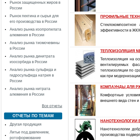
Рынок защищенных жиров в
России
Рынок пектина и сырья для
ПРОФИЛЬНЫЕ ТЕХНОЛ
его производства в России
Стеклокомпозитное
Анализ рынка изопропилата
эффективности в ЖКХ,
алюминия в России
Анализ рынка тиомочевины
в России
ТЕПЛОИЗОЛЯЦИЯ NE
Анализ рынка динитрата
Теплоизоляция на ос
изосорбида в России
вентилируемых фас
Анализ рынка сульфида и
теплоизоляции по ср
гидросульфида натрия в
как при модернизации
России
КОМПАУНДЫ ДЛЯ Р
Анализ рынка нитрата
алюминия в России
Комфортные условия
внешнего вида стен и
Все отчеты
ОТЧЕТЫ ПО ТЕМАМ
НАНОТЕХНОЛОГИИ 
Другая продукция
Нанотехнологии доб
Литье под давлением,
производства подвер
ротоформование