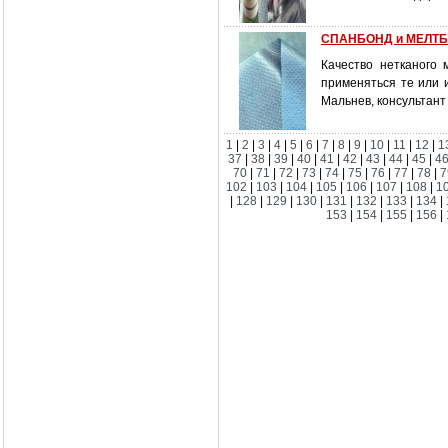
СПАНБОНД и МЕЛТБЛ
Качество нетканого 
применяться те или 
Мальнев, консульта
1
|
2
|
3
|
4
|
5
|
6
|
7
|
8
|
9
|
10
|
11
|
12
|
1
37
|
38
|
39
|
40
|
41
|
42
|
43
|
44
|
45
|
4
70
|
71
|
72
|
73
|
74
|
75
|
76
|
77
|
78
|
7
102
|
103
|
104
|
105
|
106
|
107
|
108
|
1
|
128
|
129
|
130
|
131
|
132
|
133
|
134
|
153
|
154
|
155
|
156
|