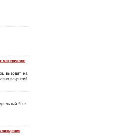
х материалов
ов, выводит на
ровых покрытий
ирольный блок-
охлаждения