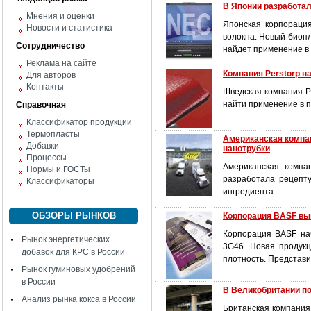
В Японии разработа
Мнения и оценки
Японская корпорация
Новости и статистика
волокна. Новый биоп
Сотрудничество
найдет применение в 
Реклама на сайте
Компания Perstorp н
Для авторов
Контакты
Шведская компания Pe
найти применение в 
Справочная
Классификатор продукции
Термопласты
Американская компа
Добавки
нанотрубки
Процессы
Американская компа
Нормы и ГОСТы
разработала рецепт
Классификаторы
ингредиента.
ОБЗОРЫ РЫНКОВ
Корпорация BASF вы
Корпорация BASF нач
Рынок энергетических
3G46. Новая продукц
добавок для КРС в России
плотность. Представи
Рынок гуминовых удобрений
в России
В Великобритании по
Анализ рынка кокса в России
Британская компания 