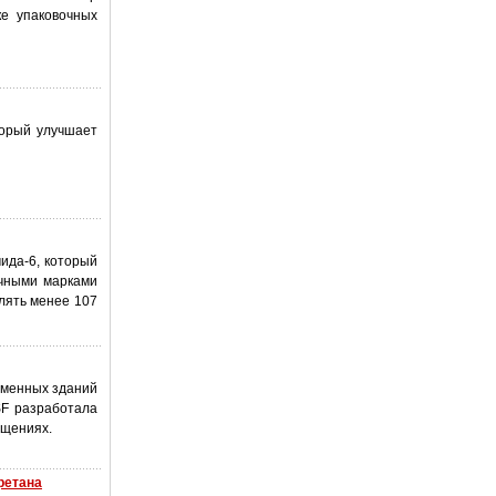
ке упаковочных
торый улучшает
ида-6, который
ичными марками
лять менее 107
еменных зданий
SF разработала
ещениях.
ретана