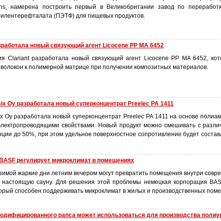
ions, намерена построить первый в Великобритании завод по переработ
тилентерефталата (ПЭТФ) для пищевых продуктов.
азработала новый связующий агент Licocene PP MA 6452
я Clariant разработала новый связующий агент Licocene PP MA 6452, ко
 волокон к полимерной матрице при получении композитных материалов.
x Oy разработала новый суперконцентрат Preelec PA 1411
x Oy разработала новый суперконцентрат Preelec PA 1411 на основе полиам
электропроводящими свойствами. Новый продукт можно смешивать с разл
рции до 50%, при этом удельное поверхностное сопротивление будет состав
 BASF регулирует микроклимат в помещениях
зимой жаркие дни летним вечером могут превратить помещения внутри совр
в настоящую сауну. Для решения этой проблемы немецкая корпорация BA
торый способен поддерживать микроклимат в жилых и производственных пом
модифицированного рапса может использоваться для производства полиу