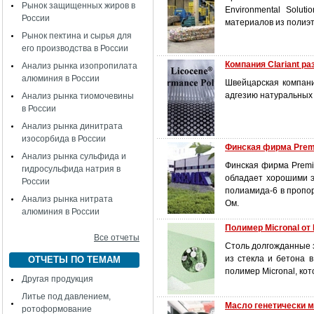
Рынок защищенных жиров в
Environmental Solut
России
материалов из полиэ
Рынок пектина и сырья для
его производства в России
Компания Clariant р
Анализ рынка изопропилата
алюминия в России
Швейцарская компани
адгезию натуральных
Анализ рынка тиомочевины
в России
Анализ рынка динитрата
изосорбида в России
Финская фирма Premi
Анализ рынка сульфида и
Финская фирма Premi
гидросульфида натрия в
обладает хорошими 
России
полиамида-6 в пропо
Анализ рынка нитрата
Ом.
алюминия в России
Полимер Micronal от
Все отчеты
Столь долгожданные 
из стекла и бетона 
ОТЧЕТЫ ПО ТЕМАМ
полимер Micronal, ко
Другая продукция
Литье под давлением,
Масло генетически 
ротоформование