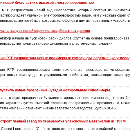
ли новый биопластик с высокой электропроводностью
 NEC разработала новый вид биопластика, который состоит из биомассы
ластик обладает удельной электропроводностью выше, чем у нержавеющей с
производстве ноутбуков, сотовых телефонов и других портативных устройств
ачала выпуск новой серии поликарбонатных диолов
rstorp начала выпуск новой серии диолов Oxymer на основе поликарбоната,
производстве полиуретановой дисперсии и эластомерных покрытий.
ния RTP разработала новые полимерные компаунды, содержащие углеро
ния RTP усовершенствовала свою технологию производства углеродных
уры новых компаундов с улучшенными свойствами, включающих такие тру
пустила новые прозрачные бутадиен-стирольные сополимеры
ала выпуск прозрачных бутадиен-стирольных сополимеров под торговой м
ия характеризуется высокой степенью прозрачности и прочности, а такж
тели компании отмечают низкие затраты производства Styrolux 3G46.
строят первый завод по переработке упаковочных материалов из ПЭТФ
Closed Loop London (CLL), которая входит в состав австралийской корпора