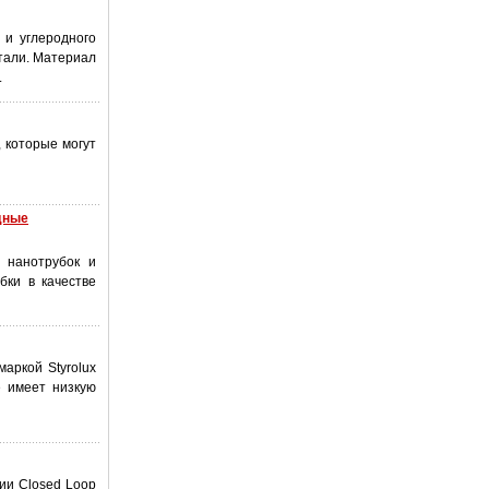
 и углеродного
тали. Материал
.
 которые могут
дные
 нанотрубок и
бки в качестве
аркой Styrolux
е имеет низкую
ции Closed Loop