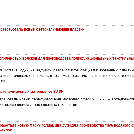
es разработала новый светоизлучающий пластик
опиленовых волокон для производства полифункциональных текстильны
я Borealis, один из ведущих разработчиков специализированных пластик
олипропиленовых волокон, которые можно использовать в производстве ков
лов.
ый полимерный материал от BASF
работала новый термоусадочный материал Styrolux HS 70 – бутадиен-ст
й с применением инновационных технологий.
работала новую марку полиамида Zytel для производства труб водяного 
ателей