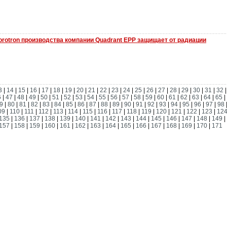
rotron производства компании Quadrant EPP защищает от радиации
3
|
14
|
15
|
16
|
17
|
18
|
19
|
20
|
21
|
22
|
23
|
24
|
25
|
26
|
27
|
28
|
29
|
30
|
31
|
32
6
|
47
|
48
|
49
|
50
|
51
|
52
|
53
|
54
|
55
|
56
|
57
|
58
|
59
|
60
|
61
|
62
|
63
|
64
|
65
|
9
|
80
|
81
|
82
|
83
|
84
|
85
|
86
|
87
|
88
|
89
|
90
|
91
|
92
|
93
|
94
|
95
|
96
|
97
|
98
09
|
110
|
111
|
112
|
113
|
114
|
115
|
116
|
117
|
118
|
119
|
120
|
121
|
122
|
123
|
12
135
|
136
|
137
|
138
|
139
|
140
|
141
|
142
|
143
|
144
|
145
|
146
|
147
|
148
|
149
|
157
|
158
|
159
|
160
|
161
|
162
|
163
|
164
|
165
|
166
|
167
|
168
|
169
|
170
|
171