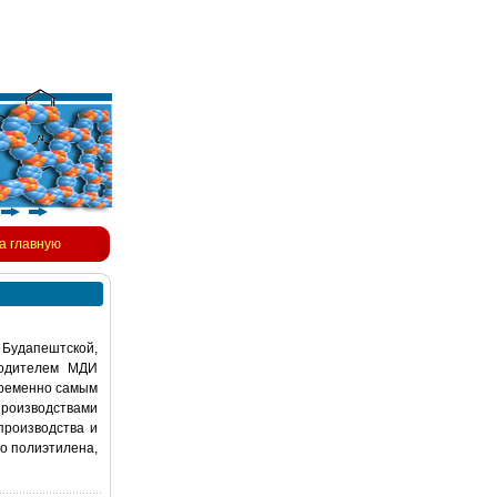
а главную
 Будапештской,
водителем МДИ
временно самым
производствами
производства и
о полиэтилена,