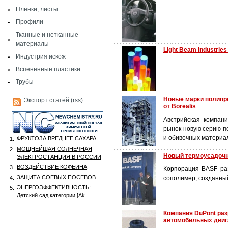
Пленки, листы
Профили
Тканные и нетканные
материалы
Light Beam Industri
Индустрия искож
Вспененные пластики
Трубы
Новые марки полипр
Экспорт статей (rss)
от Borealis
Австрийская компани
рынок новую серию п
и обивочных материа
ФРУКТОЗА ВРЕДНЕЕ САХАРА
1.
МОЩНЕЙШАЯ СОЛНЕЧНАЯ
2.
Новый термоусадочн
ЭЛЕКТРОСТАНЦИЯ В РОССИИ
ВОЗДЕЙСТВИЕ КОФЕИНА
3.
Корпорация BASF раз
ЗАЩИТА СОЕВЫХ ПОСЕВОВ
4.
сополимер, созданны
ЭНЕРГОЭФФЕКТИВНОСТЬ:
5.
Детский сад категории [Аk
Компания DuPont раз
автомобильных двиг