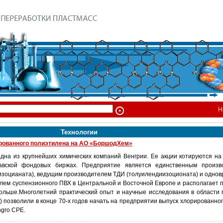
Н
Технологии
рованного полиэтилена на АО «БоршодХем»
на из крупнейших химических компаний Венгрии. Ее акции котируются на
авской фондовых биржах. Предприятие является единственным произ
зоцианата), ведущим производителем ТДИ (толуилендиизоционата) и одно
лем суспензионного ПВХ в Центральной и Восточной Европе и располагает 
Польше.Многолетний практический опыт и научные исследования в области 
 позволили в конце 70-х годов начать на предприятии выпуск хлорированног
ngro CPE.