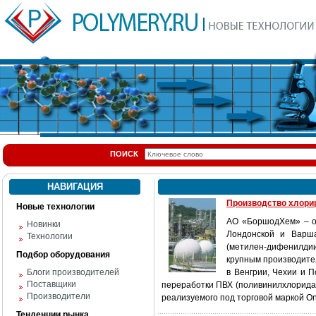
ПОИСК
НАВИГАЦИЯ
Производство хлори
Новые технологии
АО «БоршодХем» – од
Новинки
Лондонской и Варш
Технологии
(метилен-дифенилдии
Подбор оборудования
крупным производите
Блоги производителей
в Венгрии, Чехии и 
Поставщики
переработки ПВХ (поливинилхлорида)
Производители
реализуемого под торговой маркой O
Тенденции рынка