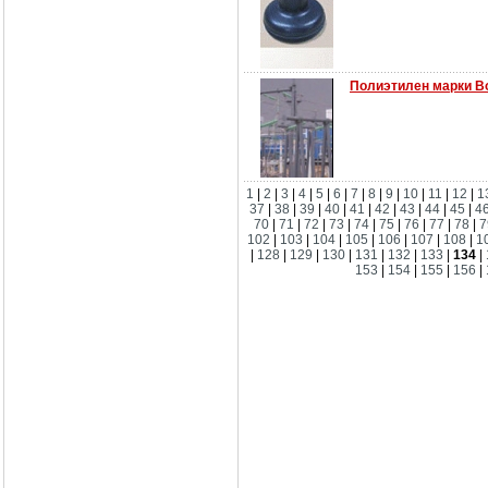
Полиэтилен марки Bo
1
|
2
|
3
|
4
|
5
|
6
|
7
|
8
|
9
|
10
|
11
|
12
|
1
37
|
38
|
39
|
40
|
41
|
42
|
43
|
44
|
45
|
4
70
|
71
|
72
|
73
|
74
|
75
|
76
|
77
|
78
|
7
102
|
103
|
104
|
105
|
106
|
107
|
108
|
1
|
128
|
129
|
130
|
131
|
132
|
133
|
134
|
153
|
154
|
155
|
156
|