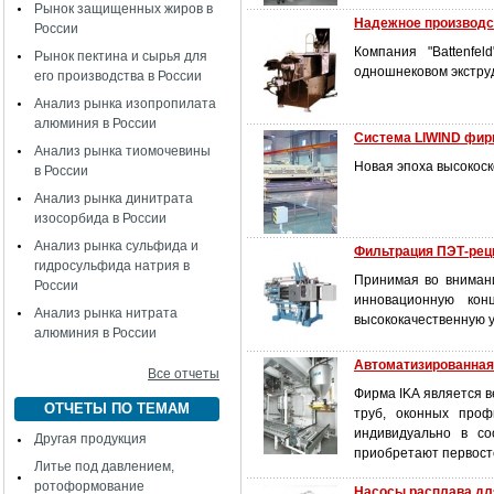
Рынок защищенных жиров в
Надежное производс
России
Компания "Battenfe
Рынок пектина и сырья для
одношнековом экстру
его производства в России
Анализ рынка изопропилата
алюминия в России
Система LIWIND фи
Анализ рынка тиомочевины
Новая эпоха высокоск
в России
Анализ рынка динитрата
изосорбида в России
Анализ рынка сульфида и
Фильтрация ПЭТ-рец
гидросульфида натрия в
Принимая во вниман
России
инновационную кон
Анализ рынка нитрата
высококачественную у
алюминия в России
Автоматизированная
Все отчеты
Фирма IKA является 
ОТЧЕТЫ ПО ТЕМАМ
труб, оконных проф
индивидуально в со
Другая продукция
приобретают первост
Литье под давлением,
ротоформование
Насосы расплава дл