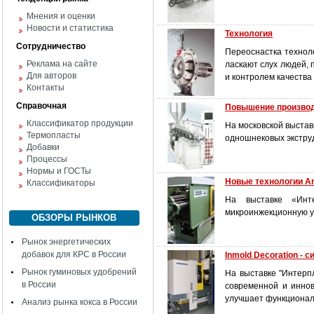
Мнения и оценки
Новости и статистика
Технология
Сотрудничество
Переоснастка технол
Реклама на сайте
ласкают слух людей,
Для авторов
и контролем качества
Контакты
Справочная
Повышение производ
Классификатор продукции
На московской выстав
Термопласты
одношнековых экструд
Добавки
Процессы
Нормы и ГОСТы
Новые технологии A
Классификаторы
На выставке «Инте
микроинжекционную у
ОБЗОРЫ РЫНКОВ
Рынок энергетических
добавок для КРС в России
Inmold Decoration -
Рынок гуминовых удобрений
На выставке "Интерпл
в России
современной и иннов
улучшает функциональ
Анализ рынка кокса в России