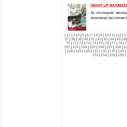
SMART LIP MAXIMIZE
За последние месяц
производства пленки 
1
|
2
|
3
|
4
|
5
|
6
|
7
|
8
|
9
|
10
|
11
|
12
|
1
37
|
38
|
39
|
40
|
41
|
42
|
43
|
44
|
45
|
4
70
|
71
|
72
|
73
|
74
|
75
|
76
|
77
|
78
|
7
102
|
103
|
104
|
105
|
106
|
107
|
108
|
1
|
128
|
129
|
130
|
131
|
132
|
133
|
134
|
153
|
154
|
155
|
156
|