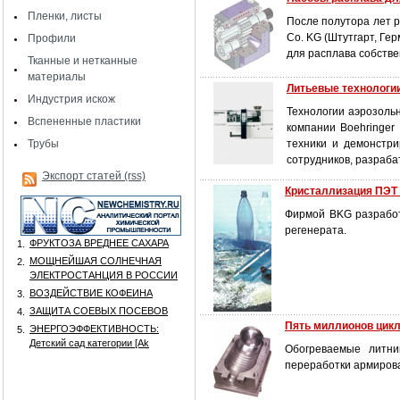
Пленки, листы
После полутора лет р
Co. KG (Штутгарт, Ге
Профили
для расплава собстве
Тканные и нетканные
материалы
Литьевые технологи
Индустрия искож
Технологии аэрозоль
Вспененные пластики
компании Boehringer
Трубы
техники и демонстри
сотрудников, разраб
Экспорт статей (rss)
Кристаллизация ПЭТ 
Фирмой BKG разработ
регенерата.
ФРУКТОЗА ВРЕДНЕЕ САХАРА
1.
МОЩНЕЙШАЯ СОЛНЕЧНАЯ
2.
ЭЛЕКТРОСТАНЦИЯ В РОССИИ
ВОЗДЕЙСТВИЕ КОФЕИНА
3.
ЗАЩИТА СОЕВЫХ ПОСЕВОВ
4.
Пять миллионов цикл
ЭНЕРГОЭФФЕКТИВНОСТЬ:
5.
Детский сад категории [Аk
Обогреваемые литни
переработки армиров