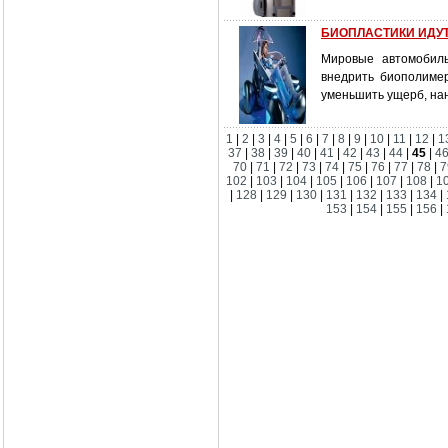
БИОПЛАСТИКИ ИДУТ
Мировые автомобиль
внедрить биополимер
уменьшить ущерб, на
1
|
2
|
3
|
4
|
5
|
6
|
7
|
8
|
9
|
10
|
11
|
12
|
1
37
|
38
|
39
|
40
|
41
|
42
|
43
|
44
|
45
|
4
70
|
71
|
72
|
73
|
74
|
75
|
76
|
77
|
78
|
7
102
|
103
|
104
|
105
|
106
|
107
|
108
|
1
|
128
|
129
|
130
|
131
|
132
|
133
|
134
|
153
|
154
|
155
|
156
|