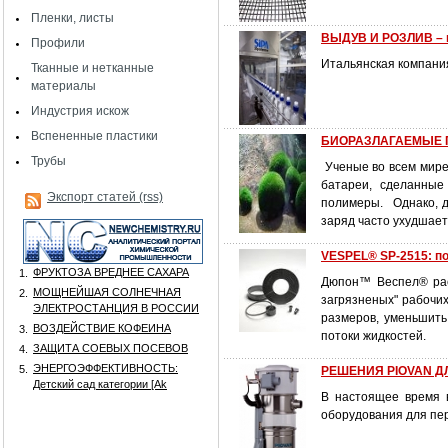
Пленки, листы
ВЫДУВ И РОЗЛИВ – к
Профили
Итальянская компани
Тканные и нетканные
материалы
Индустрия искож
Вспененные пластики
БИОРАЗЛАГАЕМЫЕ 
Трубы
Ученые во всем мире 
батареи, сделанные
Экспорт статей (rss)
полимеры. Однако, д
заряд часто ухудшает
VESPEL® SP-2515: п
ФРУКТОЗА ВРЕДНЕЕ САХАРА
1.
Дюпон™ Веспел® рас
МОЩНЕЙШАЯ СОЛНЕЧНАЯ
2.
загрязненых" рабочи
ЭЛЕКТРОСТАНЦИЯ В РОССИИ
размеров, уменьшить
ВОЗДЕЙСТВИЕ КОФЕИНА
3.
потоки жидкостей.
ЗАЩИТА СОЕВЫХ ПОСЕВОВ
4.
ЭНЕРГОЭФФЕКТИВНОСТЬ:
5.
РЕШЕНИЯ PIOVAN Д
Детский сад категории [Аk
В настоящее время в
оборудования для пе