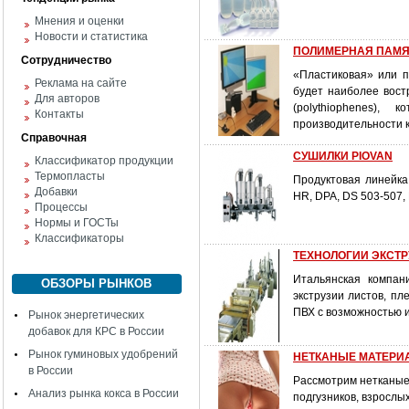
Мнения и оценки
Новости и статистика
ПОЛИМЕРНАЯ ПАМЯТЬ
Сотрудничество
«Пластиковая» или п
Реклама на сайте
будет наиболее вост
Для авторов
(polythiophenes),
Контакты
производительности к
Справочная
СУШИЛКИ PIOVAN
Классификатор продукции
Термопласты
Продуктовая линейка
Добавки
HR, DPA, DS 503-507,
Процессы
Нормы и ГОСТы
Классификаторы
ТЕХНОЛОГИИ ЭКСТР
Итальянская компан
ОБЗОРЫ РЫНКОВ
экструзии листов, пл
ПВХ c возможностью и
Рынок энергетических
добавок для КРС в России
Рынок гуминовых удобрений
НЕТКАНЫЕ МАТЕРИ
в России
Рассмотрим нетканые 
Анализ рынка кокса в России
подгузников, взрослы