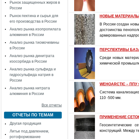
Рынок защищенных жиров в
России
Рынок пектина и сырья для
НОВЫЕ МАТЕРИАЛЫ
его производства в России
В России создан нов
Анализ рынка изопропилата
достоинства пенопол
алюминия в России
армированных надпр
Анализ рынка тиомочевины
в России
ПЕРСПЕКТИВЫ БАЗ
Анализ рынка динитрата
Среди новых материа
изосорбида в России
химической промышлен
Анализ рынка сульфида и
гидросульфида натрия в
России
WEHOARCTIC – ППУ 
Анализ рынка нитрата
Система канализаци
алюминия в России
110 -500 
Все отчеты
ОТЧЕТЫ ПО ТЕМАМ
ПРИМЕНЕНИЕ СЕТОК
Другая продукция
Геосинтетические с
конструкций. Между т
Литье под давлением,
ротоформование