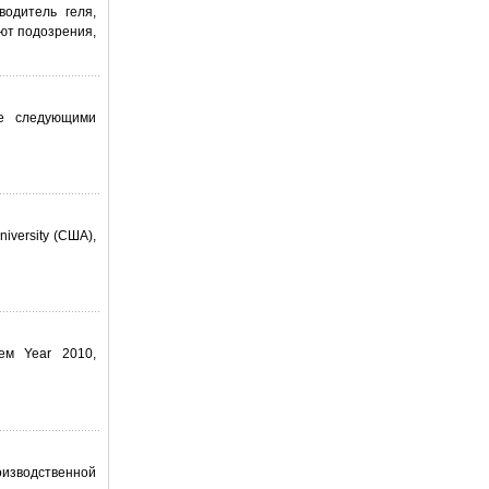
одитель геля,
ют подозрения,
ке следующими
versity (США),
ем Year 2010,
изводственной