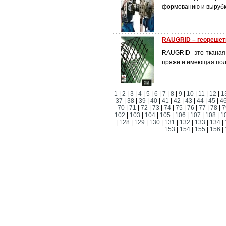
формованию и вырубке
RAUGRID – георешет
RAUGRID- это тканая
пряжи и имеющая пол
1
|
2
|
3
|
4
|
5
|
6
|
7
|
8
|
9
|
10
|
11
|
12
|
1
37
|
38
|
39
|
40
|
41
|
42
|
43
|
44
|
45
|
4
70
|
71
|
72
|
73
|
74
|
75
|
76
|
77
|
78
|
7
102
|
103
|
104
|
105
|
106
|
107
|
108
|
1
|
128
|
129
|
130
|
131
|
132
|
133
|
134
|
153
|
154
|
155
|
156
|