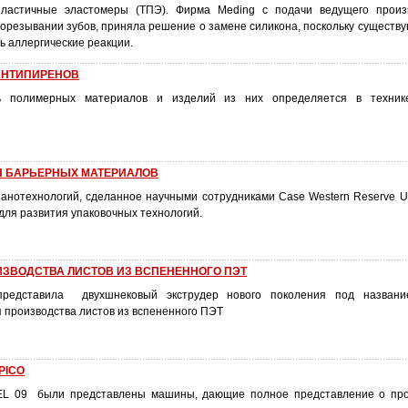
ластичные эластомеры (ТПЭ). Фирма Meding с подачи ведущего произв
орезывании зубов, приняла решение о замене силикона, поскольку существу
ь аллергические реакции.
АНТИПИРЕНОВ
ь полимерных материалов и изделий из них определяется в техни
Я БАРЬЕРНЫХ МАТЕРИАЛОВ
анотехнологий, сделанное научными сотрудниками Case Western Reserve Uni
для развития упаковочных технологий.
ИЗВОДСТВА ЛИСТОВ ИЗ ВСПЕНЕННОГО ПЭТ
представила двухшнековый экструдер нового поколения под названи
 производства листов из вспененного ПЭТ
PICO
L 09 были представлены машины, дающие полное представление о про