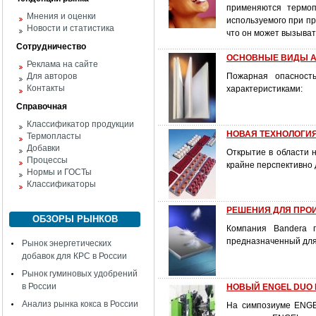
применяются термоп
Мнения и оценки
используемого при пр
Новости и статистика
что он может вызыват
Сотрудничество
ОСНОВНЫЕ ВИДЫ 
Реклама на сайте
Для авторов
Пожарная опасност
Контакты
характеристиками:
Справочная
Классификатор продукции
НОВАЯ ТЕХНОЛОГИ
Термопласты
Добавки
Открытие в области н
Процессы
крайне перспективно 
Нормы и ГОСТы
Классификаторы
РЕШЕНИЯ ДЛЯ ПРО
ОБЗОРЫ РЫНКОВ
Компания Bandera 
предназначенный для
Рынок энергетических
добавок для КРС в России
Рынок гуминовых удобрений
в России
НОВЫЙ ENGEL DUO 
Анализ рынка кокса в России
На симпозиуме ENGE