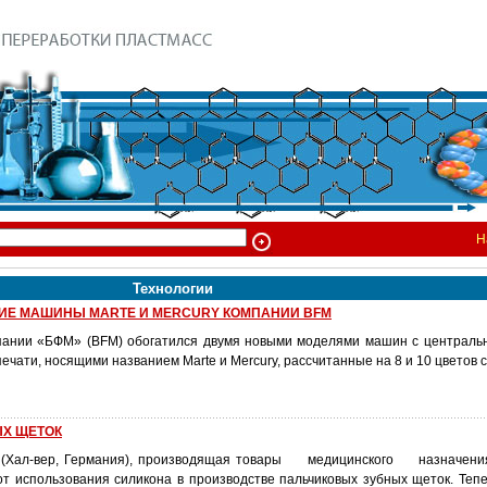
Н
Технологии
ИЕ МАШИНЫ MARTE И MERCURY КОМПАНИИ BFM
мпании «БФМ» (BFM) обогатился двумя новыми моделями машин с централ
ечати, носящими названием Marte и Mercury, рассчитанные на 8 и 10 цветов 
ЫХ ЩЕТОК
(Хал-вер, Германия), производящая товары медицинского назначения
от использования силикона в производстве пальчиковых зубных щеток. Тепе