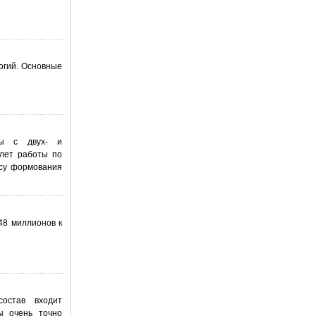
огий. Основные
ты с двух- и
лет работы по
осу формования
48 миллионов к
остав входит
ы очень точно