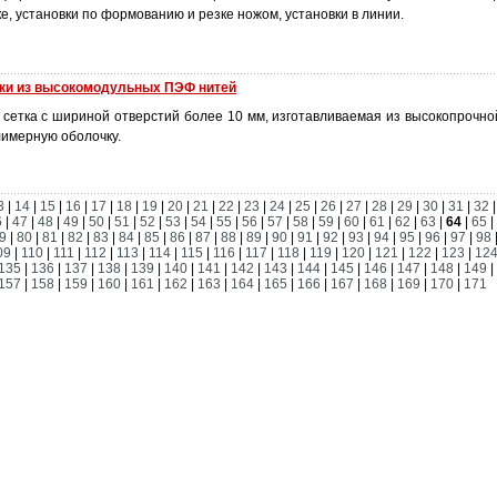
, установки по формованию и резке ножом, установки в линии.
ки из высокомодульных ПЭФ нитей
 сетка с шириной отверстий более 10 мм, изготавливаемая из высокопрочн
имерную оболочку.
3
|
14
|
15
|
16
|
17
|
18
|
19
|
20
|
21
|
22
|
23
|
24
|
25
|
26
|
27
|
28
|
29
|
30
|
31
|
32
6
|
47
|
48
|
49
|
50
|
51
|
52
|
53
|
54
|
55
|
56
|
57
|
58
|
59
|
60
|
61
|
62
|
63
|
64
|
65
|
9
|
80
|
81
|
82
|
83
|
84
|
85
|
86
|
87
|
88
|
89
|
90
|
91
|
92
|
93
|
94
|
95
|
96
|
97
|
98
09
|
110
|
111
|
112
|
113
|
114
|
115
|
116
|
117
|
118
|
119
|
120
|
121
|
122
|
123
|
12
135
|
136
|
137
|
138
|
139
|
140
|
141
|
142
|
143
|
144
|
145
|
146
|
147
|
148
|
149
|
157
|
158
|
159
|
160
|
161
|
162
|
163
|
164
|
165
|
166
|
167
|
168
|
169
|
170
|
171