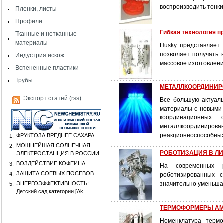
воспроизводить тонк
Пленки, листы
Профили
Гибкая технология 
Тканные и нетканные
материалы
Husky представляет
позволяет получать 
Индустрия искож
массовое изготовлени
Вспененные пластики
Трубы
МЕТАЛЛКООРДИНИРО
Экспорт статей (rss)
Все большую актуал
материалы с новыми 
координационных
металлкоординирова
реакционноспособных
ФРУКТОЗА ВРЕДНЕЕ САХАРА
1.
МОЩНЕЙШАЯ СОЛНЕЧНАЯ
2.
РОБОТИЗАЦИЯ В Л
ЭЛЕКТРОСТАНЦИЯ В РОССИИ
ВОЗДЕЙСТВИЕ КОФЕИНА
3.
На современных р
ЗАЩИТА СОЕВЫХ ПОСЕВОВ
4.
роботизированных с
ЭНЕРГОЭФФЕКТИВНОСТЬ:
значительно уменьша
5.
Детский сад категории [Аk
ТЕРМОФОРМЕРЫ A
Номенклатура терм