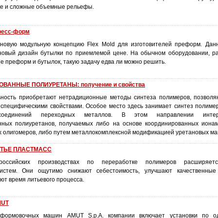
ие и сложные объемные рельефы.
пресс-форм
 новую модульную концепцию Flex Mold для изготовителей преформ. Дан
новый дизайн бутылки по приемлемой цене. На обычном оборудовании, р
е преформ и бутылок, такую задачу едва ли можно решить.
ВАННЫЕ ПОЛИУРЕТАНЫ: получение и свойства
ьность приобретают нетрадиционные методы синтеза полимеров, позвол
специфическими свойствами. Особое место здесь занимает синтез полиме
 соединений переходных металлов. В этом направлении инте
нных полиуретанов, получаемых либо на основе координированных иона
 олигомеров, либо путем металлокомплексной модификацией уретановых ма
ИТЬЕ ПЛАСТМАСС
оссийских производствах по переработке полимеров расширяет
истем. Они ощутимо снижают себестоимость, улучшают качественные
ют время литьевого процесса.
MUT
оформовочных машин AMUT S.p.A. компании включает установки по о