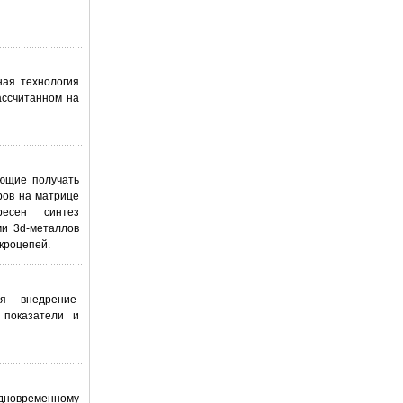
ная технология
ассчитанном на
яющие получать
ров на матрице
ресен синтез
ми 3d-металлов
кроцепей.
ся внедрение
 показатели и
дновременному