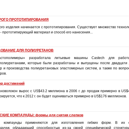
РОГО ПРОТОТИПИРОВАНИЯ
ого изделия начинается с прототипирования. Существует множество технол
- прототипирующий материал и способ его нанесения...
ДОВАНИЕ ДЛЯ ПОЛИУРЕТАНОВ
ластополимеры» разработала литьевые машины Castech для рабо
полиуретанами, которые были разработаны и выпущены после двадцати 
р и производства полиуретановых эластомерных систем, а также по вопр
ров.
р достижений
новолокон вырос с US$43.2 миллиона в 2006 г. до продаж примерно в US$
нозируется, что к 2012 г. он будет оцениваться примерно в US$176 миллионов.
КИЕ КОМПАУНДЫ: формы для снятия слепков
ие компаунды применяются для изготовления гибких форм. В их с
каучук, обладающий способностью из-за своей специфической структур