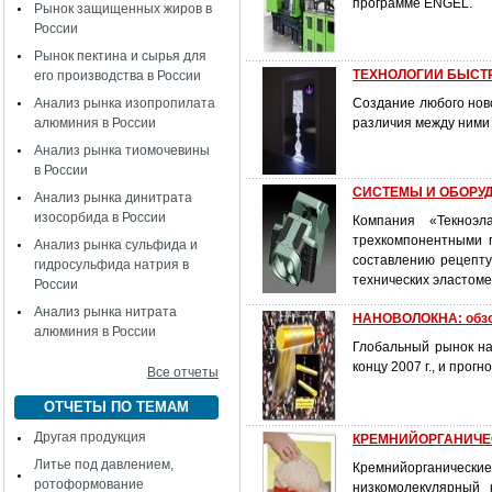
программе ENGEL.
Рынок защищенных жиров в
России
Рынок пектина и сырья для
ТЕХНОЛОГИИ БЫСТ
его производства в России
Анализ рынка изопропилата
Создание любого нов
алюминия в России
различия между ними 
Анализ рынка тиомочевины
в России
СИСТЕМЫ И ОБОРУ
Анализ рынка динитрата
изосорбида в России
Компания «Текноэ
трехкомпонентными 
Анализ рынка сульфида и
составлению рецепту
гидросульфида натрия в
технических эластоме
России
Анализ рынка нитрата
НАНОВОЛОКНА: обзо
алюминия в России
Глобальный рынок на
концу 2007 г., и прог
Все отчеты
ОТЧЕТЫ ПО ТЕМАМ
Другая продукция
КРЕМНИЙОРГАНИЧЕС
Литье под давлением,
Кремнийорганическ
ротоформование
низкомолекулярный 