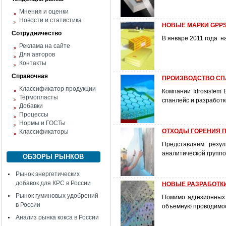
Мнения и оценки
Новости и статистика
НОВЫЕ МАРКИ GPPS
Сотрудничество
В январе 2011 года 
Реклама на сайте
Для авторов
Контакты
Справочная
ПРОИЗВОДСТВО СПАН
Классификатор продукции
Компании Idrosistem
Термопласты
спанлейс и разработк
Добавки
Процессы
Нормы и ГОСТы
ОТХОДЫ ГОРЕНИЯ 
Классификаторы
Представляем резул
аналитической группо
ОБЗОРЫ РЫНКОВ
Рынок энергетических
добавок для КРС в России
НОВЫЕ РАЗРАБОТКИ
Рынок гуминовых удобрений
Помимо адгезионных
в России
объемную проводимос
Анализ рынка кокса в России