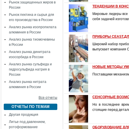
Рынок защищенных жиров в
ТЕНДЕНЦИИ В КОНС
России
Мировые лидеры все 
Рынок пектина и сырья для
себя задачей изготов
его производства в России
Анализ рынка изопропилата
алюминия в России
ПРИБОРЫ CEAST.Д
Анализ рынка тиомочевины
Широкий набор прибо
в России
выпускает компания C
Анализ рынка динитрата
изосорбида в России
Анализ рынка сульфида и
НОВЫЕ МЕТОДЫ УМ
гидросульфида натрия в
Поставщики механизм
России
Анализ рынка нитрата
алюминия в России
СЕНСОРНЫЕ ВОЗМ
Все отчеты
Но в последнее вре
ОТЧЕТЫ ПО ТЕМАМ
стоящие перед деталя
Другая продукция
Литье под давлением,
ротоформование
ОБОРУДОВАНИЕ ДЛ