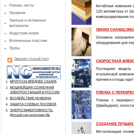
Пленки, листы
Китайская компания Z
120 километрах от Ша
Профили
компаундирования пла
Тканные и нетканные
материалы
ЛИНИИ CHANGLONG
Индустрия искож
Основное направлени
Вспененные пластики
оборудования для пе
Трубы
Экспорт статей (rss)
СКОРОСТНАЯ ФЛЕКС
Последняя модель 
итальянской компание
причем в отходы идет
ФРУКТОЗА ВРЕДНЕЕ САХАРА
1.
МОЩНЕЙШАЯ СОЛНЕЧНАЯ
2.
ЭЛЕКТРОСТАНЦИЯ В РОССИИ
ПЛЕНКА С ПЕРЕКР
ВОЗДЕЙСТВИЕ КОФЕИНА
3.
Пленка с перекрест
ЗАЩИТА СОЕВЫХ ПОСЕВОВ
4.
(Швейцария), сопоста
ЭНЕРГОЭФФЕКТИВНОСТЬ:
5.
Детский сад категории [Аk
СОЗДАНИЕ ЛУЧШИХ
Металлизация полиме