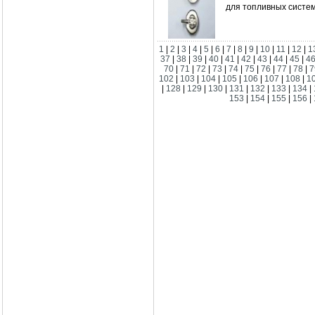
для топливных систем
1
|
2
|
3
|
4
|
5
|
6
|
7
|
8
|
9
|
10
|
11
|
12
|
1
37
|
38
|
39
|
40
|
41
|
42
|
43
|
44
|
45
|
4
70
|
71
|
72
|
73
|
74
|
75
|
76
|
77
|
78
|
7
102
|
103
|
104
|
105
|
106
|
107
|
108
|
1
|
128
|
129
|
130
|
131
|
132
|
133
|
134
|
153
|
154
|
155
|
156
|