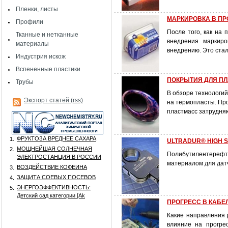
Пленки, листы
МАРКИРОВКА В ПР
Профили
После того, как на
Тканные и нетканные
внедрения маркиро
материалы
внедрению. Это ста
Индустрия искож
Вспененные пластики
ПОКРЫТИЯ ДЛЯ ПЛА
Трубы
В обзоре технологий
Экспорт статей (rss)
на термопласты. Про
пластмасс затрудня
ФРУКТОЗА ВРЕДНЕЕ САХАРА
1.
ULTRADUR® HIGH S
МОЩНЕЙШАЯ СОЛНЕЧНАЯ
2.
Полибутилентерефта
ЭЛЕКТРОСТАНЦИЯ В РОССИИ
материалом для датч
ВОЗДЕЙСТВИЕ КОФЕИНА
3.
ЗАЩИТА СОЕВЫХ ПОСЕВОВ
4.
ЭНЕРГОЭФФЕКТИВНОСТЬ:
5.
Детский сад категории [Аk
ПРОГРЕСС В КАБЕЛЬ
Какие направления 
влияние на прогре