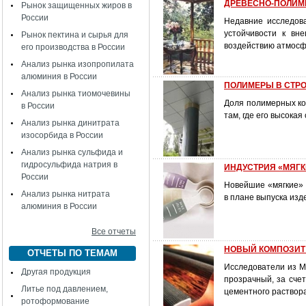
ДРЕВЕСНО-ПОЛИМЕ
Рынок защищенных жиров в
России
Недавние исследов
устойчивости к вн
Рынок пектина и сырья для
воздействию атмосф
его производства в России
Анализ рынка изопропилата
алюминия в России
ПОЛИМЕРЫ В СТРОИТ
Анализ рынка тиомочевины
Доля полимерных ко
в России
там, где его высока
Анализ рынка динитрата
изосорбида в России
Анализ рынка сульфида и
гидросульфида натрия в
ИНДУСТРИЯ «МЯГКИХ
России
Новейшие «мягкие» 
Анализ рынка нитрата
в плане выпуска из
алюминия в России
Все отчеты
НОВЫЙ КОМПОЗИТ: п
ОТЧЕТЫ ПО ТЕМАМ
Исследователи из Ми
Другая продукция
прозрачный, за сче
Литье под давлением,
цементного раствора
ротоформование