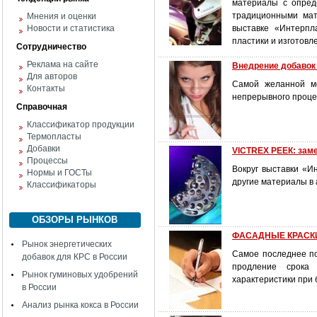
материалы с опред
традиционными мат
Мнения и оценки
Новости и статистика
выставке «Интерпл
пластики и изготовл
Сотрудничество
Реклама на сайте
Внедрение добавок 
Для авторов
Самой желанной ме
Контакты
непрерывного проце
Справочная
Классификатор продукции
Термопласты
Добавки
VICTREX РЕЕК: зам
Процессы
Вокруг выставки «И
Нормы и ГОСТы
другие материалы в 
Классификаторы
ОБЗОРЫ РЫНКОВ
ФАСАДНЫЕ КРАСКИ:
Рынок энергетических
Самое последнее по
добавок для КРС в России
продление срока 
Рынок гуминовых удобрений
характеристики при
в России
Анализ рынка кокса в России