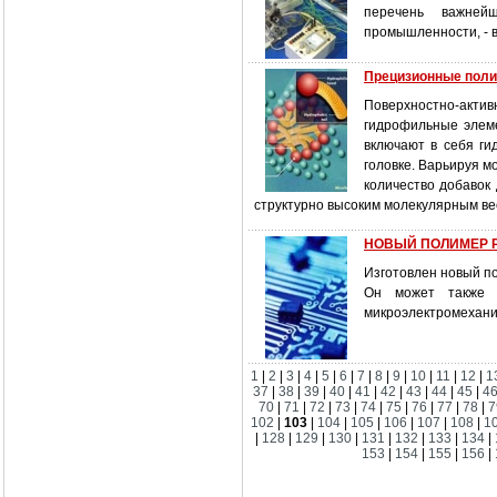
перечень важней
промышленности, - 
Прецизионные поли
Поверхностно-акт
гидрофильные элем
включают в себя ги
головке. Варьируя м
количество добавок
структурно высоким молекулярным ве
НОВЫЙ ПОЛИМЕР PE
Изготовлен новый п
Он может также и
микроэлектромехани
1
|
2
|
3
|
4
|
5
|
6
|
7
|
8
|
9
|
10
|
11
|
12
|
1
37
|
38
|
39
|
40
|
41
|
42
|
43
|
44
|
45
|
4
70
|
71
|
72
|
73
|
74
|
75
|
76
|
77
|
78
|
7
102
|
103
|
104
|
105
|
106
|
107
|
108
|
1
|
128
|
129
|
130
|
131
|
132
|
133
|
134
|
153
|
154
|
155
|
156
|