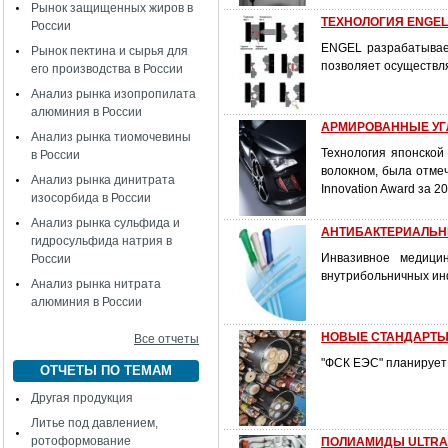
Рынок защищенных жиров в
ТЕХНОЛОГИЯ ENGEL
России
ENGEL разрабатывает
Рынок пектина и сырья для
позволяет осуществля
его производства в России
Анализ рынка изопропилата
алюминия в России
АРМИРОВАННЫЕ УГЛ
Анализ рынка тиомочевины
Технология японской
в России
волокном, была отмеч
Анализ рынка динитрата
Innovation Award за 201
изосорбида в России
Анализ рынка сульфида и
АНТИБАКТЕРИАЛЬН
гидросульфида натрия в
Инвазивное медицин
России
внутрибольничных ин
Анализ рынка нитрата
алюминия в России
НОВЫЕ СТАНДАРТЫ 
Все отчеты
"ФСК ЕЭС" планирует 
ОТЧЕТЫ ПО ТЕМАМ
Другая продукция
Литье под давлением,
ротоформование
ПОЛИАМИДЫ ULTRAM