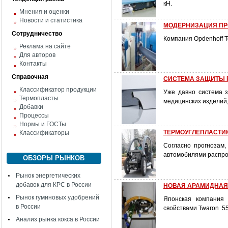
кН.
Мнения и оценки
Новости и статистика
МОДЕРНИЗАЦИЯ ПР
Сотрудничество
Компания Opdenhoff 
Реклама на сайте
Для авторов
Контакты
Справочная
СИСТЕМА ЗАЩИТЫ 
Классификатор продукции
Уже давно система 
Термопласты
медицинских изделий
Добавки
Процессы
Нормы и ГОСТы
ТЕРМОУГЛЕПЛАСТИ
Классификаторы
Согласно прогнозам
автомобилями распро
ОБЗОРЫ РЫНКОВ
Рынок энергетических
добавок для КРС в России
НОВАЯ АРАМИДНАЯ 
Рынок гуминовых удобрений
Японская компания 
в России
свойствами Twaron 5
Анализ рынка кокса в России