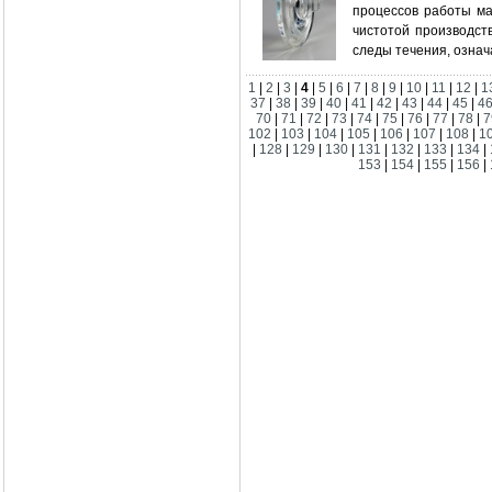
процессов работы ма
чистотой производст
следы течения, означ
1
|
2
|
3
|
4
|
5
|
6
|
7
|
8
|
9
|
10
|
11
|
12
|
1
37
|
38
|
39
|
40
|
41
|
42
|
43
|
44
|
45
|
4
70
|
71
|
72
|
73
|
74
|
75
|
76
|
77
|
78
|
7
102
|
103
|
104
|
105
|
106
|
107
|
108
|
1
|
128
|
129
|
130
|
131
|
132
|
133
|
134
|
153
|
154
|
155
|
156
|