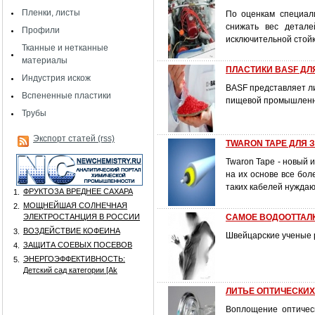
Пленки, листы
По оценкам специал
снижать вес детале
Профили
исключительной стойк
Тканные и нетканные
материалы
ПЛАСТИКИ BASF Д
Индустрия искож
BASF представляет ли
Вспененные пластики
пищевой промышленн
Трубы
Экспорт статей (rss)
TWARON TAPE ДЛЯ
Twaron Tape - новый 
на их основе все бо
таких кабелей нуждаю
ФРУКТОЗА ВРЕДНЕЕ САХАРА
1.
МОЩНЕЙШАЯ СОЛНЕЧНАЯ
2.
ЭЛЕКТРОСТАНЦИЯ В РОССИИ
САМОЕ ВОДООТТАЛ
ВОЗДЕЙСТВИЕ КОФЕИНА
3.
Швейцарские ученые 
ЗАЩИТА СОЕВЫХ ПОСЕВОВ
4.
ЭНЕРГОЭФФЕКТИВНОСТЬ:
5.
Детский сад категории [Аk
ЛИТЬЕ ОПТИЧЕСКИХ
Воплощение оптичес