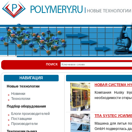
ПОИСК
НАВИГАЦИЯ
НОВАЯ СИСТЕМА H
Новые технологии
Компания Husky Inj
Новинки
необходимости откры
Технологии
Подбор оборудования
Блоги производителей
ТПА SYSTEC УСИЛИЕ
Поставщики
Машина для литья под
Производители
GmbH подверглась да
Тенденции рынка