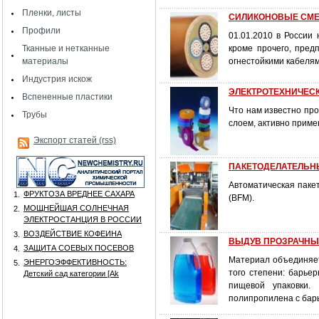
Пленки, листы
СИЛИКОНОВЫЕ СМЕ
Профили
01.01.2010 в России
Тканные и нетканные
кроме прочего, пред
материалы
огнестойкими кабелям
Индустрия искож
ЭЛЕКТРОТЕХНИЧЕСК
Вспененные пластики
Что нам известно про
Трубы
слоем, активно приме
Экспорт статей (rss)
ПАКЕТОДЕЛАТЕЛЬН
Автоматическая паке
ФРУКТОЗА ВРЕДНЕЕ САХАРА
1.
(BFM).
МОЩНЕЙШАЯ СОЛНЕЧНАЯ
2.
ЭЛЕКТРОСТАНЦИЯ В РОССИИ
ВОЗДЕЙСТВИЕ КОФЕИНА
3.
ВЫДУВ ПРОЗРАЧНЫ
ЗАЩИТА СОЕВЫХ ПОСЕВОВ
4.
Материал объединяет
ЭНЕРГОЭФФЕКТИВНОСТЬ:
5.
того степени: барье
Детский сад категории [Аk
пищевой упаковки.
полипропилена с барь