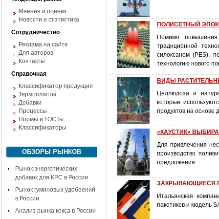
Мнения и оценки
Новости и статистика
ПОЛИСЕТНЫЙ ЭПОК
Сотрудничество
Помимо повышения 
Реклама на сайте
традиционной техно
Для авторов
силоксаном (PES), п
Контакты
технологию нового по
Справочная
ВИДЫ РАСТИТЕЛЬН
Классификатор продукции
Целлюлоза и натура
Термопласты
которые используютс
Добавки
Процессы
продуктов на основе 
Нормы и ГОСТы
Классификаторы
«КАУСТИК» ВЫБИР
Для привлечения нес
ОБЗОРЫ РЫНКОВ
производство поливи
предложения.
Рынок энергетических
добавок для КРС в России
ЗАКРЫВАЮЩИЕСЯ П
Рынок гуминовых удобрений
Итальянская компан
в России
пакетиков и модель S
Анализ рынка кокса в России