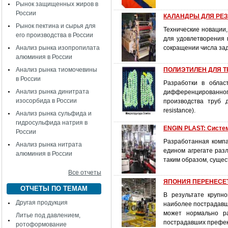
Рынок защищенных жиров в
России
КАЛАНДРЫ ДЛЯ РЕЗИ
Рынок пектина и сырья для
Технические новации
его производства в России
для удовлетворения 
Анализ рынка изопропилата
сокращении числа за
алюминия в России
Анализ рынка тиомочевины
ПОЛИЭТИЛЕН ДЛЯ 
в России
Разработки в облас
Анализ рынка динитрата
дифференцированно
изосорбида в России
производства труб 
resistance).
Анализ рынка сульфида и
гидросульфида натрия в
ENGIN PLAST: Систе
России
Разработанная компа
Анализ рынка нитрата
едином агрегате раз
алюминия в России
таким образом, сущес
Все отчеты
ЯПОНИЯ ПЕРЕНЕСЕ
ОТЧЕТЫ ПО ТЕМАМ
В результате крупн
Другая продукция
наиболее пострадавши
может нормально ра
Литье под давлением,
пострадавших префек
ротоформование