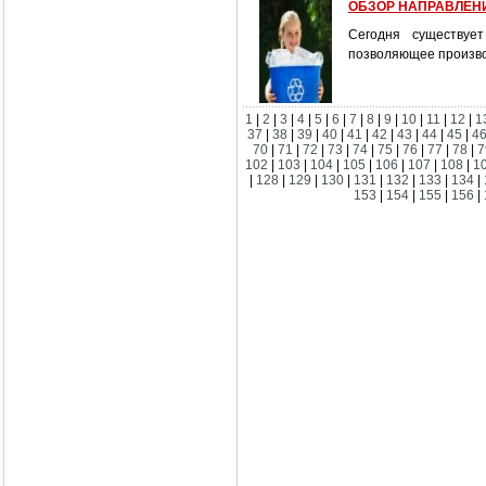
ОБЗОР НАПРАВЛЕНИ
Сегодня существуе
позволяющее произво
1
|
2
|
3
|
4
|
5
|
6
|
7
|
8
|
9
|
10
|
11
|
12
|
1
37
|
38
|
39
|
40
|
41
|
42
|
43
|
44
|
45
|
4
70
|
71
|
72
|
73
|
74
|
75
|
76
|
77
|
78
|
7
102
|
103
|
104
|
105
|
106
|
107
|
108
|
1
|
128
|
129
|
130
|
131
|
132
|
133
|
134
|
153
|
154
|
155
|
156
|