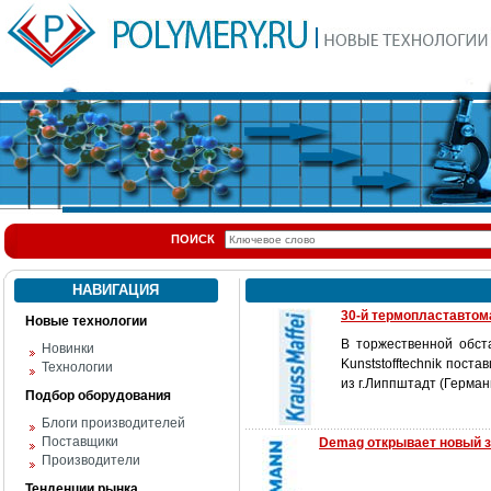
ПОИСК
НАВИГАЦИЯ
30-й термопластавтом
Новые технологии
В торжественной обст
Новинки
Kunststofftechnik пос
Технологии
из г.Липпштадт (Герман
Подбор оборудования
Блоги производителей
Поставщики
Demag открывает новый з
Производители
Тенденции рынка