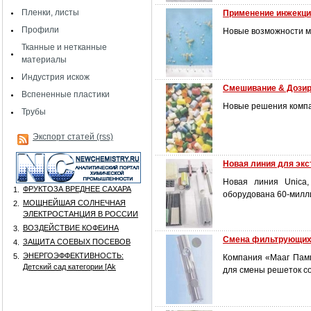
Пленки, листы
Применение инжекци
Профили
Новые возможности ми
Тканные и нетканные
материалы
Индустрия искож
Смешивание & Дози
Вспененные пластики
Новые решения компа
Трубы
Экспорт статей (rss)
Новая линия для эк
Новая линия Unica,
ФРУКТОЗА ВРЕДНЕЕ САХАРА
1.
оборудована 60-милл
МОЩНЕЙШАЯ СОЛНЕЧНАЯ
2.
ЭЛЕКТРОСТАНЦИЯ В РОССИИ
ВОЗДЕЙСТВИЕ КОФЕИНА
3.
Смена фильтрующих
ЗАЩИТА СОЕВЫХ ПОСЕВОВ
4.
ЭНЕРГОЭФФЕКТИВНОСТЬ:
5.
Компания «Мааг Памп
Детский сад категории [Аk
для смены решеток с