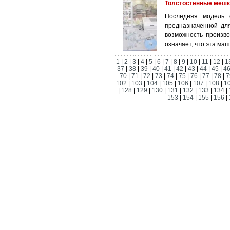
Толстостенные мешк
Последняя модель с
предназначенной для
возможность произво
означает, что эта ма
1
|
2
|
3
|
4
|
5
|
6
|
7
|
8
|
9
|
10
|
11
|
12
|
1
37
|
38
|
39
|
40
|
41
|
42
|
43
|
44
|
45
|
4
70
|
71
|
72
|
73
|
74
|
75
|
76
|
77
|
78
|
7
102
|
103
|
104
|
105
|
106
|
107
|
108
|
1
|
128
|
129
|
130
|
131
|
132
|
133
|
134
|
153
|
154
|
155
|
156
|