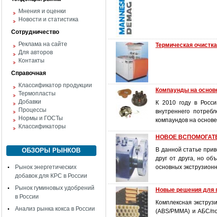
Мнения и оценки
Новости и статистика
Сотрудничество
Реклама на сайте
Термическая очистка
Для авторов
Контакты
Справочная
Классификатор продукции
Компаунды на основ
Термопласты
Добавки
К 2010 году в Росс
Процессы
внутреннего потреб
Нормы и ГОСТы
компаундов на основ
Классификаторы
НОВОЕ ВСПОМОГАТ
В данной статье при
ОБЗОРЫ РЫНКОВ
друг от друга, но о
Рынок энергетических
основных экструзион
добавок для КРС в России
Рынок гуминовых удобрений
Новые решения для 
в России
Комплексная экструз
Анализ рынка кокса в России
(ABS/PMMA) и АБС/по