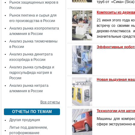
труб от «Сика» (Sica
Рынок защищенных жиров в
России
Композиты из дерева
Рынок пектина и сырья для
21 июня этого года к
его производства в России
встречу со своими 
Анализ рынка изопропилата
дерево-пластмасса 
алюминия в России
значительные средств
Анализ рынка тиомочевины
в России
Эффективные робо
Анализ рынка динитрата
изосорбида в России
Анализ рынка сульфида и
гидросульфида натрия в
России
Новая выдувная маш
Анализ рынка нитрата
алюминия в России
Все отчеты
Технологии для авто
ОТЧЕТЫ ПО ТЕМАМ
Машины для компресс
Другая продукция
сфере экструзионно-
Литье под давлением,
ротоформование