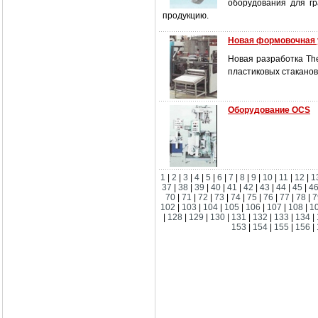
оборудования для гр
продукцию.
Новая формовочная 
Новая разработка Th
пластиковых стакано
Оборудование OCS
1
|
2
|
3
|
4
|
5
|
6
|
7
|
8
|
9
|
10
|
11
|
12
|
1
37
|
38
|
39
|
40
|
41
|
42
|
43
|
44
|
45
|
4
70
|
71
|
72
|
73
|
74
|
75
|
76
|
77
|
78
|
7
102
|
103
|
104
|
105
|
106
|
107
|
108
|
1
|
128
|
129
|
130
|
131
|
132
|
133
|
134
|
153
|
154
|
155
|
156
|