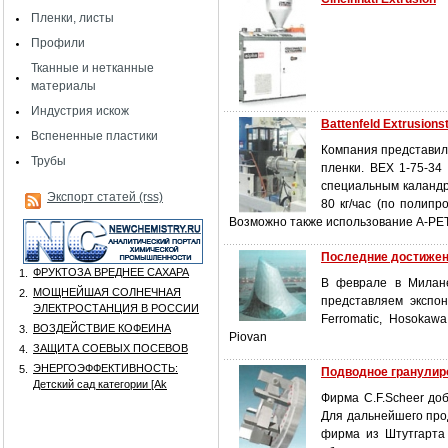
Пленки, листы
Профили
Тканные и нетканные
материалы
Индустрия искож
Battenfeld Extrusions
Вспененные пластики
Компания представила
Трубы
пленки. ВЕХ 1-75-34
специальным каландр
Экспорт статей (rss)
80 кг/час (по полип
Возможно также использование А-РЕТ
Последние достижени
ФРУКТОЗА ВРЕДНЕЕ САХАРА
1.
В феврале в Милане
МОЩНЕЙШАЯ СОЛНЕЧНАЯ
2.
представляем экспона
ЭЛЕКТРОСТАНЦИЯ В РОССИИ
Ferromatic, Hosokawa 
ВОЗДЕЙСТВИЕ КОФЕИНА
3.
Piovan
ЗАЩИТА СОЕВЫХ ПОСЕВОВ
4.
ЭНЕРГОЭФФЕКТИВНОСТЬ:
5.
Подводное гранулир
Детский сад категории [Аk
Фирма C.F.Scheer до
Для дальнейшего про
фирма из Штутгарта