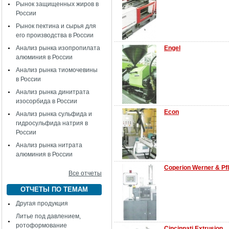
Рынок защищенных жиров в
России
Рынок пектина и сырья для
его производства в России
Анализ рынка изопропилата
Engel
алюминия в России
Анализ рынка тиомочевины
в России
Анализ рынка динитрата
изосорбида в России
Econ
Анализ рынка сульфида и
гидросульфида натрия в
России
Анализ рынка нитрата
алюминия в России
Coperion Werner & Pfl
Все отчеты
ОТЧЕТЫ ПО ТЕМАМ
Другая продукция
Литье под давлением,
ротоформование
Cincinnati Extrusion