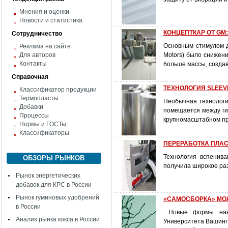
Мнения и оценки
Новости и статистика
КОНЦЕПТКАР ОТ GM:
Сотрудничество
Основным стимулом д
Реклама на сайте
Для авторов
Motors) было снижен
Контакты
больше массы, создав
Справочная
ТЕХНОЛОГИЯ SLEEVE
Классификатор продукции
Термопласты
Необычная технологи
Добавки
помещается между ги
Процессы
крупномасштабном п
Нормы и ГОСТы
Классификаторы
ПЕРЕРАБОТКА ПЛАСТ
Технология вспенив
ОБЗОРЫ РЫНКОВ
получила широкое раз
Рынок энергетических
добавок для КРС в России
Рынок гуминовых удобрений
«САМОСБОРКА» МО
в России
Новые формы нанор
Анализ рынка кокса в России
Университета Вашинг