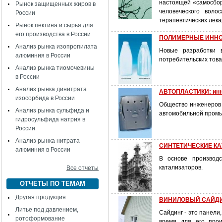
настоящей «самосбор
Рынок защищенных жиров в
человеческого воло
России
терапевтических лека
Рынок пектина и сырья для
его производства в России
ПОЛИМЕРНЫЕ ИННОВА
Анализ рынка изопропилата
Новые разработки 
алюминия в России
потребительских тов
Анализ рынка тиомочевины
в России
Анализ рынка динитрата
АВТОПЛАСТИКИ: инн
изосорбида в России
Общество инженеров 
Анализ рынка сульфида и
автомобильной промы
гидросульфида натрия в
России
Анализ рынка нитрата
СИНТЕТИЧЕСКИЕ КАУЧ
алюминия в России
В основе производс
катализаторов.
Все отчеты
ОТЧЕТЫ ПО ТЕМАМ
Другая продукция
ВИНИЛОВЫЙ САЙДИНГ
Литье под давлением,
Сайдинг - это панел
ротоформование
время для его прои