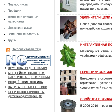
однородного компау
Пленки, листы
различного состава.
Профили
Тканные и нетканные
УДЛИНИТЕЛИ ЦЕПИ в
материалы
Новая добавка спосо
Индустрия искож
поликарбонатах для в
Вспененные пластики
Трубы
ИНТЕРАКТИВНАЯ П
Экспорт статей (rss)
Меняющийся стиль ж
удобными и эффектив
ФРУКТОЗА ВРЕДНЕЕ САХАРА
1.
ГЕРМЕТИКИ «БУТИЗОЛ
МОЩНЕЙШАЯ СОЛНЕЧНАЯ
2.
ЭЛЕКТРОСТАНЦИЯ В РОССИИ
Внедрение в строите
ВОЗДЕЙСТВИЕ КОФЕИНА
3.
герметиков Бутизол
ЗАЩИТА СОЕВЫХ ПОСЕВОВ
4.
существенный техник
ЭНЕРГОЭФФЕКТИВНОСТЬ:
5.
Детский сад категории [Аk
СВОЙСТВА ПВХ-ПЛ
В 2006-2010 гг. рост 