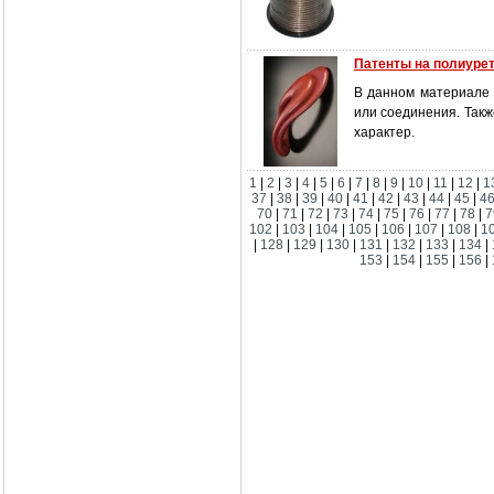
Патенты на полиуре
В данном материале 
или соединения. Так
характер.
1
|
2
|
3
|
4
|
5
|
6
|
7
|
8
|
9
|
10
|
11
|
12
|
1
37
|
38
|
39
|
40
|
41
|
42
|
43
|
44
|
45
|
4
70
|
71
|
72
|
73
|
74
|
75
|
76
|
77
|
78
|
7
102
|
103
|
104
|
105
|
106
|
107
|
108
|
1
|
128
|
129
|
130
|
131
|
132
|
133
|
134
|
153
|
154
|
155
|
156
|