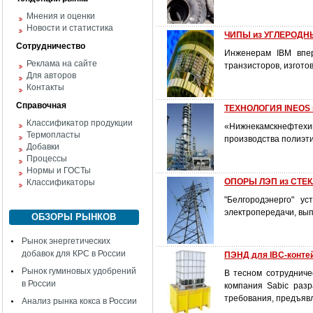
Мнения и оценки
Новости и статистика
ЧИПЫ из УГЛЕРОДН
Сотрудничество
Инженерам IBM впер
Реклама на сайте
транзисторов, изгото
Для авторов
Контакты
Справочная
ТЕХНОЛОГИЯ INEOS 
Классификатор продукции
«Нижнекамскнефтехи
Термопласты
производства полиэти
Добавки
Процессы
Нормы и ГОСТы
ОПОРЫ ЛЭП из СТЕ
Классификаторы
"Белгородэнерго" у
электропередачи, вы
ОБЗОРЫ РЫНКОВ
Рынок энергетических
добавок для КРС в России
ПЭНД для IBC-конте
Рынок гуминовых удобрений
В тесном сотруднич
в России
компания Sabic раз
требования, предъяв
Анализ рынка кокса в России