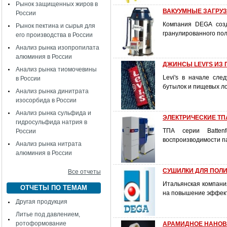
Рынок защищенных жиров в
ВАКУУМНЫЕ ЗАГРУЗ
России
Компания DEGA созд
Рынок пектина и сырья для
гранулированного пол
его производства в России
Анализ рынка изопропилата
алюминия в России
ДЖИНСЫ LEVI'S ИЗ
Анализ рынка тиомочевины
Levi's в начале сл
в России
бутылок и пищевых л
Анализ рынка динитрата
изосорбида в России
Анализ рынка сульфида и
ЭЛЕКТРИЧЕСКИЕ ТП
гидросульфида натрия в
ТПА серии Battenf
России
воспроизводимости п
Анализ рынка нитрата
алюминия в России
СУШИЛКИ ДЛЯ ПОЛ
Все отчеты
Итальянская компани
ОТЧЕТЫ ПО ТЕМАМ
на повышение эффект
Другая продукция
Литье под давлением,
ротоформование
АРАМИДНОЕ НАНО