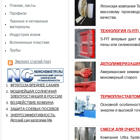
Пленки, листы
Японская компания Te
массовому производ
Профили
качества.
Тканные и нетканные
материалы
ТЕХНОЛОГИЯ (S-FIT) 
Индустрия искож
S-FIT впервые дает 
Вспененные пластики
пены или силиконово
Трубы
Экспорт статей (rss)
ДЕПОЛИМЕРИЗАЦИЯ
Американские химики
мономерный стирол.
ФРУКТОЗА ВРЕДНЕЕ САХАРА
1.
МОЩНЕЙШАЯ СОЛНЕЧНАЯ
2.
ЭЛЕКТРОСТАНЦИЯ В РОССИИ
ТЕРМОПЛАСТАВТОМА
ВОЗДЕЙСТВИЕ КОФЕИНА
3.
Основной особенност
ЗАЩИТА СОЕВЫХ ПОСЕВОВ
4.
энергии и высокой то
ЭНЕРГОЭФФЕКТИВНОСТЬ:
5.
Детский сад категории [Аk
СМЕСИ ДЛЯ ОЧИСТК
Компания Ultra Sys