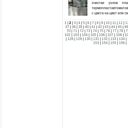
очистки узлов пл
термопластавтомат
с цвета на цвет или 
1
|
2
|
3
|
4
|
5
|
6
|
7
|
8
|
9
|
10
|
11
|
12
|
1
37
|
38
|
39
|
40
|
41
|
42
|
43
|
44
|
45
|
4
70
|
71
|
72
|
73
|
74
|
75
|
76
|
77
|
78
|
7
102
|
103
|
104
|
105
|
106
|
107
|
108
|
1
|
128
|
129
|
130
|
131
|
132
|
133
|
134
|
153
|
154
|
155
|
156
|