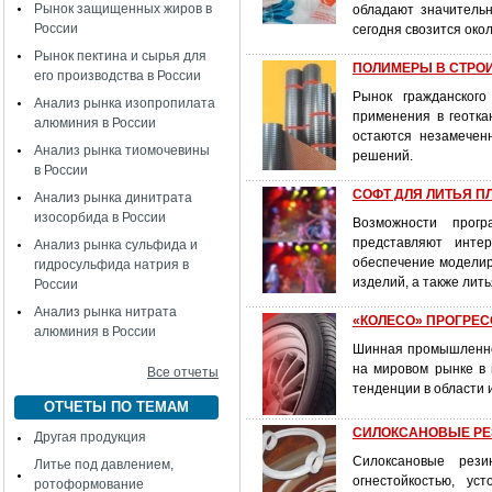
Рынок защищенных жиров в
обладают значительн
России
сегодня свозится ок
Рынок пектина и сырья для
ПОЛИМЕРЫ В СТРОИТЕЛ
его производства в России
Рынок гражданского
Анализ рынка изопропилата
применения в геотка
алюминия в России
остаются незамечен
Анализ рынка тиомочевины
решений.
в России
СОФТ ДЛЯ ЛИТЬЯ 
Анализ рынка динитрата
изосорбида в России
Возможности прогр
представляют инте
Анализ рынка сульфида и
обеспечение моделир
гидросульфида натрия в
изделий, а также лит
России
Анализ рынка нитрата
«КОЛЕСО» ПРОГРЕ
алюминия в России
Шинная промышленнос
на мировом рынке в 
Все отчеты
тенденции в области 
ОТЧЕТЫ ПО ТЕМАМ
СИЛОКСАНОВЫЕ РЕЗИ
Другая продукция
Силоксановые рези
Литье под давлением,
огнестойкостью, ус
ротоформование