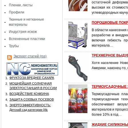
остаточной деформац
Пленки, листы
высокая их стоимост
Профили
углеводородных каучу
Тканные и нетканные
ПОРОШКОВЫЕ ПОКРЫ
материалы
В области нанесения 
Индустрия искож
разработке и внедре
Вспененные пластики
включая гибкость п
материала…
Трубы
ТРЕХМЕРНОЕ ВЫДУВН
Экспорт статей (rss)
Хотя население Ново
Америки, наконец-то,
ФРУКТОЗА ВРЕДНЕЕ САХАРА
1.
МОЩНЕЙШАЯ СОЛНЕЧНАЯ
2.
ТЕРМОУСАДОЧНЫЕ ЭТ
ЭЛЕКТРОСТАНЦИЯ В РОССИИ
ВОЗДЕЙСТВИЕ КОФЕИНА
Термоусадочные пла
3.
термоусадочная тех
ЗАЩИТА СОЕВЫХ ПОСЕВОВ
4.
обеспечивает визуа
ЭНЕРГОЭФФЕКТИВНОСТЬ:
5.
материалов и процесс
Детский сад категории [Аk
более 10% в год…
ЖИДКИЕ СИЛИКОНЫ: