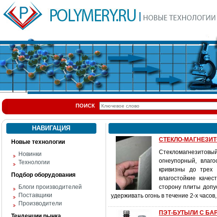
ПОИСК
НАВИГАЦИЯ
СТЕКЛО-МАГНЕЗИТОВ
Новые технологии
Стекломагнезитовый
Новинки
огнеупорный, влаг
Технологии
кривизны до трех 
Подбор оборудования
влагостойкие каче
Блоги производителей
сторону плиты допу
Поставщики
удерживать огонь в течение 2-х часов
Производители
ПЭТ-БУТЫЛИ С БАР
Тенденции рынка