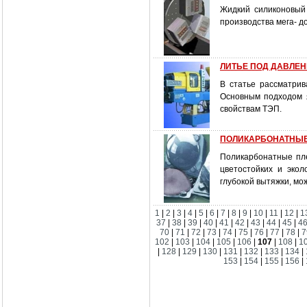
Жидкий силиконовый
производства мега- д
ЛИТЬЕ ПОД ДАВЛЕНИ
В статье рассматри
Основным подходом я
свойствам ТЭП.
ПОЛИКАРБОНАТНЫЕ
Поликарбонатные пле
цветостойких и эко
глубокой вытяжки, м
1
|
2
|
3
|
4
|
5
|
6
|
7
|
8
|
9
|
10
|
11
|
12
|
1
37
|
38
|
39
|
40
|
41
|
42
|
43
|
44
|
45
|
4
70
|
71
|
72
|
73
|
74
|
75
|
76
|
77
|
78
|
7
102
|
103
|
104
|
105
|
106
|
107
|
108
|
1
|
128
|
129
|
130
|
131
|
132
|
133
|
134
|
153
|
154
|
155
|
156
|