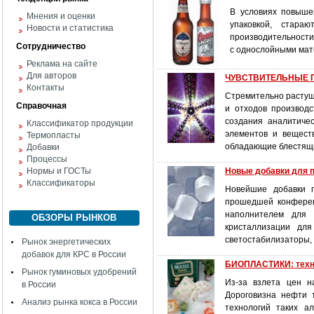
В условиях повыше
Мнения и оценки
упаковкой, стар
Новости и статистика
производительности.
Сотрудничество
с однослойными мат
Реклама на сайте
Для авторов
ЧУВСТВИТЕЛЬНЫЕ
Контакты
Стремительно растущи
Справочная
и отходов производс
создания аналитиче
Классификатор продукции
элементов и вещест
Термопласты
обладающие блестящи
Добавки
Процессы
Нормы и ГОСТы
Новые добавки для 
Классификаторы
Новейшие добавки п
прошедшей конферен
наполнителем для 
ОБЗОРЫ РЫНКОВ
кристаллизации дл
светостабилизаторы, 
Рынок энергетических
добавок для КРС в России
БИОПЛАСТИКИ: технол
Рынок гуминовых удобрений
Из-за взлета цен н
в России
Дороговизна нефти 
Анализ рынка кокса в России
технологий таких а