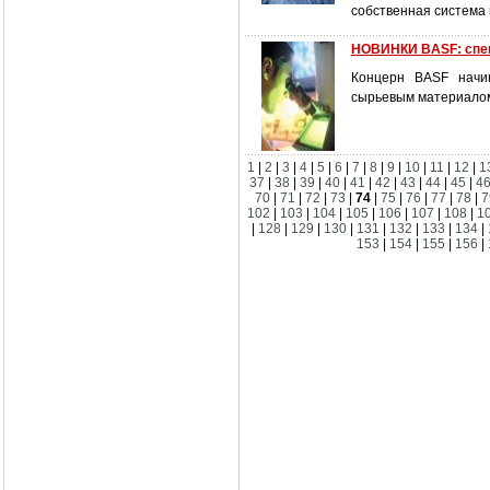
собственная система
НОВИНКИ BASF: спе
Концерн BASF начин
сырьевым материалом
1
|
2
|
3
|
4
|
5
|
6
|
7
|
8
|
9
|
10
|
11
|
12
|
1
37
|
38
|
39
|
40
|
41
|
42
|
43
|
44
|
45
|
4
70
|
71
|
72
|
73
|
74
|
75
|
76
|
77
|
78
|
7
102
|
103
|
104
|
105
|
106
|
107
|
108
|
1
|
128
|
129
|
130
|
131
|
132
|
133
|
134
|
153
|
154
|
155
|
156
|