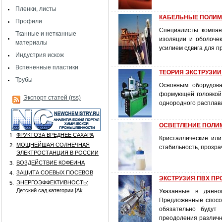
Пленки, листы
КАБЕЛЬНЫЕ ПОЛИМЕР
Профили
Специалисты компан
Тканные и нетканные
изоляции и оболоче
материалы
усилием сдвига для 
Индустрия искож
Вспененные пластики
ТЕОРИЯ ЭКСТРУЗИИ:
Трубы
Основным оборудова
формующей головкой,
Экспорт статей (rss)
однородного расплава
ОСВЕТЛЕНИЕ ПОЛИМЕ
ФРУКТОЗА ВРЕДНЕЕ САХАРА
1.
Кристаллические или
МОЩНЕЙШАЯ СОЛНЕЧНАЯ
2.
стабильность, прозра
ЭЛЕКТРОСТАНЦИЯ В РОССИИ
ВОЗДЕЙСТВИЕ КОФЕИНА
3.
ЗАЩИТА СОЕВЫХ ПОСЕВОВ
4.
ЭКСТРУЗИЯ ПВХ ПРО
ЭНЕРГОЭФФЕКТИВНОСТЬ:
5.
Детский сад категории [Аk
Указанные в данно
Предложенные способ
обязательно будут
преодоления различн