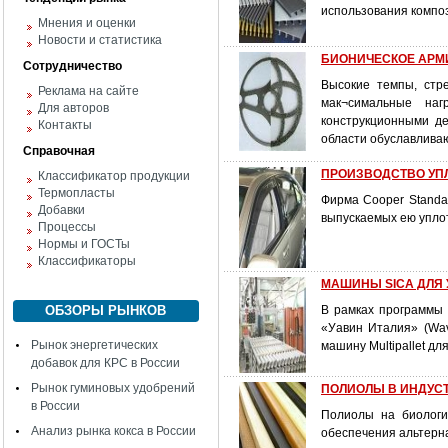
использования компо
Мнения и оценки
Новости и статистика
БИОНИЧЕСКОЕ АРМ
Сотрудничество
Высокие темпы, стр
Реклама на сайте
мак¬симальные наг
Для авторов
конструкционными д
Контакты
области обуславливаю
Справочная
ПРОИЗВОДСТВО УПЛО
Классификатор продукции
Термопласты
Фирма Cooper Standa
Добавки
выпускаемых ею уплот
Процессы
Нормы и ГОСТы
Классификаторы
МАШИНЫ SICA ДЛЯ
ОБЗОРЫ РЫНКОВ
В рамках программы 
«Уавин Италия» (Wav
Рынок энергетических
машину Multipallet дл
добавок для КРС в России
Рынок гуминовых удобрений
ПОЛИОЛЫ В ИНДУС
в России
Полиолы на биологи
Анализ рынка кокса в России
обеспечения альтерн