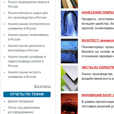
Рынок защищенных жиров в
России
НАНЕСЕНИЕ ПОКРЫТИ
Рынок пектина и сырья для
его производства в России
Продукты, изготовл
большие удобства. Х
Анализ рынка изопропилата
группой, полиолефина
алюминия в России
Анализ рынка тиомочевины
в России
BASOTECT: пеномате
Анализ рынка динитрата
Пеноматериал произв
изосорбида в России
Basotect на основе 
отношении звуковую 
Анализ рынка сульфида и
гидросульфида натрия в
России
ЛИСТЫ ИЗ ПОЛИЭТИЛ
Анализ рынка нитрата
Рынок производства
алюминия в России
воздействием роста р
Все отчеты
ОТЧЕТЫ ПО ТЕМАМ
ИННОВАЦИИ BASF: 
Другая продукция
В рамках презентаци
поставках решений д
Литье под давлением,
ротоформование