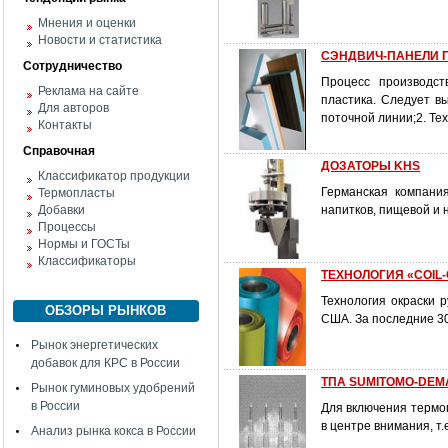
Мнения и оценки
Новости и статистика
СЭНДВИЧ-ПАНЕЛИ ПВ
Сотрудничество
Процесс производст
Реклама на сайте
пластика. Следует в
Для авторов
поточной линии;2. Те
Контакты
Справочная
ДОЗАТОРЫ KHS
Классификатор продукции
Германская компани
Термопласты
Добавки
напитков, пищевой и
Процессы
Нормы и ГОСТы
Классификаторы
ТЕХНОЛОГИЯ «COIL-C
Технология окраски р
ОБЗОРЫ РЫНКОВ
США. За последние 30
Рынок энергетических
добавок для КРС в России
ТПА SUMITOMO-DEMAG
Рынок гуминовых удобрений
в России
Для включения термо
в центре внимания, т
Анализ рынка кокса в России