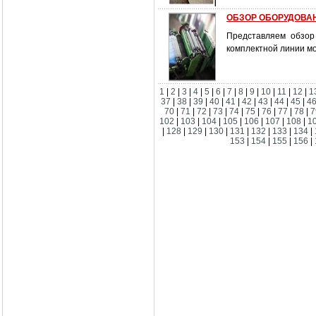
ОБЗОР ОБОРУДОВА
Представляем обзор
комплектной линии мо
1
|
2
|
3
|
4
|
5
|
6
|
7
|
8
|
9
|
10
|
11
|
12
|
1
37
|
38
|
39
|
40
|
41
|
42
|
43
|
44
|
45
|
4
70
|
71
|
72
|
73
|
74
|
75
|
76
|
77
|
78
|
7
102
|
103
|
104
|
105
|
106
|
107
|
108
|
1
|
128
|
129
|
130
|
131
|
132
|
133
|
134
|
153
|
154
|
155
|
156
|