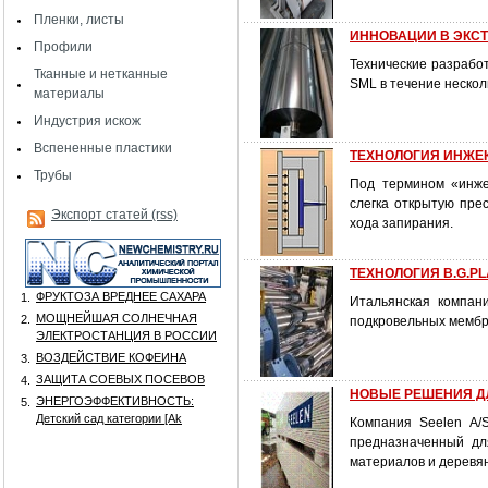
Пленки, листы
ИННОВАЦИИ В ЭКСТРУ
Профили
Технические разработ
Тканные и нетканные
SML в течение нескол
материалы
Индустрия искож
Вспененные пластики
ТЕХНОЛОГИЯ ИНЖЕ
Трубы
Под термином «инже
слегка открытую пр
Экспорт статей (rss)
хода запирания.
ТЕХНОЛОГИЯ B.G.P
ФРУКТОЗА ВРЕДНЕЕ САХАРА
1.
Итальянская компани
МОЩНЕЙШАЯ СОЛНЕЧНАЯ
2.
подкровельных мембр
ЭЛЕКТРОСТАНЦИЯ В РОССИИ
ВОЗДЕЙСТВИЕ КОФЕИНА
3.
ЗАЩИТА СОЕВЫХ ПОСЕВОВ
4.
НОВЫЕ РЕШЕНИЯ Д
ЭНЕРГОЭФФЕКТИВНОСТЬ:
5.
Детский сад категории [Аk
Компания Seelen A/
предназначенный дл
материалов и деревя