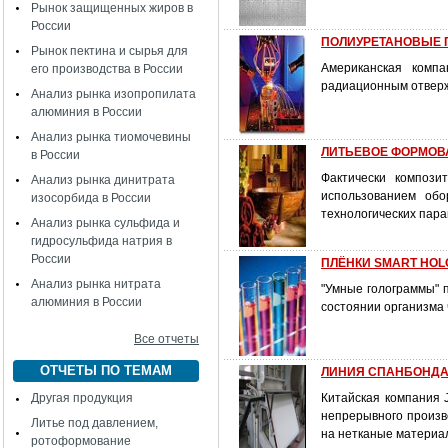
Рынок защищенных жиров в
России
ПОЛИУРЕТАНОВЫЕ 
Рынок пектина и сырья для
Американская комп
его производства в России
радиационным отверж
Анализ рынка изопропилата
алюминия в России
Анализ рынка тиомочевины
ЛИТЬЕВОЕ ФОРМОВ
в России
Фактически компози
Анализ рынка динитрата
использованием обо
изосорбида в России
технологических пара
Анализ рынка сульфида и
гидросульфида натрия в
России
ПЛЁНКИ SMART HO
Анализ рынка нитрата
"Умные голограммы" п
алюминия в России
состоянии организма 
Все отчеты
ОТЧЕТЫ ПО ТЕМАМ
ЛИНИЯ СПАНБОНДА 
Другая продукция
Китайская компания J
непрерывного произв
Литье под давлением,
на нетканые материа
ротоформование